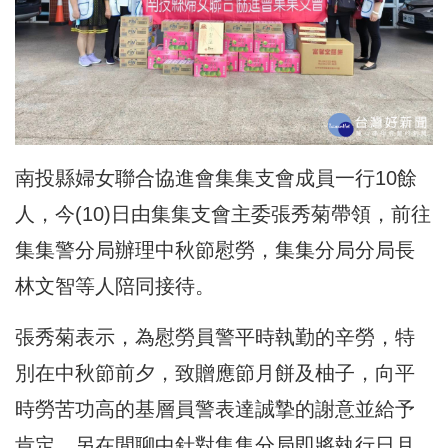
南投縣婦女聯合協進會集集支會成員一行10餘
人，今(10)日由集集支會主委張秀菊帶領，前往
集集警分局辦理中秋節慰勞，集集分局分局長
林文智等人陪同接待。
張秀菊表示，為慰勞員警平時執勤的辛勞，特
別在中秋節前夕，致贈應節月餅及柚子，向平
時勞苦功高的基層員警表達誠摯的謝意並給予
肯定。另在閒聊中針對集集分局即將執行日月