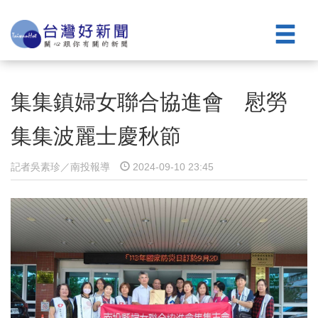
集集鎮婦女聯合協進會 慰勞
集集波麗士慶秋節
記者吳素珍／南投報導
2024-09-10 23:45