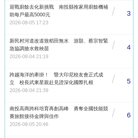
迎戰廚餘去化新挑戰 南投縣推家用廚餘機補
/
3
助每戶最高5000元
2026-08-05 17:23
新民村河道改道致稻田無水 游顥、蔡宗智緊
/
4
急協調搶水救秧苗
2026-08-04 21:19
跨越海洋的牽掛！ 暨大印尼校友會正式成
/
5
立 校長武東星親赴見證深化國際扎根
2026-08-04 21:39
南投高商跨科培育再創高峰 勇奪全國技能競
/
6
賽旅館接待金牌與佳作
2026-08-05 20:46