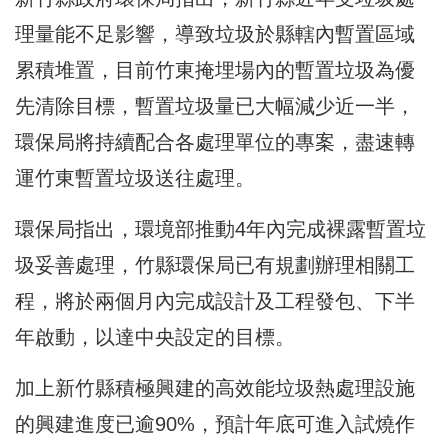
理量能不足影響，導致垃圾於縣轄內暫置區域
累積堆置，目前竹東掩埋場內的暫置垃圾為優
先清除目標，暫置垃圾量已大幅減少近一半，
環保局將持續配合各處理單位的專案，盡速轉
運竹東暫置垃圾送往處理。
環保局指出，環境部推動4年內完成裸露暫置垃
圾妥善處理，竹縣環保局已有規劃辦理相關工
程，將於兩個月內完成設計及工程發包、下半
年啟動，以達中央設定的目標。
加上新竹縣積極興建的高效能垃圾熱處理設施
的興建進度已逾90%，預計年底可進入試燒作