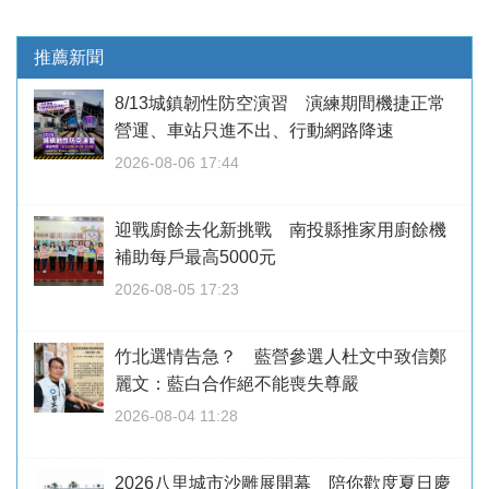
推薦新聞
8/13城鎮韌性防空演習 演練期間機捷正常
營運、車站只進不出、行動網路降速
2026-08-06 17:44
迎戰廚餘去化新挑戰 南投縣推家用廚餘機
補助每戶最高5000元
2026-08-05 17:23
竹北選情告急？ 藍營參選人杜文中致信鄭
麗文：藍白合作絕不能喪失尊嚴
2026-08-04 11:28
2026八里城市沙雕展開幕 陪你歡度夏日慶