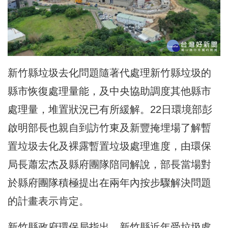
新竹縣垃圾去化問題隨著代處理新竹縣垃圾的
縣市恢復處理量能，及中央協助調度其他縣市
處理量，堆置狀況已有所緩解。22日環境部彭
啟明部長也親自到訪竹東及新豐掩埋場了解暫
置垃圾去化及裸露暫置垃圾處理進度，由環保
局長蕭宏杰及縣府團隊陪同解說，部長當場對
於縣府團隊積極提出在兩年內按步驟解決問題
的計畫表示肯定。
新竹縣政府環保局指出，新竹縣近年受垃圾處