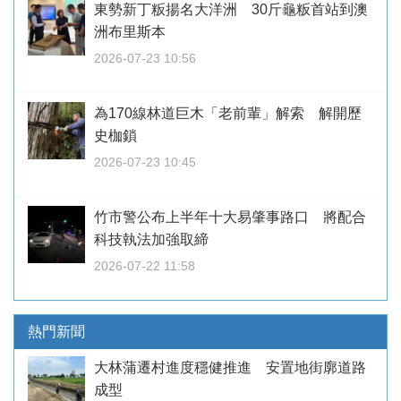
東勢新丁粄揚名大洋洲 30斤龜粄首站到澳
洲布里斯本
2026-07-23 10:56
為170線林道巨木「老前輩」解索 解開歷
史枷鎖
2026-07-23 10:45
竹市警公布上半年十大易肇事路口 將配合
科技執法加強取締
2026-07-22 11:58
熱門新聞
大林蒲遷村進度穩健推進 安置地街廓道路
成型