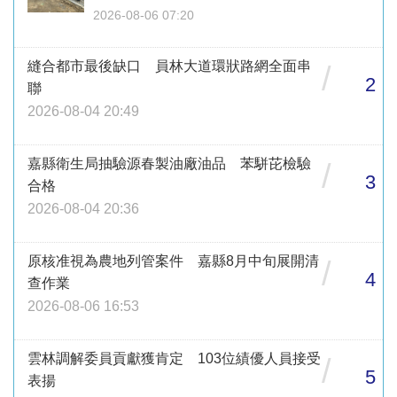
2026-08-06 07:20
縫合都市最後缺口 員林大道環狀路網全面串
/
2
聯
2026-08-04 20:49
嘉縣衛生局抽驗源春製油廠油品 苯駢芘檢驗
/
3
合格
2026-08-04 20:36
原核准視為農地列管案件 嘉縣8月中旬展開清
/
4
查作業
2026-08-06 16:53
雲林調解委員貢獻獲肯定 103位績優人員接受
/
5
表揚