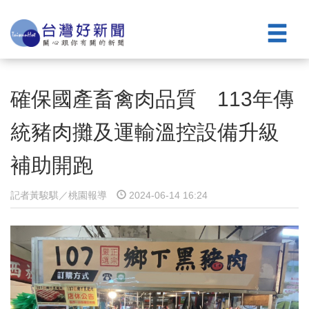
確保國產畜禽肉品質 113年傳
統豬肉攤及運輸溫控設備升級
補助開跑
記者黃駿騏／桃園報導
2024-06-14 16:24