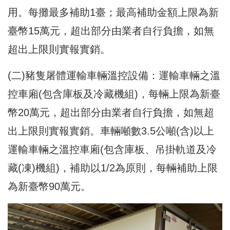
用。每攤最多補助1臺；最高補助金額上限為新
臺幣15萬元，超出部分由業者自行負擔，如無
超出上限則實報實銷。
(二)豬隻屠體運輸車輛溫控設備：運輸車輛之溫
控車廂(包含庫板及冷藏機組)，每輛上限為新臺
幣20萬元，超出部分由業者自行負擔，如無超
出上限則實報實銷。車輛噸數3.5公噸(含)以上
運輸車輛之溫控車廂(包含庫板、吊掛軌道及冷
藏(凍)機組)，補助以1/2為原則，每輛補助上限
為新臺幣90萬元。