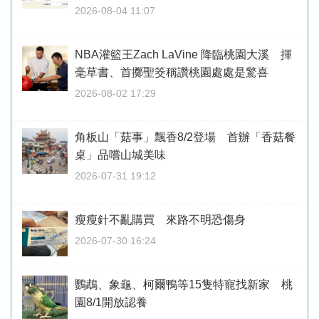
2026-08-04 11:07
NBA灌籃王Zach LaVine 降臨桃園大溪 揮
毫草書、首擲聖筊稱讚桃園處處是驚喜
2026-08-02 17:29
角板山「菇事」飄香8/2登場 首辦「香菇餐
桌」品嚐山城美味
2026-07-31 19:12
瘦瘦針不亂購買 來路不明恐傷身
2026-07-30 16:24
鸚鵡、象龜、柯爾鴨等15隻特寵找新家 桃
園8/1開放認養