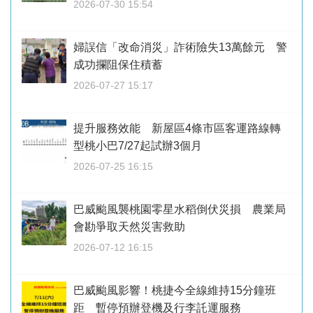
2026-07-30 15:54
婦誤信「改命消災」詐術險失13萬餘元 警
成功攔阻保住積蓄
2026-07-27 15:17
提升服務效能 新屋區4條市區客運路線轉
型桃小巴7/27起試辦3個月
2026-07-25 16:15
巴威颱風襲桃園零星水稻倒伏災損 農業局
會勘爭取天然災害救助
2026-07-12 16:15
巴威颱風影響！桃捷今全線維持15分鐘班
距 暫停預辦登機及行李託運服務