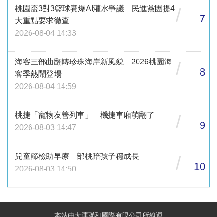
桃園盃3對3籃球賽爆AI灌水爭議 民進黨團提4
/
7
大重點要求徹查
2026-08-04 14:33
海客三部曲翻轉珍珠海岸新風貌 2026桃園海
/
8
客季熱鬧登場
2026-08-04 14:59
桃捷「寵物友善列車」 機捷車廂萌翻了
/
9
2026-08-03 14:47
兒童篩檢助早療 部桃陪孩子穩成長
/
10
2026-08-03 14:50
本站由大運聯和國際有限公司所維運