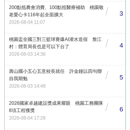
200點抵農會消費、100點抵醫療補助 桃園敬
/
3
老愛心卡116年起全面擴大
2026-08-04 11:07
桃園盃全國三對三籃球賽爆AI灌水造假 詹江
/
4
村：體育局長也是可以下台了
2026-08-03 14:36
壽山國小五心五意校長就任 許金鐘以四句聯
/
5
自我期勉
2026-08-03 14:48
2026國家卓越建設獎成果耀眼 桃園工務團隊
/
6
8項工程獲獎
2026-08-04 17:28