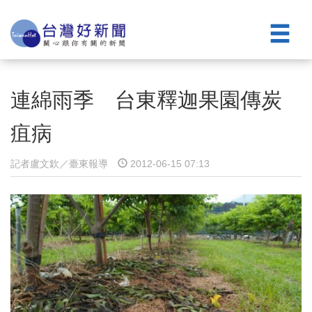
連綿雨季 台東釋迦果園傳炭
疽病
記者盧文欽／臺東報導
2012-06-15 07:13