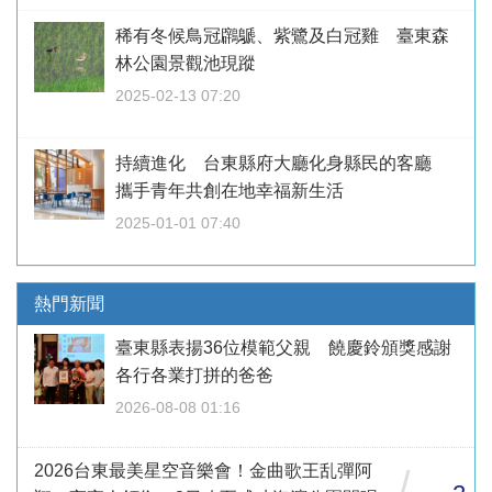
稀有冬候鳥冠鸊鷈、紫鷺及白冠雞 臺東森
林公園景觀池現蹤
2025-02-13 07:20
持續進化 台東縣府大廳化身縣民的客廳
攜手青年共創在地幸福新生活
2025-01-01 07:40
熱門新聞
臺東縣表揚36位模範父親 饒慶鈴頒獎感謝
各行各業打拼的爸爸
2026-08-08 01:16
2026台東最美星空音樂會！金曲歌王乱彈阿
/