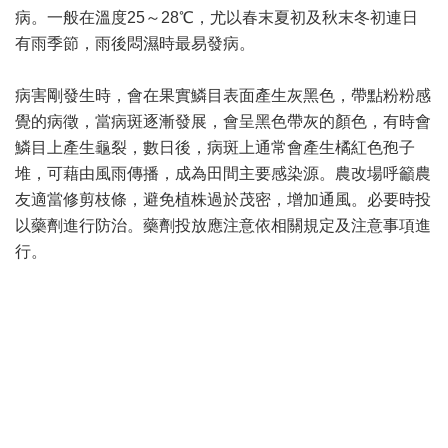
病。一般在溫度25～28℃，尤以春末夏初及秋末冬初連日
有雨季節，雨後悶濕時最易發病。
病害剛發生時，會在果實鱗目表面產生灰黑色，帶點粉粉感
覺的病徵，當病斑逐漸發展，會呈黑色帶灰的顏色，有時會
鱗目上產生龜裂，數日後，病斑上通常會產生橘紅色孢子
堆，可藉由風雨傳播，成為田間主要感染源。農改場呼籲農
友適當修剪枝條，避免植株過於茂密，增加通風。必要時投
以藥劑進行防治。藥劑投放應注意依相關規定及注意事項進
行。