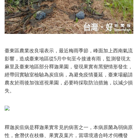
臺東區農業改良場表示，最近梅雨季節，峰面加上西南氣流
影響，造成臺東地區從5月中旬至今接連有雨，監測發現太
麻里及臺東地區部分釋迦果園，發現果實有黑變情形發生，
經帶回實驗室檢驗為炭疽病，為避免疫情蔓延，臺東場籲請
農友於雨後加強巡視果園，必要時採取防治措施，以減少損
失。
釋迦炭疽病是釋迦果實常見的病害之一，本病原菌為弱病原
性，會潛伏在枝條、果實及葉片，當環境適合時才伺機發