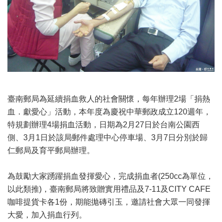
臺南郵局為延續捐血救人的社會關懷，每年辦理2場「捐熱
血．獻愛心」活動，本年度為慶祝中華郵政成立120週年，
特規劃辦理4場捐血活動，日期為2月27日於台南公園西
側、3月1日於該局郵件處理中心停車場、3月7日分別於歸
仁郵局及育平郵局辦理。
為鼓勵大家踴躍捐血發揮愛心，完成捐血者(250cc為單位，
以此類推)，臺南郵局將致贈實用禮品及7-11及CITY CAFE
咖啡提貨卡各1份，期能拋磚引玉，邀請社會大眾一同發揮
大愛，加入捐血行列。