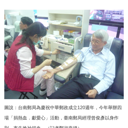
圖說：台南郵局為慶祝中華郵政成立120週年，今年舉辦四
場「捐熱血．獻愛心」活動，臺南郵局經理曾俊彥以身作