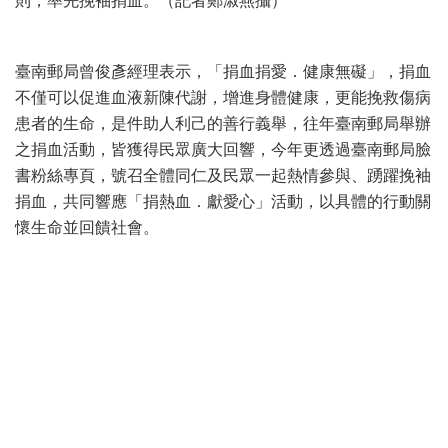
則，率先挽袖捐血。（記者鄭淑燕攝）
臺南郵局曾俊彥經理表示，「捐血捐愛．健康無礙」，捐血
不僅可以促進血液新陳代謝，增進身體健康，更能挽救傷病
患者的生命，是件助人利己的善行義舉，往年臺南郵局舉辦
之捐血活動，皆獲得民眾廣大回響，今年更透過臺南郵局臉
書粉絲專頁，號召全體同仁及民眾一起熱情參與、踴躍挽袖
捐血，共同響應「捐熱血．獻愛心」活動，以具體的行動關
懷生命並回饋社會。