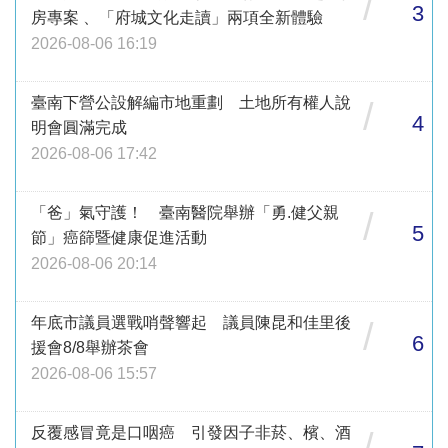
/
3
房專案 、「府城文化走讀」兩項全新體驗
2026-08-06 16:19
臺南下營公設解編市地重劃 土地所有權人說
/
4
明會圓滿完成
2026-08-06 17:42
「爸」氣守護！ 臺南醫院舉辦「勇.健父親
/
5
節」癌篩暨健康促進活動
2026-08-06 20:14
年底市議員選戰哨聲響起 議員陳昆和佳里後
/
6
援會8/8舉辦茶會
2026-08-06 15:57
反覆感冒竟是口咽癌 引發因子非菸、檳、酒
/