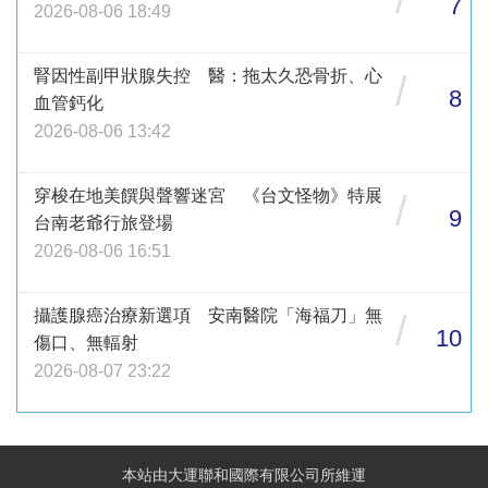
7
2026-08-06 18:49
腎因性副甲狀腺失控 醫：拖太久恐骨折、心
/
8
血管鈣化
2026-08-06 13:42
穿梭在地美饌與聲響迷宮 《台文怪物》特展
/
9
台南老爺行旅登場
2026-08-06 16:51
攝護腺癌治療新選項 安南醫院「海福刀」無
/
10
傷口、無輻射
2026-08-07 23:22
本站由大運聯和國際有限公司所維運