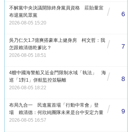
不解黨中央決議開除終身黨員資格 莊貽量宣
/
6
布退黨民眾黨
2026-08-05 15:20
吳乃仁欠1.7億爽搭豪車上健身房 柯文哲：我
/
7
怎跟賴清德乾爹比？
2026-08-05 18:51
4艘中國海警船又近金門限制水域「執法」 海
/
8
巡「1對1」併航監控並驅離
2026-08-05 18:22
布局九合一 民進黨首場「行動中常會」登
/
9
場 賴清德：何欣純團隊未來是台中安定力量
2026-08-05 16:57