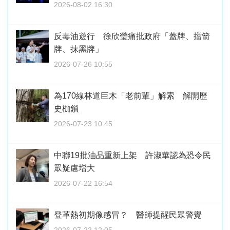
2026-08-02 16:30
反毒油遊行 徐欣瑩痛批政府「蓋牌、擋箭
牌、抹黑牌」
2026-07-26 10:55
為170線林道巨木「老前輩」解索 解開歷
史枷鎖
2026-07-23 10:45
中聯19批油品重新上架 許淑華認為恐令民
眾疑慮增大
2026-07-22 16:54
登革熱初期像感冒？ 醫師提醒民眾警覺