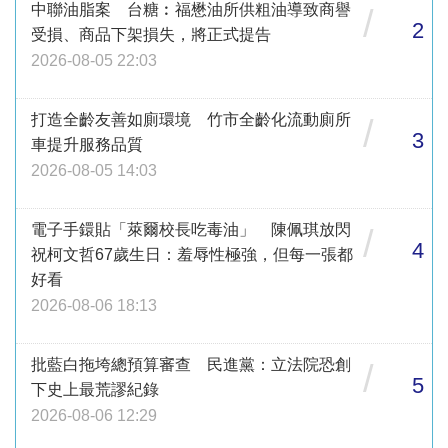
中聯油脂案 台糖︰福懋油所供粗油導致商譽
/
2
受損、商品下架損失，將正式提告
2026-08-05 22:03
打造全齡友善如廁環境 竹市全齡化流動廁所
/
3
車提升服務品質
2026-08-05 14:03
電子手鐶貼「萊爾校長吃毒油」 陳佩琪放閃
/
4
祝柯文哲67歲生日：羞辱性極強，但每一張都
好看
2026-08-06 18:13
批藍白拖垮總預算審查 民進黨：立法院恐創
/
5
下史上最荒謬紀錄
2026-08-06 12:29