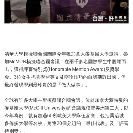
清華大學模擬聯合國團隊今年獲加拿大麥基爾大學邀請，參
加McMUN模擬聯合國會議，在兩千多名國際學生中脫穎而
出，獲得評審特別獎(Honorable Mention Award)及獎學
金。3位女生抱著學習英文及辯論技巧的自我期許出國，但
最終發現學到最珍貴的是「做人做事」。
全球有許多大學主辦模擬聯合國會議，位於加拿大蒙特婁的
麥基爾大學(McGill University)的會議規模屬美洲第二大，以
今年為例，就有超過60所歐美大學隊伍參賽，包括喬治城、
多倫多大學等名校，角逐20個分組的「最佳代表」及「評審
特別獎」。