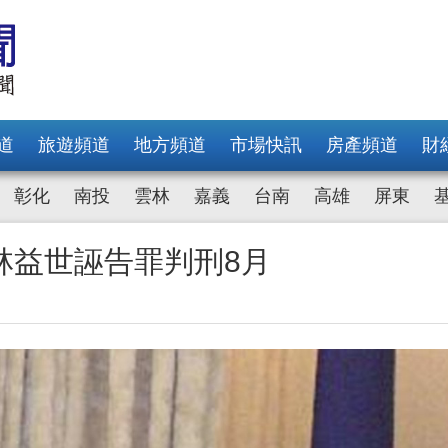
道
旅遊頻道
地方頻道
市場快訊
房產頻道
財
彰化
南投
雲林
嘉義
台南
高雄
屏東
林益世誣告罪判刑8月