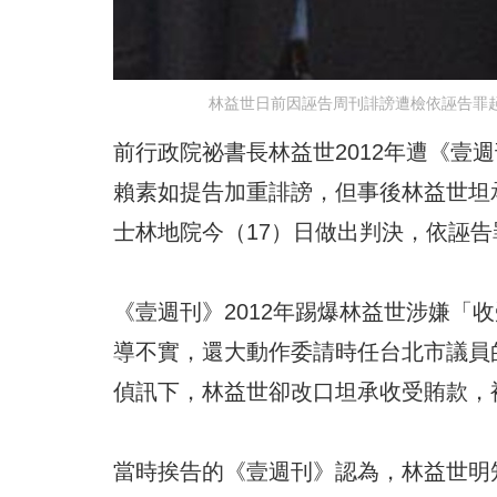
林益世日前因誣告周刊誹謗遭檢依誣告罪起
前行政院祕書長林益世2012年遭《壹
賴素如提告加重誹謗，但事後林益世坦
士林地院今（17）日做出判決，依誣
《壹週刊》2012年踢爆林益世涉嫌「收
導不實，還大動作委請時任台北市議員
偵訊下，林益世卻改口坦承收受賄款，
當時挨告的《壹週刊》認為，林益世明