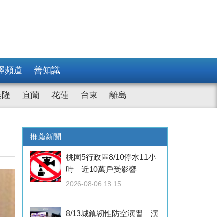
經頻道
善知識
基隆
宜蘭
花蓮
台東
離島
推薦新聞
桃園5行政區8/10停水11小
時 近10萬戶受影響
2026-08-06 18:15
8/13城鎮韌性防空演習 演