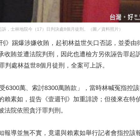
訴，士林地院今（17）日判決處8個月徒刑。（圖／資料照片）
週刊》踢爆涉嫌收賄，起初林益世矢口否認，並委由
承收賄並遭法院判刑，因此也遭檢方另依誣告罪起
告罪判處林益世8個月徒刑，全案可上訴。
受6300萬、索討8300萬賄款」，當時林喊冤指控
的賴素如，提告《壹週刊》加重誹謗；但後來在特
被法院依照貪汙罪判刑。
知報導並無不實，竟還與賴素如舉行記者會指控該