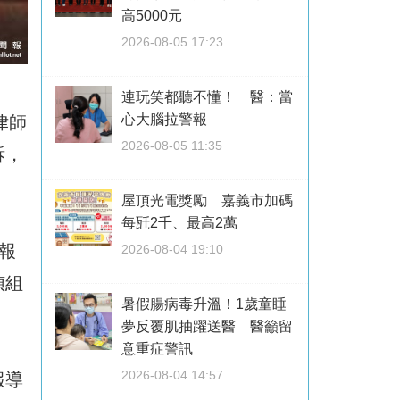
高5000元
2026-08-05 17:23
連玩笑都聽不懂！ 醫：當
心大腦拉警報
律師
2026-08-05 11:35
訴，
屋頂光電獎勵 嘉義市加碼
每瓩2千、最高2萬
該報
2026-08-04 19:10
偵組
暑假腸病毒升溫！1歲童睡
夢反覆肌抽躍送醫 醫籲留
意重症警訊
2026-08-04 14:57
報導