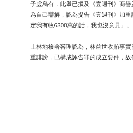
子虛烏有，此舉已損及《壹週刊》商譽
為自己辯解，認為提告《壹週刊》加重
定我有收6300萬的話，我也沒意見」。
士林地檢署審理認為，林益世收賄事實
重誹謗，已構成誣告罪的成立要件，故