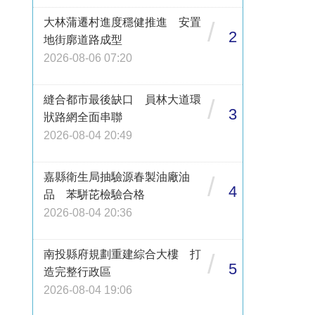
大林蒲遷村進度穩健推進 安置
/
2
地街廓道路成型
2026-08-06 07:20
縫合都市最後缺口 員林大道環
/
3
狀路網全面串聯
2026-08-04 20:49
嘉縣衛生局抽驗源春製油廠油
/
4
品 苯駢芘檢驗合格
2026-08-04 20:36
南投縣府規劃重建綜合大樓 打
/
5
造完整行政區
2026-08-04 19:06