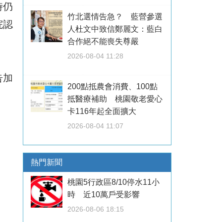
時仍
竹北選情告急？ 藍營參選
院認
人杜文中致信鄭麗文：藍白
合作絕不能喪失尊嚴
2026-08-04 11:28
告加
200點抵農會消費、100點
抵醫療補助 桃園敬老愛心
卡116年起全面擴大
2026-08-04 11:07
熱門新聞
桃園5行政區8/10停水11小
時 近10萬戶受影響
2026-08-06 18:15