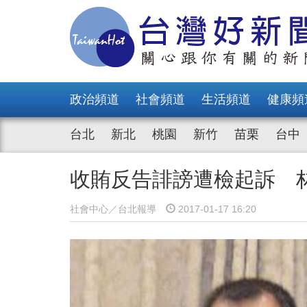
政治頻道
社會頻道
生活頻道
健康頻
台北
新北
桃園
新竹
苗栗
台中
收賄反告誹謗遭檢起訴 
社會中心／台北報導
2017-01-17 16:20