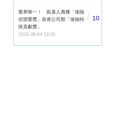
業界唯一！ 凱基人壽獲「保險
/
10
信望愛獎」首座公司類「保險特
殊貢獻獎」
2026-08-04 19:05