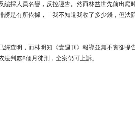
及編採人員名譽，反控誣告。然而林益世先前出庭
誹謗是有所依據，「我不知道我收了多少錢，但法
已經查明，而林明知《壹週刊》報導並無不實卻提
依法判處8個月徒刑，全案仍可上訴。