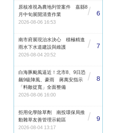
原核准視為農地列管案件 嘉縣8
/
6
月中旬展開清查作業
2026-08-06 16:53
南市府展現治水決心 積極精進
/
7
雨水下水道建設與維護
2026-08-04 20:52
白海豚颱風逼近！北市8、9日恐
/
8
飆9級陣風、豪雨 蔣萬安指示
「料敵從寬」全面整備
2026-08-06 16:00
拒用化學除草劑 南投環保局推
/
9
動雜草友善管理示範區
2026-08-04 13:17