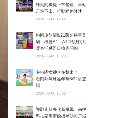
練期間機捷正常營運、車站
只進不出、行動網路降速
2026-08-06 17:44
桃園冷飲節8/21藝文特區登
場 機捷A1、A12站快閃店
暖身活動即日搶先開跑
2026-08-06 16:29
啦啦隊女神李多慧來了！
石岡熱氣球嘉年華8/22起登
場
2026-08-06 15:02
迎戰廚餘去化新挑戰 南投
縣推家用廚餘機補助每戶最