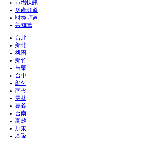
市場快訊
房產頻道
財經頻道
善知識
台北
新北
桃園
新竹
苗栗
台中
彰化
南投
雲林
嘉義
台南
高雄
屏東
基隆