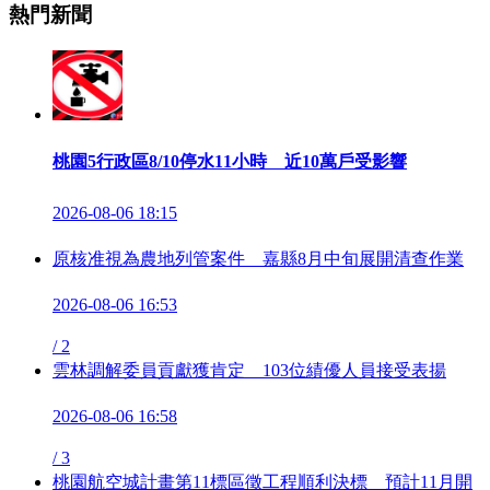
熱門新聞
桃園5行政區8/10停水11小時 近10萬戶受影響
2026-08-06 18:15
原核准視為農地列管案件 嘉縣8月中旬展開清查作業
2026-08-06 16:53
/
2
雲林調解委員貢獻獲肯定 103位績優人員接受表揚
2026-08-06 16:58
/
3
桃園航空城計畫第11標區徵工程順利決標 預計11月開