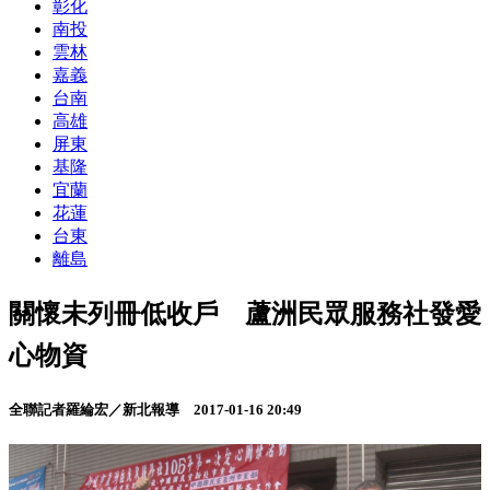
彰化
南投
雲林
嘉義
台南
高雄
屏東
基隆
宜蘭
花蓮
台東
離島
關懷未列冊低收戶 蘆洲民眾服務社發愛
心物資
全聯記者羅綸宏／新北報導
2017-01-16 20:49