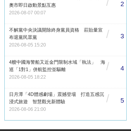
/
2
奧市即日啟動景點互惠
2026-08-07 00:07
不解黨中央決議開除終身黨員資格 莊貽量宣
/
3
布退黨民眾黨
2026-08-05 15:20
4艘中國海警船又近金門限制水域「執法」 海
/
4
巡「1對1」併航監控並驅離
2026-08-05 18:22
日月潭「4D體感劇場」震撼登場 打造五感沉
/
5
浸式旅遊 智慧觀光新體驗
2026-08-06 21:00