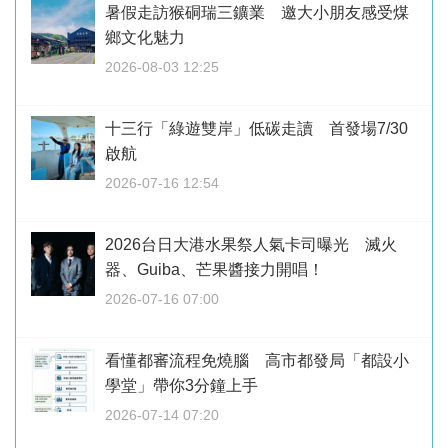
暑假走訪猴硐瑞三鑛業 邀大小朋友感受煤
鄉文化魅力
2026-08-03 12:25
十三行「綠遊雙岸」低碳走讀 首發場7/30
啟航
2026-07-16 12:54
2026台日大港水果祭人氣卡司曝光 滅火
器、Guiba、芒果醬接力開唱！
2026-07-16 07:00
看懂都審流程免燒腦 高市都發局「都設小
學堂」帶你3分鐘上手
2026-07-14 07:20