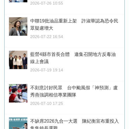
2026-07-26 10:55
中聯19批油品重新上架 許淑華認為恐令民
眾疑慮增大
2026-07-22 16:54
藍營4縣市首長合體 邀集召開地方反毒油
線上會議
2026-07-19 19:14
不刻意討好民眾 台中颱風假「神預測」盧
秀燕強調相信專業團隊
2026-07-10 17:25
不缺席2026九合一大選 陳紀衡宣布重投入
集集鎮長選戰