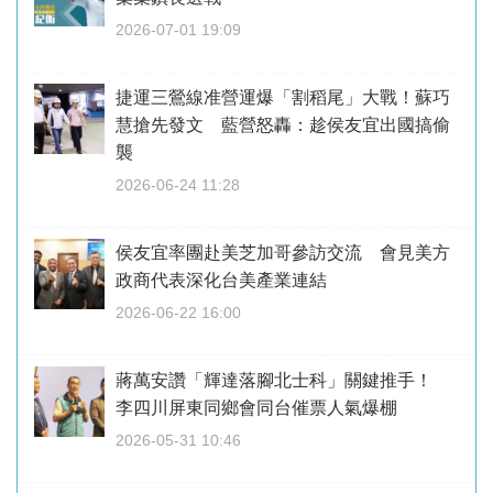
2026-07-01 19:09
捷運三鶯線准營運爆「割稻尾」大戰！蘇巧
慧搶先發文 藍營怒轟：趁侯友宜出國搞偷
襲
2026-06-24 11:28
侯友宜率團赴美芝加哥參訪交流 會見美方
政商代表深化台美產業連結
2026-06-22 16:00
蔣萬安讚「輝達落腳北士科」關鍵推手！
李四川屏東同鄉會同台催票人氣爆棚
2026-05-31 10:46