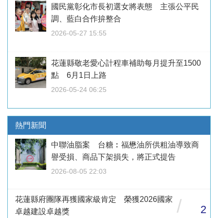
國民黨彰化市長初選女將表態 主張公平民
調、藍白合作拚整合
2026-05-27 15:55
花蓮縣敬老愛心計程車補助每月提升至1500
點 6月1日上路
2026-05-24 06:25
熱門新聞
中聯油脂案 台糖︰福懋油所供粗油導致商
譽受損、商品下架損失，將正式提告
2026-08-05 22:03
花蓮縣府團隊再獲國家級肯定 榮獲2026國家
/
2
卓越建設卓越獎