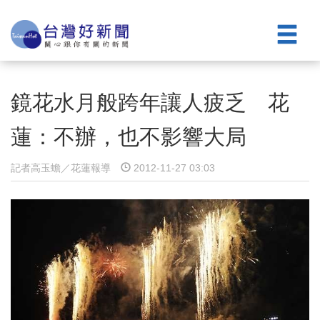
鏡花水月般跨年讓人疲乏 花
蓮：不辦，也不影響大局
記者高玉蟾／花蓮報導
2012-11-27 03:03