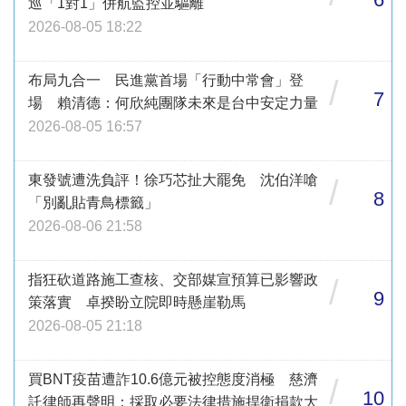
巡「1對1」併航監控並驅離
2026-08-05 18:22
布局九合一 民進黨首場「行動中常會」登
/
7
場 賴清德：何欣純團隊未來是台中安定力量
2026-08-05 16:57
東發號遭洗負評！徐巧芯扯大罷免 沈伯洋嗆
/
8
「別亂貼青鳥標籤」
2026-08-06 21:58
指狂砍道路施工查核、交部媒宣預算已影響政
/
9
策落實 卓揆盼立院即時懸崖勒馬
2026-08-05 21:18
買BNT疫苗遭詐10.6億元被控態度消極 慈濟
/
10
託律師再聲明：採取必要法律措施捍衛捐款大