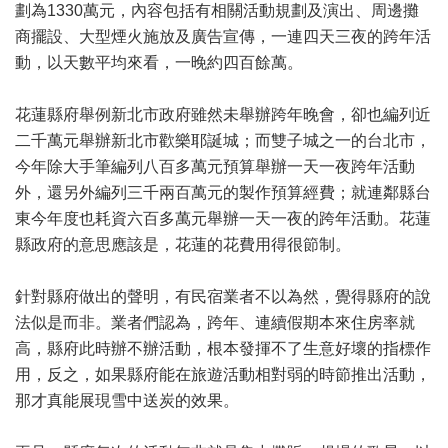
劃為1330萬元，內容包括有相關活動規劃及演出、周邊攤
商擺設、大型煙火施放及廣告宣傳，一連四天三夜的跨年活
動，以天數平均來看，一晚約四百餘萬。
花蓮縣府舉例新北市政府雖然未舉辦跨年晚會，卻也編列近
二千萬元舉辦新北市歡樂耶誕城；而雙子城之一的台北市，
今年除大手筆編列八百多萬元預算舉辦一天一夜跨年活動
外，還另外編列三千兩百萬元的製作預算經費；就連鄰縣台
東今年度也耗資六百多萬元舉辦一天一夜的跨年活動。花蓮
縣政府的意思應該是，花蓮的花費用得很節制。
針對縣府做出的聲明，有民宿業者不以為然，覺得縣府的說
法似是而非。業者們認為，跨年、連續假期本來住房率就
高，縣府此時辦不辦活動，根本發揮不了生意好壞的指標作
用，反之，如果縣府能在旅遊活動相對弱的時節推出活動，
那才真能展現雪中送炭的效果。