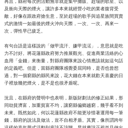
再且，縣府每次的活動無非就是集中攤販、趕場的歌星、以
及衝向天際的煙火，讓許多本來就經營小吃的業者腹背受
敵，好像在跟政府搶生意，至於趕場的歌手與追星族間買賣
式的激情一如最後的煙火沖向天際，一次、一次、再來一
次，彈性早已疲乏。
有句台語是這樣說的「做甲流汗、嫌甲流渃」，意思就是吃
力不討好。將花蓮縣政府努力推展觀光、促進商業活絡的心
血用「金錢」來衡量，對縣府團隊來說心情應該就如這句話
的定義吧。但是，當縣府團隊感覺委屈同時，是否也曾想
過，對一個窮縣的縣民來說，花大錢在本來就歡天喜慶的日
子裡放幾把煙火，是不是也很矛盾呢。
況且，在縣府的聲明中也表明，新版財劃法的修正結果，形
同劫貧濟富，加重貧富不均，讓窮縣偏鄉越窮，幾乎看不到
未來。既然如此，何以花蓮縣政府不能更珍惜著運用每一筆
錢，縣府的說法及做法，豈不自相矛盾。其實，像所謂跨年
這樣的嘉年華式活動到底該不該辦，早就應該正視並且做出