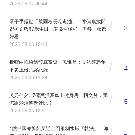
2026-08-07 00:44
電子手鐶貼「萊爾校長吃毒油」 陳佩琪放閃
/
3
祝柯文哲67歲生日：羞辱性極強，但每一張都
好看
2026-08-06 18:13
批藍白拖垮總預算審查 民進黨：立法院恐創
/
4
下史上最荒謬紀錄
2026-08-06 12:29
吳乃仁欠1.7億爽搭豪車上健身房 柯文哲：我
/
5
怎跟賴清德乾爹比？
2026-08-05 18:51
4艘中國海警船又近金門限制水域「執法」 海
/
6