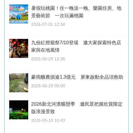
暑假玩桃園！住一晚送一晚、樂園住房、地
景藝術節 一次玩遍桃園
2026-07-01 12:34
九份紅燈籠祭7/10登場 邀大家探索特色店
家與在地風情
2026-06-29 13:36
豪雨釀農損逾1.3億元 屏東啟動全品項救助
2026-06-29 09:00
2026新北河濱蝶戀季 邀民眾把握欣賞限定
版浪漫景致
2026-05-19 10:43