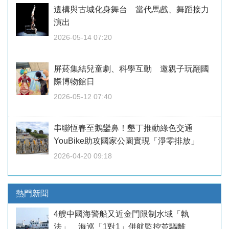
遺構與古城化身舞台 當代馬戲、舞蹈接力
演出
2026-05-14 07:20
屏菸集結兒童劇、科學互動 邀親子玩翻國
際博物館日
2026-05-12 07:40
串聯恆春至鵝鑾鼻！墾丁推動綠色交通
YouBike助攻國家公園實現「淨零排放」
2026-04-20 09:18
熱門新聞
4艘中國海警船又近金門限制水域「執
法」 海巡「1對1」併航監控並驅離