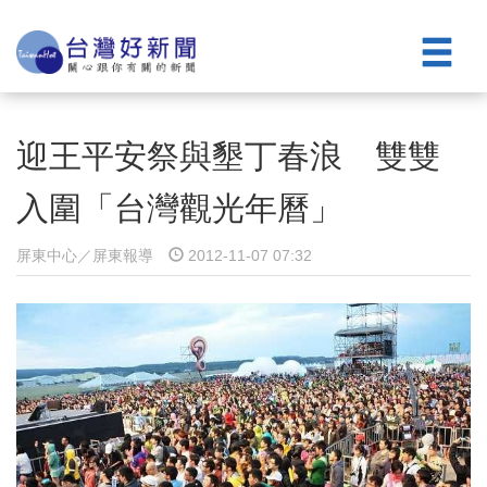
迎王平安祭與墾丁春浪 雙雙
入圍「台灣觀光年曆」
屏東中心／屏東報導
2012-11-07 07:32