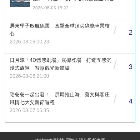
2026-08-05 18:22
屏東學子啟航德國 直擊全球頂尖綠能車業核
/
2
心
2026-08-06 00:23
日月潭「4D體感劇場」震撼登場 打造五感沉
/
3
浸式旅遊 智慧觀光新體驗
2026-08-06 21:00
陪爸爸一起出發！ 屏縣推山海、藝文與客庄
/
4
風情七大父親節遊程
2026-08-07 06:35