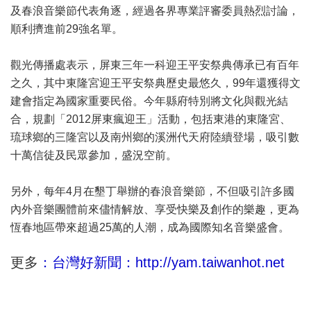
及春浪音樂節代表角逐，經過各界專業評審委員熱烈討論，
順利擠進前29強名單。
觀光傳播處表示，屏東三年一科迎王平安祭典傳承已有百年
之久，其中東隆宮迎王平安祭典歷史最悠久，99年還獲得文
建會指定為國家重要民俗。今年縣府特別將文化與觀光結
合，規劃「2012屏東瘋迎王」活動，包括東港的東隆宮、
琉球鄉的三隆宮以及南州鄉的溪洲代天府陸續登場，吸引數
十萬信徒及民眾參加，盛況空前。
另外，每年4月在墾丁舉辦的春浪音樂節，不但吸引許多國
內外音樂團體前來儘情解放、享受快樂及創作的樂趣，更為
恆春地區帶來超過25萬的人潮，成為國際知名音樂盛會。
更多
：台灣好新聞：http://yam.taiwanhot.net