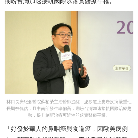
期盼台灣加速接軌國際以落實醫療平權。
林口長庚紀念醫院蘇柏榮主治醫師提醒，泌尿道上皮癌疾病嚴重性
長期被低估，且中南部發生率偏高，期盼台灣加速接軌國際治療趨
勢，提升創新治療可近性並落實醫療平權。
「好發於華人的鼻咽癌與食道癌，因歐美病例