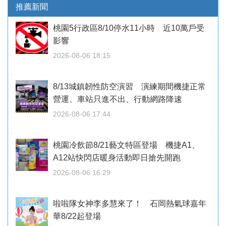
推薦新聞
桃園5行政區8/10停水11小時 近10萬戶受
影響
2026-08-06 18:15
8/13城鎮韌性防空演習 演練期間機捷正常
營運、車站只進不出、行動網路降速
2026-08-06 17:44
桃園冷飲節8/21藝文特區登場 機捷A1、
A12站快閃店暖身活動即日搶先開跑
2026-08-06 16:29
啦啦隊女神李多慧來了！ 石岡熱氣球嘉年
華8/22起登場