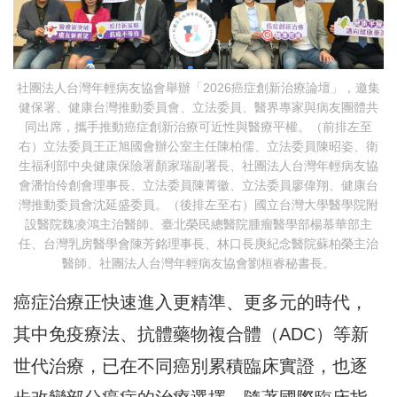
社團法人台灣年輕病友協會舉辦「2026癌症創新治療論壇」，邀集
健保署、健康台灣推動委員會、立法委員、醫界專家與病友團體共
同出席，攜手推動癌症創新治療可近性與醫療平權。（前排左至
右）立法委員王正旭國會辦公室主任陳柏儒、立法委員陳昭姿、衛
生福利部中央健康保險署顏家瑞副署長、社團法人台灣年輕病友協
會潘怡伶創會理事長、立法委員陳菁徽、立法委員廖偉翔、健康台
灣推動委員會沈延盛委員。（後排左至右）國立台灣大學醫學院附
設醫院魏凌鴻主治醫師、臺北榮民總醫院腫瘤醫學部楊慕華部主
任、台灣乳房醫學會陳芳銘理事長、林口長庚紀念醫院蘇柏榮主治
醫師、社團法人台灣年輕病友協會劉桓睿秘書長。
癌症治療正快速進入更精準、更多元的時代，
其中免疫療法、抗體藥物複合體（ADC）等新
世代治療，已在不同癌別累積臨床實證，也逐