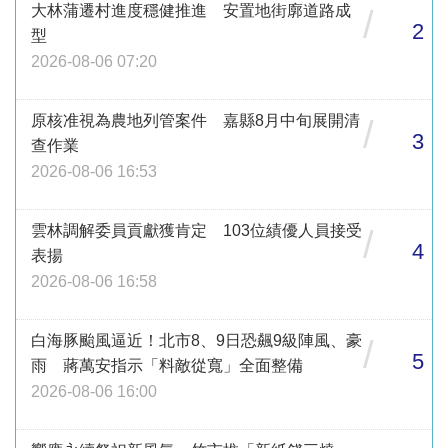
大林蒲遷村進度穩健推進 安置地街廓道路成
/
2
型
2026-08-06 07:20
原核准視為農地列管案件 嘉縣8月中旬展開清
/
3
查作業
2026-08-06 16:53
雲林調解委員貢獻獲肯定 103位績優人員接受
/
4
表揚
2026-08-06 16:58
白海豚颱風逼近！北市8、9日恐飆9級陣風、豪
/
5
雨 蔣萬安指示「料敵從寬」全面整備
2026-08-06 16:00