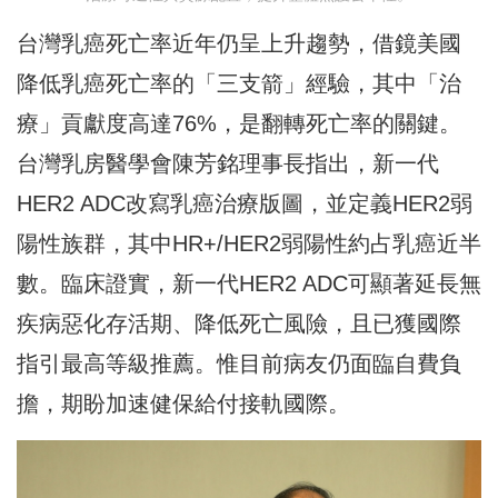
台灣乳癌死亡率近年仍呈上升趨勢，借鏡美國
降低乳癌死亡率的「三支箭」經驗，其中「治
療」貢獻度高達76%，是翻轉死亡率的關鍵。
台灣乳房醫學會陳芳銘理事長指出，新一代
HER2 ADC改寫乳癌治療版圖，並定義HER2弱
陽性族群，其中HR+/HER2弱陽性約占乳癌近半
數。臨床證實，新一代HER2 ADC可顯著延長無
疾病惡化存活期、降低死亡風險，且已獲國際
指引最高等級推薦。惟目前病友仍面臨自費負
擔，期盼加速健保給付接軌國際。