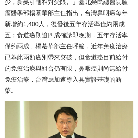
少，新藥引進相對受限。」臺北榮民總醫院腫
瘤醫學部楊慕華部主任指出，台灣鼻咽癌每年
新增約1,400人，復發後五年存活率僅約兩成
五；食道癌則逾四成確診即晚期，五年存活率
僅約兩成。楊慕華部主任呼籲，近年免疫治療
已為此兩類癌別帶來突破，但食道癌目前給付
的免疫治療與組合仍有限，鼻咽癌則尚無給付
免疫治療，台灣應加速導入具實證基礎的新
藥。