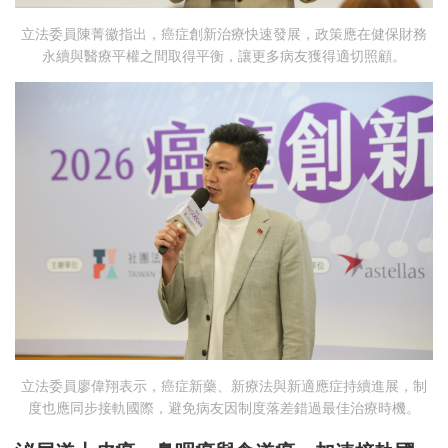
立法委員陳菁徽指出，癌症創新治療快速發展，政策應在健保財務
永續與醫療平權之間取得平衡，讓更多病友獲得適切照顧。
立法委員廖偉翔表示，癌症新藥、新療法與新適應症持續進展，制
度也應同步接軌國際，避免病友因制度落差錯過最佳治療時機。