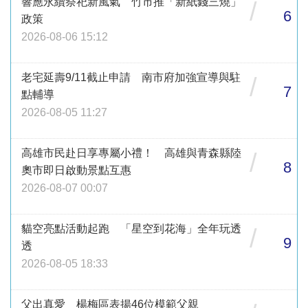
響應永續祭祀新風氣 竹市推「新紙錢三燒」
/
6
政策
2026-08-06 15:12
老宅延壽9/11截止申請 南市府加強宣導與駐
/
7
點輔導
2026-08-05 11:27
高雄市民赴日享專屬小禮！ 高雄與青森縣陸
/
8
奧市即日啟動景點互惠
2026-08-07 00:07
貓空亮點活動起跑 「星空到花海」全年玩透
/
9
透
2026-08-05 18:33
父出真愛 楊梅區表揚46位模範父親