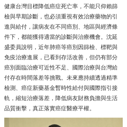
健康台灣目標降低癌症死亡率，不能只仰賴篩
檢與早期診斷，也必須重視有效治療藥物的引
進與給付，讓病友在不同癌別、地區與經濟條
件下，都能獲得適當的診斷與治療機會。沈延
盛委員說明，近年肺癌等癌別因篩檢、標靶與
免疫治療進展，已看到存活改善，但仍有部分
癌別面臨治療可近性不足、國際治療與台灣給
付存在時間落差等挑戰。未來應持續透過精準
檢測、癌症新藥基金暫時性給付與國際指引接
軌，縮短治療落差，降低病友財務負擔與生活
品質衝擊，真正落實癌症醫療平權。