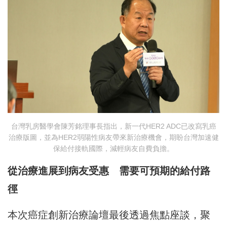
台灣乳房醫學會陳芳銘理事長指出，新一代HER2 ADC已改寫乳癌
治療版圖，並為HER2弱陽性病友帶來新治療機會，期盼台灣加速健
保給付接軌國際，減輕病友自費負擔。
從治療進展到病友受惠 需要可預期的給付路
徑
本次癌症創新治療論壇最後透過焦點座談，聚