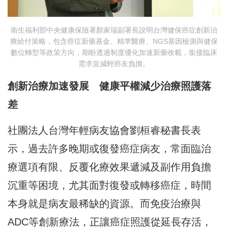
衛生福利部中央健康保險署顏家瑞副署長說明台灣健保癌症創新治
療給付策略，包含癌症新藥基金、精準醫療、NGS基因檢測與健保
數位轉型等政策方向，期盼透過制度優化加速新藥收載，銜接臨床
需求並減輕癌友負擔。
創新治療加速發展 健康平權減少治療照護落
差
社團法人台灣年輕病友協會劉桓睿秘書長表
示，過去許多晚期或復發癌症病友，常面臨治
療選項有限、反覆化療效果遞減及副作用負擔
沉重等困境，尤其面對復發或轉移癌症，時間
本身就是病友最稀缺的資源。而免疫治療與
ADC等創新療法，正讓癌症照護從延長存活，