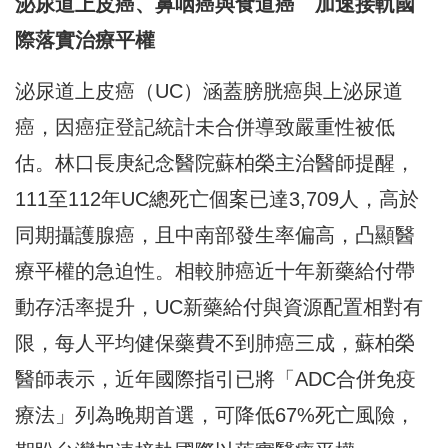
泌尿道上皮癌、鼻咽癌與食道癌 加速接軌國
際落實治療平權
泌尿道上皮癌（UC）涵蓋膀胱癌與上泌尿道
癌，因癌症登記統計未合併導致嚴重性被低
估。林口長庚紀念醫院蘇柏榮主治醫師提醒，
111至112年UC總死亡個案已達3,709人，高於
同期攝護腺癌，且中南部發生率偏高，凸顯醫
療平權的急迫性。相較肺癌近十年新藥給付帶
動存活率提升，UC新藥給付與資源配置相對有
限，每人平均健保藥費不到肺癌三成，蘇柏榮
醫師表示，近年國際指引已將「ADC合併免疫
療法」列為晚期首選，可降低67%死亡風險，