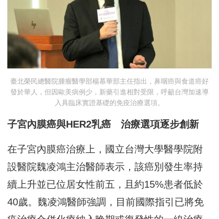
臺北榮民總醫院腫瘤醫學部楊慕華部主任指出，鼻咽癌與食道癌好
發於華人，但因歐美病例少，新藥引進相對受限，呼籲台灣加速導
入具臨床實證基礎的免疫治療選項。
子宮內膜癌與HER2乳癌 治療選項逐步創新
在子宮內膜癌治療上，國立台灣大學醫學院附
設醫院魏凌鴻主治醫師表示，該癌別發生率持
續上升並已位居女性前五，且約15%患者低於
40歲。魏凌鴻醫師強調，目前國際指引已將免