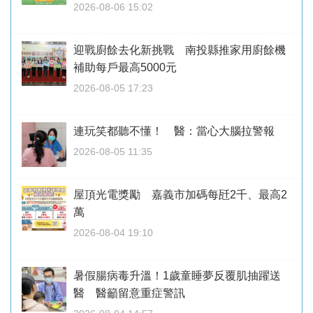
2026-08-06 15:02
迎戰廚餘去化新挑戰 南投縣推家用廚餘機
補助每戶最高5000元
2026-08-05 17:23
連玩笑都聽不懂！ 醫：當心大腦拉警報
2026-08-05 11:35
屋頂光電獎勵 嘉義市加碼每瓩2千、最高2
萬
2026-08-04 19:10
暑假腸病毒升溫！1歲童睡夢反覆肌抽躍送
醫 醫籲留意重症警訊