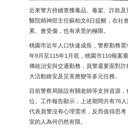
近來警方持續查獲毒品、毒駕、詐欺及
醫院精神部主任蘇柏文8日提醒，在社
累、會受傷，也有承受的極限。
桃園市近年人口快速成長，警察勤務需
年9月至115年1月底，桃園市110報案
傳統治安與交通勤務，員警還要面對詐
大活動維安及災害應變等多元任務。
目前警察局除設有關老師等支持資源，
位。工作報告顯示，上述期間共有76
代表員警沒有心理需求，反而值得思考
室的人為何仍然有限。