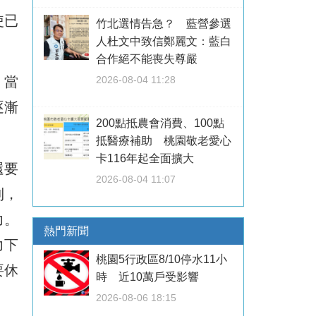
使已
竹北選情告急？ 藍營參選
人杜文中致信鄭麗文：藍白
合作絕不能喪失尊嚴
，當
2026-08-04 11:28
逐漸
200點抵農會消費、100點
抵醫療補助 桃園敬老愛心
卡116年起全面擴大
還要
2026-08-04 11:07
到，
力。
熱門新聞
力下
桃園5行政區8/10停水11小
要休
時 近10萬戶受影響
2026-08-06 18:15