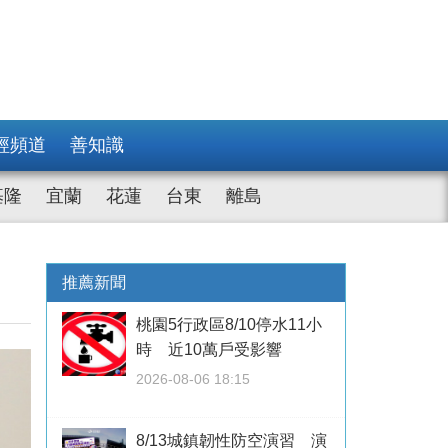
經頻道
善知識
基隆
宜蘭
花蓮
台東
離島
推薦新聞
桃園5行政區8/10停水11小
時 近10萬戶受影響
2026-08-06 18:15
8/13城鎮韌性防空演習 演