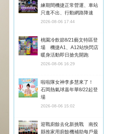
練期間機捷正常營運、車站
只進不出、行動網路降速
2026-08-06 17:44
桃園冷飲節8/21藝文特區登
場 機捷A1、A12站快閃店
暖身活動即日搶先開跑
2026-08-06 16:29
啦啦隊女神李多慧來了！
石岡熱氣球嘉年華8/22起登
場
2026-08-06 15:02
迎戰廚餘去化新挑戰 南投
縣推家用廚餘機補助每戶最