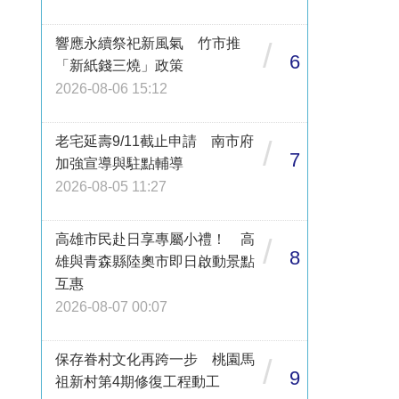
響應永續祭祀新風氣 竹市推
/
6
「新紙錢三燒」政策
2026-08-06 15:12
老宅延壽9/11截止申請 南市府
/
7
加強宣導與駐點輔導
2026-08-05 11:27
高雄市民赴日享專屬小禮！ 高
/
8
雄與青森縣陸奧市即日啟動景點
互惠
2026-08-07 00:07
保存眷村文化再跨一步 桃園馬
/
9
祖新村第4期修復工程動工