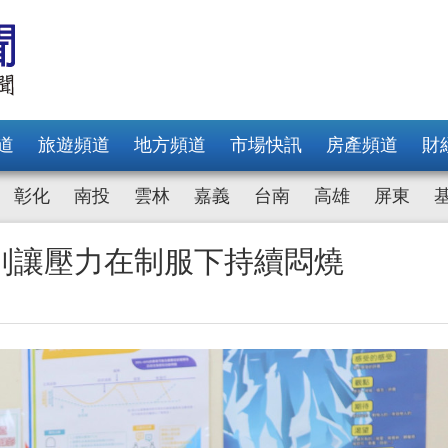
道
旅遊頻道
地方頻道
市場快訊
房產頻道
財
彰化
南投
雲林
嘉義
台南
高雄
屏東
別讓壓力在制服下持續悶燒