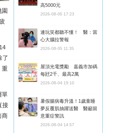
高5000元
桃園
2026-08-05 17:23
疲
連玩笑都聽不懂！ 醫：當
心大腦拉警報
4
2026-08-05 11:35
除了
屋頂光電獎勵 嘉義市加碼
、重
每瓩2千、最高2萬
2026-08-04 19:10
層單
暑假腸病毒升溫！1歲童睡
直接
夢反覆肌抽躍送醫 醫籲留
諮商
意重症警訊
2026-08-04 14:57