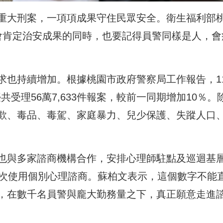
重大刑案，一項項成果守住民眾安全。衛生福利部
會肯定治安成果的同時，也要記得員警同樣是人，會
求也持續增加。根據桃園市政府警察局工作報告，11
臺共受理56萬7,633件報案，較前一同期增加10％。
欺、毒品、毒駕、家庭暴力、兒少保護、失蹤人口
也與多家諮商機構合作，安排心理師駐點及巡迴基
人次使用個別心理諮商。蘇柏文表示，這個數字不能
，在數千名員警與龐大勤務量之下，真正願意走進