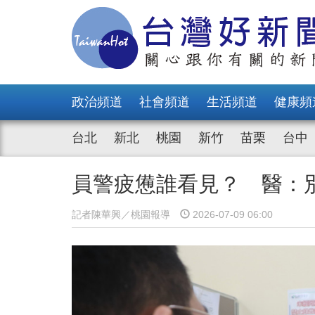
政治頻道
社會頻道
生活頻道
健康頻
台北
新北
桃園
新竹
苗栗
台中
員警疲憊誰看見？ 醫：
記者陳華興／桃園報導
2026-07-09 06:00