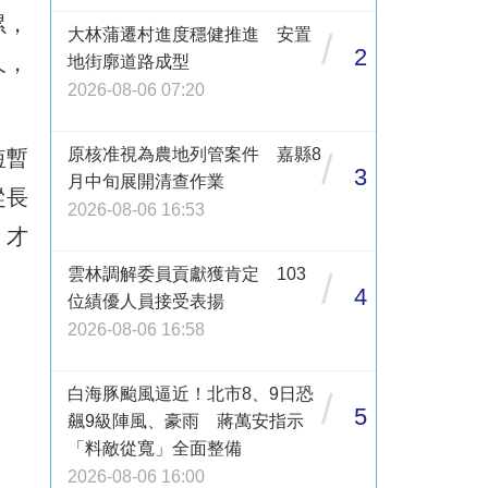
累，
大林蒲遷村進度穩健推進 安置
/
2
久，
地街廓道路成型
2026-08-06 07:20
原核准視為農地列管案件 嘉縣8
短暫
/
3
月中旬展開清查作業
從長
2026-08-06 16:53
，才
雲林調解委員貢獻獲肯定 103
/
4
位績優人員接受表揚
2026-08-06 16:58
白海豚颱風逼近！北市8、9日恐
/
5
飆9級陣風、豪雨 蔣萬安指示
「料敵從寬」全面整備
2026-08-06 16:00