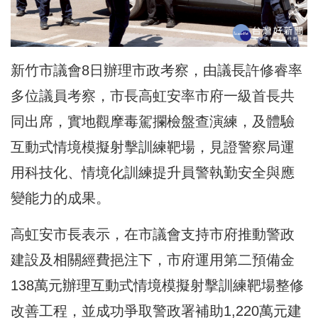
新竹市議會8日辦理市政考察，由議長許修睿率
多位議員考察，市長高虹安率市府一級首長共
同出席，實地觀摩毒駕攔檢盤查演練，及體驗
互動式情境模擬射擊訓練靶場，見證警察局運
用科技化、情境化訓練提升員警執勤安全與應
變能力的成果。
高虹安市長表示，在市議會支持市府推動警政
建設及相關經費挹注下，市府運用第二預備金
138萬元辦理互動式情境模擬射擊訓練靶場整修
改善工程，並成功爭取警政署補助1,220萬元建