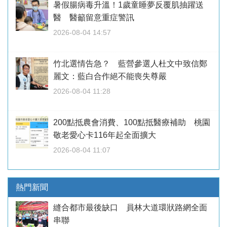
暑假腸病毒升溫！1歲童睡夢反覆肌抽躍送
醫 醫籲留意重症警訊
2026-08-04 14:57
竹北選情告急？ 藍營參選人杜文中致信鄭
麗文：藍白合作絕不能喪失尊嚴
2026-08-04 11:28
200點抵農會消費、100點抵醫療補助 桃園
敬老愛心卡116年起全面擴大
2026-08-04 11:07
熱門新聞
縫合都市最後缺口 員林大道環狀路網全面
串聯