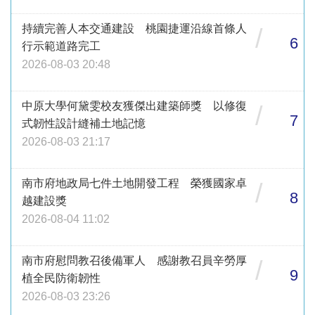
持續完善人本交通建設 桃園捷運沿線首條人
/
6
行示範道路完工
2026-08-03 20:48
中原大學何黛雯校友獲傑出建築師獎 以修復
/
7
式韌性設計縫補土地記憶
2026-08-03 21:17
南市府地政局七件土地開發工程 榮獲國家卓
/
8
越建設獎
2026-08-04 11:02
南市府慰問教召後備軍人 感謝教召員辛勞厚
/
9
植全民防衛韌性
2026-08-03 23:26