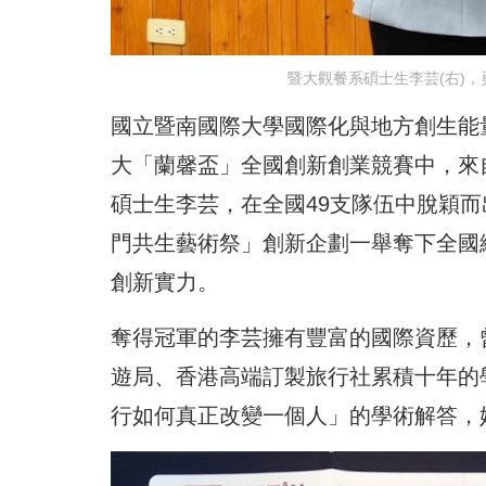
暨大觀餐系碩士生李芸(右)
國立暨南國際大學國際化與地方創生能量再
大「蘭馨盃」全國創新創業競賽中，來
碩士生李芸，在全國49支隊伍中脫穎
門共生藝術祭」創新企劃一舉奪下全國
創新實力。
奪得冠軍的李芸擁有豐富的國際資歷，
遊局、香港高端訂製旅行社累積十年的
行如何真正改變一個人」的學術解答，