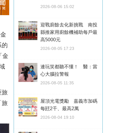
2026-08-06 15:02
迎戰廚餘去化新挑戰 南投
縣推家用廚餘機補助每戶最
6金
高5000元
系的
2026-08-05 17:23
「金
域
連玩笑都聽不懂！ 醫：當
心大腦拉警報
2026-08-05 11:35
亞旅
屋頂光電獎勵 嘉義市加碼
「旅
每瓩2千、最高2萬
2026-08-04 19:10