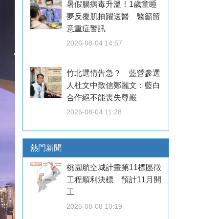
暑假腸病毒升溫！1歲童睡
夢反覆肌抽躍送醫 醫籲留
意重症警訊
2026-08-04 14:57
竹北選情告急？ 藍營參選
人杜文中致信鄭麗文：藍白
合作絕不能喪失尊嚴
2026-08-04 11:28
熱門新聞
桃園航空城計畫第11標區徵
工程順利決標 預計11月開
工
2026-08-08 10:19