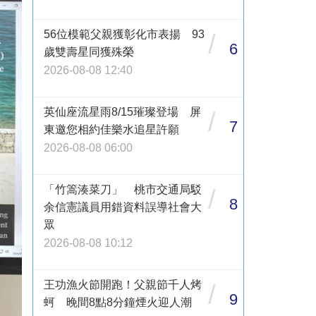
56位模範父親獲彰化市表揚 93
/
6
歲雙壽星同獲殊榮
2026-08-08 12:40
英仙座流星雨8/15璀璨登場 屏
/
7
東邀您相約佳樂水追星許願
2026-08-08 06:00
「竹篙湊菜刀」 桃市交通局駁
/
8
余信憲議員用錯資料誤導社會大
眾
2026-08-08 10:12
王功漁火節開跑！父親節千人烤
/
9
蚵 晚間8點8分鐘煙火迎人潮