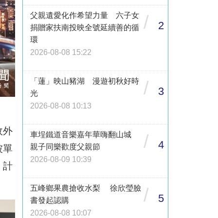
父親遺愛化作希望力量 六子女
/
2
捐贈家扶南投映全號延續善的循
環
2026-08-08 15:22
「蓮」映山豬湖 漫遊初秋好時
/
3
光
2026-08-08 10:13
故外
車埕鐵道音樂嘉年華嗨翻山城
/
4
親子同樂歡度父親節
被單
2026-08-09 10:39
」計
五峰鄉果農搶收水梨 徐欣瑩臉
/
5
書發起認購
2026-08-08 10:07