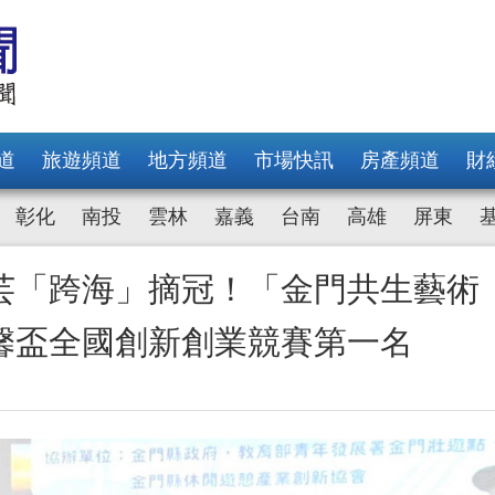
道
旅遊頻道
地方頻道
市場快訊
房產頻道
財
彰化
南投
雲林
嘉義
台南
高雄
屏東
芸「跨海」摘冠！「金門共生藝術
馨盃全國創新創業競賽第一名