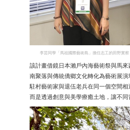
李芸同學「馬祖國際藝術島」擔任志工的田野實察，該
該計畫借鏡日本瀨戶內海藝術祭與馬來西亞檳
南聚落與傳統僑鄉文化轉化為藝術展演
駐村藝術家與退伍老兵在同一個空間相
而是透過創意與美學療癒土地，讓不同