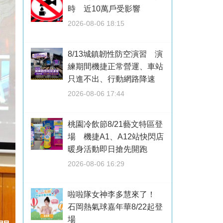
時 近10萬戶受影響
2026-08-06 18:15
8/13城鎮韌性防空演習 演
練期間機捷正常營運、車站
只進不出、行動網路降速
2026-08-06 17:44
桃園冷飲節8/21藝文特區登
場 機捷A1、A12站快閃店
暖身活動即日搶先開跑
2026-08-06 16:29
啦啦隊女神李多慧來了！
石岡熱氣球嘉年華8/22起登
場