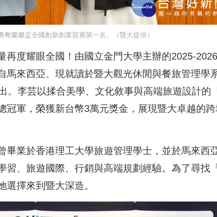
，勇奪蘭馨盃全國創新創業競賽第一名。（暨大提供）
度耀眼全國！由國立金門大學主辦的2025-202
自馬來西亞、現就讀於暨大觀光休閒與餐旅管理學
而出。李芸以揉合美學、文化敘事與高端旅遊設計的
總冠軍，榮獲新台幣3萬元獎金，展現暨大卓越的跨
曾畢業於香港理工大學旅遊管理學士，並於馬來西
學習、旅遊國際、行銷與高端規劃經驗。為了尋找
她選擇來到暨大深造。