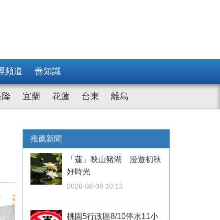
經頻道
善知識
基隆
宜蘭
花蓮
台東
離島
推薦新聞
「蓮」映山豬湖 漫遊初秋
好時光
2026-08-08 10:13
桃園5行政區8/10停水11小