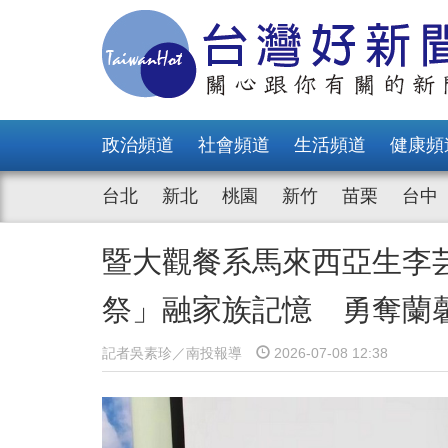
政治頻道
社會頻道
生活頻道
健康頻
台北
新北
桃園
新竹
苗栗
台中
暨大觀餐系馬來西亞生李
祭」融家族記憶 勇奪蘭
記者吳素珍／南投報導
2026-07-08 12:38