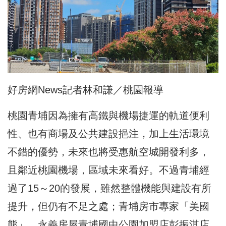
好房網News記者林和謙／桃園報導
桃園青埔因為擁有高鐵與機場捷運的軌道便利
性、也有商場及公共建設挹注，加上生活環境
不錯的優勢，未來也將受惠航空城開發利多，
且鄰近桃園機場，區域未來看好。不過青埔經
過了15～20的發展，雖然整體機能與建設有所
提升，但仍有不足之處；青埔房市專家「美國
熊」、永義房屋青埔國中公園加盟店彭振淇店