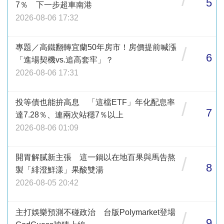
5
7％ 下一步超車南港
2026-08-06 17:32
專題／高鐵翻轉宜蘭50年房市！房價提前喊漲
/
6
「進場契機vs.追高套牢」？
2026-08-06 17:31
投等債也能拚高息 「這檔ETF」年化配息率
/
7
達7.28％、連兩次站穩7％以上
2026-08-06 01:09
開胃解膩新主張 這一鍋以在地百果與馬告熬
/
8
製「緋澄鮮漾」果酸雙湯
2026-08-05 20:42
主打娛樂預測不碰政治 台版Polymarket登場
/
9