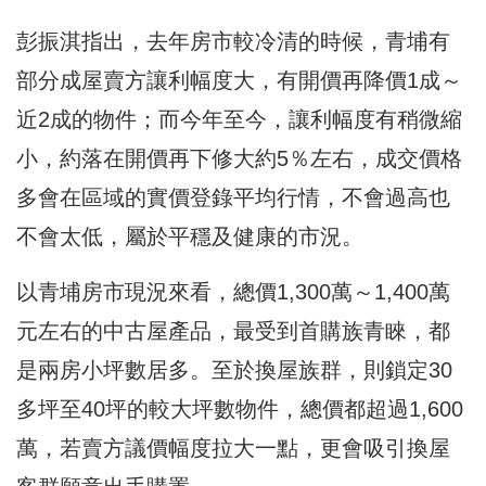
彭振淇指出，去年房市較冷清的時候，青埔有
部分成屋賣方讓利幅度大，有開價再降價1成～
近2成的物件；而今年至今，讓利幅度有稍微縮
小，約落在開價再下修大約5％左右，成交價格
多會在區域的實價登錄平均行情，不會過高也
不會太低，屬於平穩及健康的市況。
以青埔房市現況來看，總價1,300萬～1,400萬
元左右的中古屋產品，最受到首購族青睞，都
是兩房小坪數居多。至於換屋族群，則鎖定30
多坪至40坪的較大坪數物件，總價都超過1,600
萬，若賣方議價幅度拉大一點，更會吸引換屋