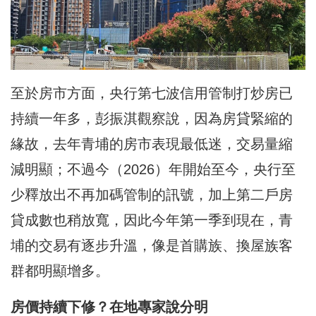
至於房市方面，央行第七波信用管制打炒房已
持續一年多，彭振淇觀察說，因為房貸緊縮的
緣故，去年青埔的房市表現最低迷，交易量縮
減明顯；不過今（2026）年開始至今，央行至
少釋放出不再加碼管制的訊號，加上第二戶房
貸成數也稍放寬，因此今年第一季到現在，青
埔的交易有逐步升溫，像是首購族、換屋族客
群都明顯增多。
房價持續下修？在地專家說分明