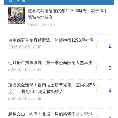
熱門新聞
豐原馬鈴薯爸爸的酸甜幸福時光 親子攜手
認識在地農業
2026-08-07 21:49
台南都更首創容積調派 無償換得1293戶社宅
/
2
2026-08-05 18:00
七月房市買氣復甦 第三季恐面臨兩大煞車皮
/
3
2026-08-06 17:31
頂樓藏金雞母！台南推屋頂型光電「室內秒降5
/
4
度」 開創20年穩定被動收入
2026-08-05 17:59
超越文山、內湖！北投「房價高攀不起」季漲
/