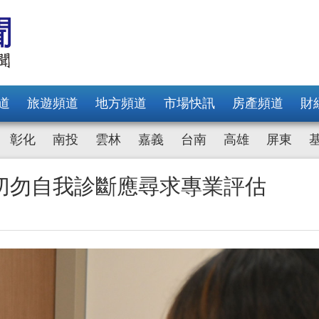
道
旅遊頻道
地方頻道
市場快訊
房產頻道
財
彰化
南投
雲林
嘉義
台南
高雄
屏東
切勿自我診斷應尋求專業評估