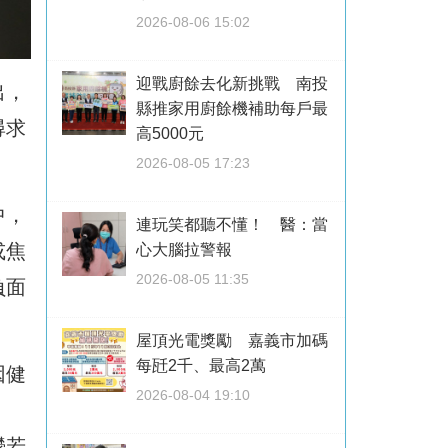
2026-08-06 15:02
迎戰廚餘去化新挑戰 南投
出，
縣推家用廚餘機補助每戶最
尋求
高5000元
2026-08-05 17:23
中，
連玩笑都聽不懂！ 醫：當
或焦
心大腦拉警報
2026-08-05 11:35
負面
屋頂光電獎勵 嘉義市加碼
每瓩2千、最高2萬
因健
2026-08-04 19:10
鬱若