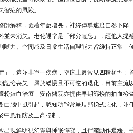
失智症的風險。
醫師解釋，隨著年歲增長，神經傳導速度自然下降
料並未消失。老化通常是「部分遺忘」，經他人提
判斷力、空間感及日常生活自理能力皆維持正常，
症」，這並非單一疾病，臨床上最常見四種類型：
期記憶喪失，屬於緩慢且不可逆的退化，目前主流
澱粉蛋白治療，安南醫院亦提供早期篩檢的抽血檢
要由腦中風引起，認知功能常呈現階梯式惡化，並
於中風預防及三高控制。
常出現鮮明視幻覺與睡眠障礙，且伴隨動作遲緩、