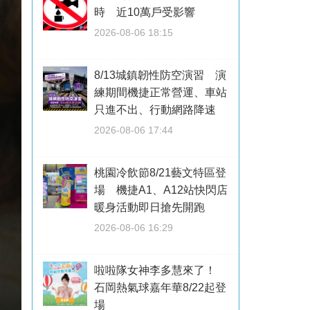
時 近10萬戶受影響
2026-08-06 18:15
8/13城鎮韌性防空演習 演
練期間機捷正常營運、車站
只進不出、行動網路降速
2026-08-06 17:44
桃園冷飲節8/21藝文特區登
場 機捷A1、A12站快閃店
暖身活動即日搶先開跑
2026-08-06 16:29
啦啦隊女神李多慧來了！
石岡熱氣球嘉年華8/22起登
場