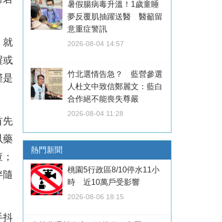
暑假腸病毒升溫！1歲童睡
夢反覆肌抽躍送醫 醫籲留
意重症警訊
，就
2026-08-04 14:57
醒或
竹北選情告急？ 藍營參選
僅是
人杜文中致信鄭麗文：藍白
合作絕不能喪失尊嚴
2026-08-04 11:28
首先
以藥
熱門新聞
查；
桃園5行政區8/10停水11小
伴隨
時 近10萬戶受影響
2026-08-06 18:15
手抖