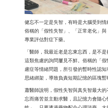
健忘不一定是失智，有時是大腦受到情
俗稱的「假性失智」、「正常老化」與
專業評估對症下藥。
「醫師，我最近老是忘東忘西，是不是
這類焦慮的詢問屢見不鮮。俗稱的「假
慮症等情緒問題，所引發的暫時性認知
思緒綁架，導致負責短期記憶的區塊暫
蕭醫師說明，假性失智與真失智最大的
忘而痛苦並主動求醫，且記憶力會隨心
性」，只要透過藥物配合心理諮商，大