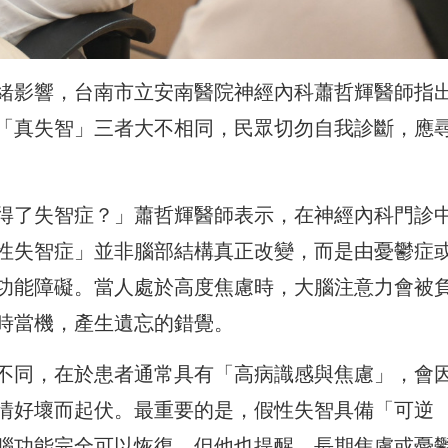
緒影響，台南市立安南醫院神經內科蕭哲輝醫師指
「真失智」三者大不相同，民眾切勿自我診斷，應
得了失智症？」蕭哲輝醫師表示，在神經內科門診
性失智症」並非腦部結構真正改變，而是由憂鬱症
功能障礙。當人處於高度焦慮時，大腦注意力會被
時當機，產生遺忘的錯覺。
不同，在於患者通常具有「高病識感與焦慮」，會
情好壞而起伏。最重要的是，假性失智具備「可逆
腦功能完全可以恢復。但他也提醒，長期焦慮或憂