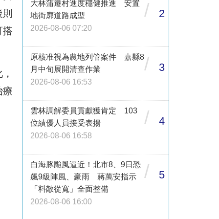
大林蒲遷村進度穩健推進 安置
/
2
後則
地街廓道路成型
2026-08-06 07:20
可搭
原核准視為農地列管案件 嘉縣8
/
3
月中旬展開清查作業
化，
2026-08-06 16:53
治療
雲林調解委員貢獻獲肯定 103
/
4
位績優人員接受表揚
2026-08-06 16:58
白海豚颱風逼近！北市8、9日恐
/
5
飆9級陣風、豪雨 蔣萬安指示
「料敵從寬」全面整備
2026-08-06 16:00