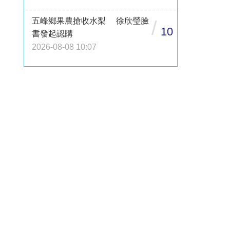
五峰鄉果農搶收水梨 徐欣瑩臉
/
10
書發起認購
2026-08-08 10:07