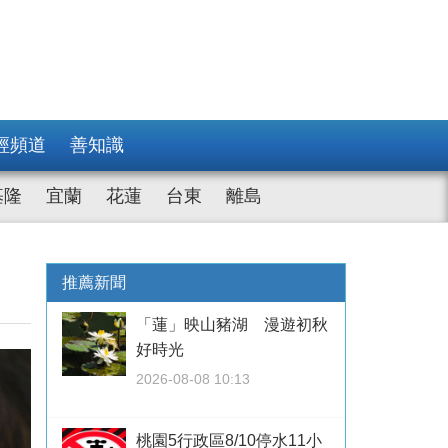
經頻道
善知識
基隆
宜蘭
花蓮
台東
離島
推薦新聞
「蓮」映山豬湖 漫遊初秋
好時光
2026-08-08 10:13
桃園5行政區8/10停水11小