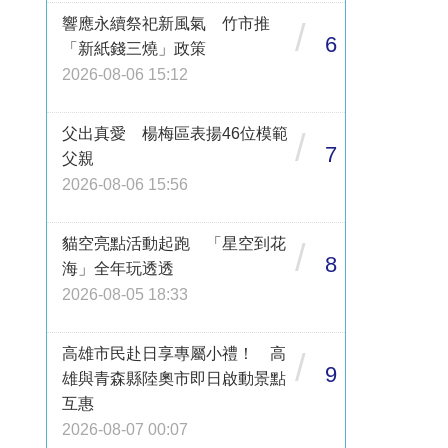
響應永續祭祀新風氣 竹市推
/
6
「新紙錢三燒」政策
2026-08-06 15:12
父出真愛 楊梅區表揚46位模範
/
7
父親
2026-08-06 15:56
貓空亮點活動起跑 「星空到花
/
8
海」全年玩透透
2026-08-05 18:33
高雄市民赴日享專屬小禮！ 高
/
9
雄與青森縣陸奧市即日啟動景點
互惠
2026-08-07 00:07