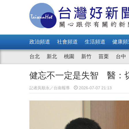
政治頻道
社會頻道
生活頻道
健康頻
台北
新北
桃園
新竹
苗栗
台中
健忘不一定是失智 醫：
記者吳順永／台南報導
2026-07-07 21:13