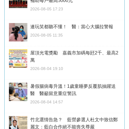
補助每戶最高5000元
2026-08-05 17:23
連玩笑都聽不懂！ 醫：當心大腦拉警報
2026-08-05 11:35
屋頂光電獎勵 嘉義市加碼每瓩2千、最高2
萬
2026-08-04 19:10
暑假腸病毒升溫！1歲童睡夢反覆肌抽躍送
醫 醫籲留意重症警訊
2026-08-04 14:57
竹北選情告急？ 藍營參選人杜文中致信鄭
麗文：藍白合作絕不能喪失尊嚴