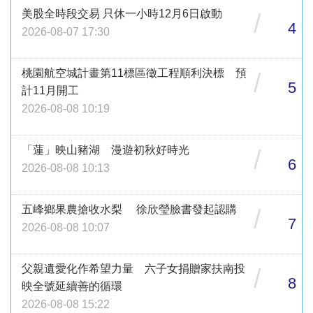
美股全時段交易 只休一小時12月6日啟動
/
4
2026-08-07 17:30
桃園航空城計畫第11標區徵工程順利決標 預
/
5
計11月開工
2026-08-08 10:19
「蓮」映山豬湖 漫遊初秋好時光
/
6
2026-08-08 10:13
五峰鄉果農搶收水梨 徐欣瑩臉書發起認購
/
7
2026-08-08 10:07
父親遺愛化作希望力量 六子女捐贈家扶南投
/
8
映全號延續善的循環
2026-08-08 15:22