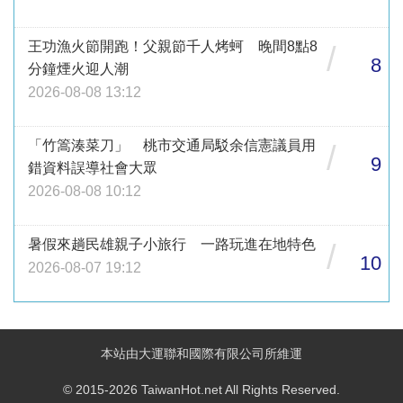
王功漁火節開跑！父親節千人烤蚵 晚間8點8
/
8
分鐘煙火迎人潮
2026-08-08 13:12
「竹篙湊菜刀」 桃市交通局駁余信憲議員用
/
9
錯資料誤導社會大眾
2026-08-08 10:12
暑假來趟民雄親子小旅行 一路玩進在地特色
/
10
2026-08-07 19:12
本站由大運聯和國際有限公司所維運
© 2015-2026 TaiwanHot.net All Rights Reserved.