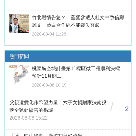
竹北選情告急？ 藍營參選人杜文中致信鄭
麗文：藍白合作絕不能喪失尊嚴
2026-08-04 11:28
熱門新聞
桃園航空城計畫第11標區徵工程順利決標
預計11月開工
2026-08-08 10:19
父親遺愛化作希望力量 六子女捐贈家扶南投
/
2
映全號延續善的循環
2026-08-08 15:22
「蓮」映山豬湖 漫遊初秋好時光