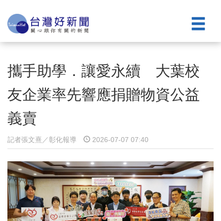
攜手助學．讓愛永續 大葉校
友企業率先響應捐贈物資公益
義賣
記者張文熹／彰化報導
2026-07-07 07:40