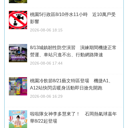
桃園5行政區8/10停水11小時 近10萬戶受
影響
2026-08-06 18:15
8/13城鎮韌性防空演習 演練期間機捷正常
營運、車站只進不出、行動網路降速
2026-08-06 17:44
桃園冷飲節8/21藝文特區登場 機捷A1、
A12站快閃店暖身活動即日搶先開跑
2026-08-06 16:29
啦啦隊女神李多慧來了！ 石岡熱氣球嘉年
華8/22起登場