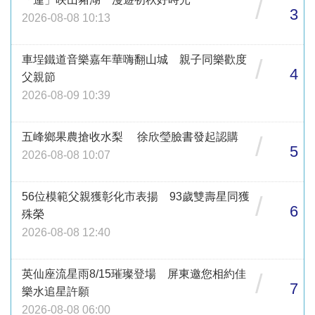
/
3
2026-08-08 10:13
車埕鐵道音樂嘉年華嗨翻山城 親子同樂歡度
/
4
父親節
2026-08-09 10:39
五峰鄉果農搶收水梨 徐欣瑩臉書發起認購
/
5
2026-08-08 10:07
56位模範父親獲彰化市表揚 93歲雙壽星同獲
/
6
殊榮
2026-08-08 12:40
英仙座流星雨8/15璀璨登場 屏東邀您相約佳
/
7
樂水追星許願
2026-08-08 06:00