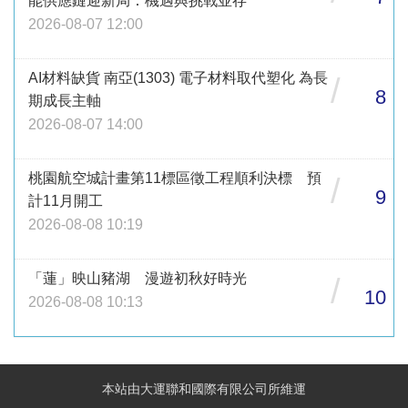
能供應鏈迎新局：機遇與挑戰並存
2026-08-07 12:00
AI材料缺貨 南亞(1303) 電子材料取代塑化 為長
/
8
期成長主軸
2026-08-07 14:00
桃園航空城計畫第11標區徵工程順利決標 預
/
9
計11月開工
2026-08-08 10:19
「蓮」映山豬湖 漫遊初秋好時光
/
10
2026-08-08 10:13
本站由大運聯和國際有限公司所維運