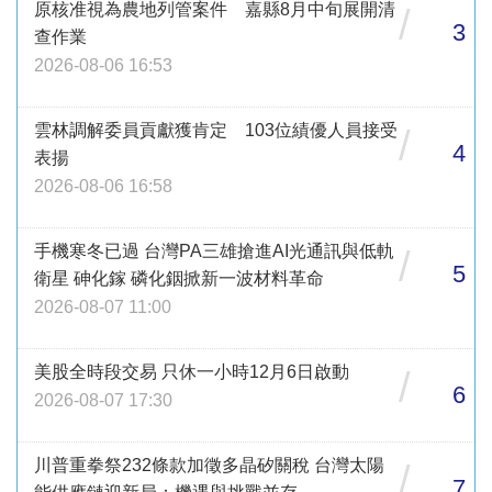
原核准視為農地列管案件 嘉縣8月中旬展開清
/
3
查作業
2026-08-06 16:53
雲林調解委員貢獻獲肯定 103位績優人員接受
/
4
表揚
2026-08-06 16:58
手機寒冬已過 台灣PA三雄搶進AI光通訊與低軌
/
5
衛星 砷化鎵 磷化銦掀新一波材料革命
2026-08-07 11:00
美股全時段交易 只休一小時12月6日啟動
/
6
2026-08-07 17:30
川普重拳祭232條款加徵多晶矽關稅 台灣太陽
/
7