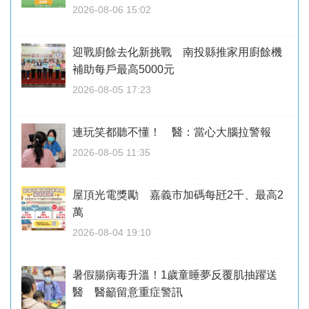
2026-08-06 15:02
迎戰廚餘去化新挑戰 南投縣推家用廚餘機
補助每戶最高5000元
2026-08-05 17:23
連玩笑都聽不懂！ 醫：當心大腦拉警報
2026-08-05 11:35
屋頂光電獎勵 嘉義市加碼每瓩2千、最高2
萬
2026-08-04 19:10
暑假腸病毒升溫！1歲童睡夢反覆肌抽躍送
醫 醫籲留意重症警訊