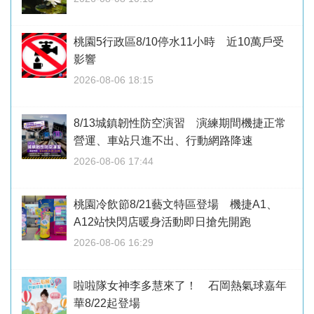
桃園5行政區8/10停水11小時 近10萬戶受
影響
2026-08-06 18:15
8/13城鎮韌性防空演習 演練期間機捷正常
營運、車站只進不出、行動網路降速
2026-08-06 17:44
桃園冷飲節8/21藝文特區登場 機捷A1、
A12站快閃店暖身活動即日搶先開跑
2026-08-06 16:29
啦啦隊女神李多慧來了！ 石岡熱氣球嘉年
華8/22起登場