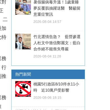
眾對
暑假腸病毒升溫！1歲童睡
夢反覆肌抽躍送醫 醫籲留
正
意重症警訊
。二
2026-08-04 14:57
暨加
化特
竹北選情告急？ 藍營參選
人杜文中致信鄭麗文：藍白
合作絕不能喪失尊嚴
2026-08-04 11:28
業務
、行
熱門新聞
利推
桃園5行政區8/10停水11小
時 近10萬戶受影響
業務
2026-08-06 18:15
推