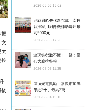
2026-08-06 15:02
迎戰廚餘去化新挑戰 南投
縣推家用廚餘機補助每戶最
高5000元
掌握
2026-08-05 17:23
、文
與太
連玩笑都聽不懂！ 醫：當
期控
心大腦拉警報
2026-08-05 11:35
升
屋頂光電獎勵 嘉義市加碼
博物
每瓩2千、最高2萬
2026-08-04 19:10