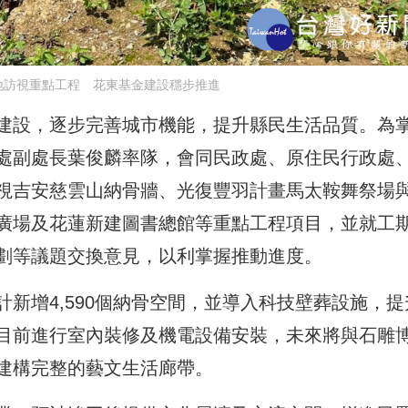
地訪視重點工程 花東基金建設穩步推進
建設，逐步完善城市機能，提升縣民生活品質。為
處副處長葉俊麟率隊，會同民政處、原住民行政處
視吉安慈雲山納骨牆、光復豐羽計畫馬太鞍舞祭場
廣場及花蓮新建圖書總館等重點工程項目，並就工
劃等議題交換意見，以利掌握推動進度。
新增4,590個納骨空間，並導入科技壁葬設施，提
目前進行室內裝修及機電設備安裝，未來將與石雕
建構完整的藝文生活廊帶。