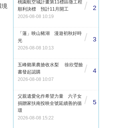
桃園航空城計畫第11標區徵工程
/
環境
2
順利決標 預計11月開工
2026-08-08 10:19
「蓮」映山豬湖 漫遊初秋好時
/
3
光
2026-08-08 10:13
五峰鄉果農搶收水梨 徐欣瑩臉
/
4
書發起認購
2026-08-08 10:07
父親遺愛化作希望力量 六子女
/
5
捐贈家扶南投映全號延續善的循
環
2026-08-08 15:22