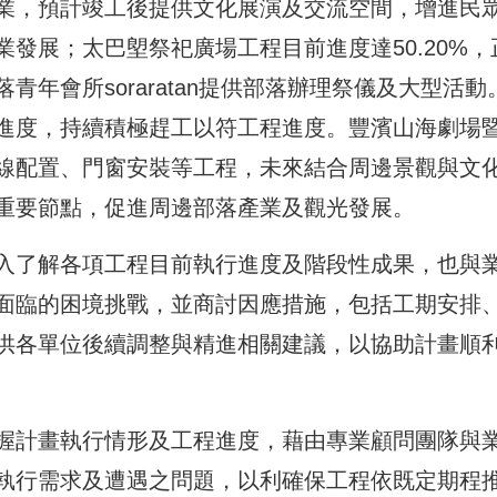
業，預計竣工後提供文化展演及交流空間，增進民
發展；太巴塱祭祀廣場工程目前進度達50.20%，
年會所soraratan提供部落辦理祭儀及大型活動
進度，持續積極趕工以符工程進度。豐濱山海劇場
線配置、門窗安裝等工程，未來結合周邊景觀與文
重要節點，促進周邊部落產業及觀光發展。
入了解各項工程目前執行進度及階段性成果，也與
面臨的困境挑戰，並商討因應措施，包括工期安排
供各單位後續調整與精進相關建議，以協助計畫順
握計畫執行情形及工程進度，藉由專業顧問團隊與
執行需求及遭遇之問題，以利確保工程依既定期程