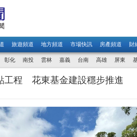
道
旅遊頻道
地方頻道
市場快訊
房產頻道
財
彰化
南投
雲林
嘉義
台南
高雄
屏東
點工程 花東基金建設穩步推進