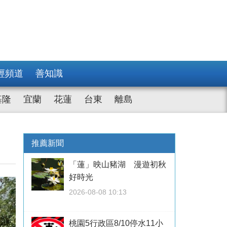
經頻道
善知識
基隆
宜蘭
花蓮
台東
離島
推薦新聞
「蓮」映山豬湖 漫遊初秋
好時光
2026-08-08 10:13
桃園5行政區8/10停水11小