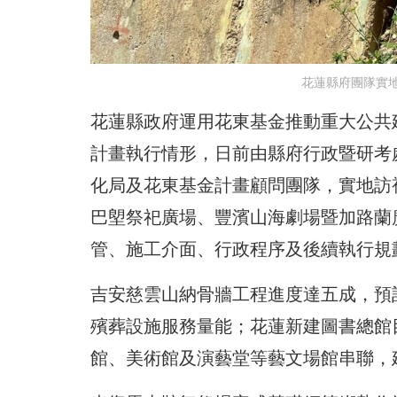
花蓮縣府團隊實
花蓮縣政府運用花東基金推動重大公共
計畫執行情形，日前由縣府行政暨研考
化局及花東基金計畫顧問團隊，實地訪
巴塱祭祀廣場、豐濱山海劇場暨加路蘭
管、施工介面、行政程序及後續執行規
吉安慈雲山納骨牆工程進度達五成，預計
殯葬設施服務量能；花蓮新建圖書總館
館、美術館及演藝堂等藝文場館串聯，