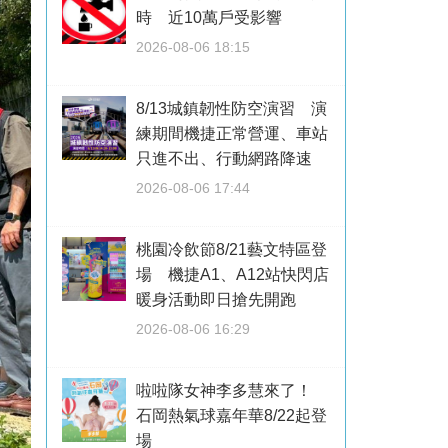
時 近10萬戶受影響
2026-08-06 18:15
8/13城鎮韌性防空演習 演
練期間機捷正常營運、車站
只進不出、行動網路降速
2026-08-06 17:44
桃園冷飲節8/21藝文特區登
場 機捷A1、A12站快閃店
暖身活動即日搶先開跑
2026-08-06 16:29
啦啦隊女神李多慧來了！
石岡熱氣球嘉年華8/22起登
場