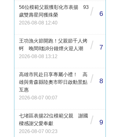
56位模範父親獲彰化市表揚 93
/
6
歲雙壽星同獲殊榮
2026-08-08 12:40
王功漁火節開跑！父親節千人烤
/
7
蚵 晚間8點8分鐘煙火迎人潮
2026-08-08 13:12
高雄市民赴日享專屬小禮！ 高
/
8
雄與青森縣陸奧市即日啟動景點
互惠
2026-08-07 00:07
七堵區表揚22位模範父親 謝國
/
9
樑感謝父愛奉獻
2026-08-07 00:23