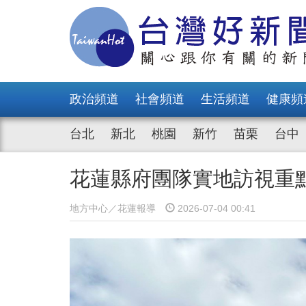
政治頻道
社會頻道
生活頻道
健康頻
台北
新北
桃園
新竹
苗栗
台中
花蓮縣府團隊實地訪視重
地方中心／花蓮報導
2026-07-04 00:41