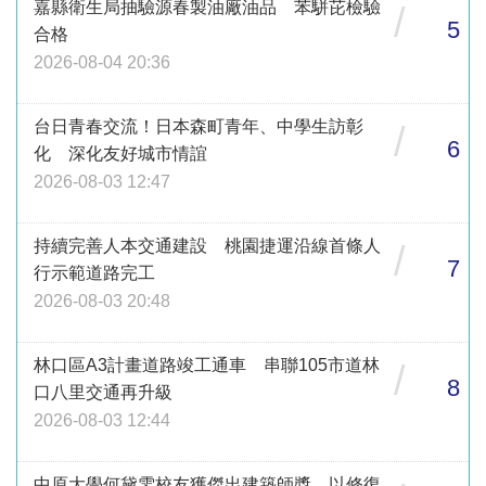
嘉縣衛生局抽驗源春製油廠油品 苯駢芘檢驗
/
5
合格
2026-08-04 20:36
台日青春交流！日本森町青年、中學生訪彰
/
6
化 深化友好城市情誼
2026-08-03 12:47
持續完善人本交通建設 桃園捷運沿線首條人
/
7
行示範道路完工
2026-08-03 20:48
林口區A3計畫道路竣工通車 串聯105市道林
/
8
口八里交通再升級
2026-08-03 12:44
中原大學何黛雯校友獲傑出建築師獎 以修復