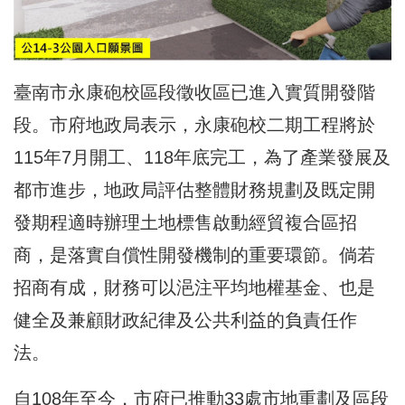
臺南市永康砲校區段徵收區已進入實質開發階
段。市府地政局表示，永康砲校二期工程將於
115年7月開工、118年底完工，為了產業發展及
都市進步，地政局評估整體財務規劃及既定開
發期程適時辦理土地標售啟動經貿複合區招
商，是落實自償性開發機制的重要環節。倘若
招商有成，財務可以浥注平均地權基金、也是
健全及兼顧財政紀律及公共利益的負責任作
法。
自108年至今，市府已推動33處市地重劃及區段