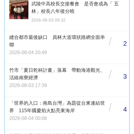
武陵中高校長交接餐會 是否會成為「 五
林」校長八年後分曉
2026-08-03 09:32
縫合都市最後缺口 員林大道環狀路網全面串
/
2
聯
2026-08-04 20:49
竹市「夏日乾杯計畫」落幕 帶動海港觀光、
/
3
活絡南寮經濟
2026-08-03 17:39
「世界的入口：南島台灣」為題從台東連結世
/
4
界 115年國慶焰火點亮東海岸
2026-08-04 00:06