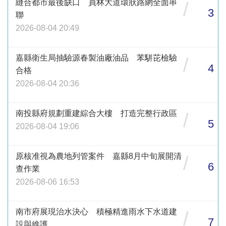
縫合都市最後缺口 員林大道環狀路網全面串
/
3
聯
2026-08-04 20:49
嘉縣衛生局抽驗源春製油廠油品 苯駢芘檢驗
/
4
合格
2026-08-04 20:36
南投縣府規劃重建綜合大樓 打造完整行政區
/
5
2026-08-04 19:06
原核准視為農地列管案件 嘉縣8月中旬展開清
/
6
查作業
2026-08-06 16:53
南市府展現治水決心 積極精進雨水下水道建
/
7
設與維護