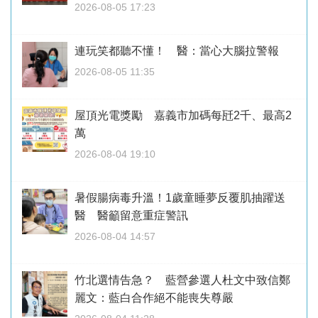
2026-08-05 17:23
連玩笑都聽不懂！ 醫：當心大腦拉警報
2026-08-05 11:35
屋頂光電獎勵 嘉義市加碼每瓩2千、最高2
萬
2026-08-04 19:10
暑假腸病毒升溫！1歲童睡夢反覆肌抽躍送
醫 醫籲留意重症警訊
2026-08-04 14:57
竹北選情告急？ 藍營參選人杜文中致信鄭
麗文：藍白合作絕不能喪失尊嚴