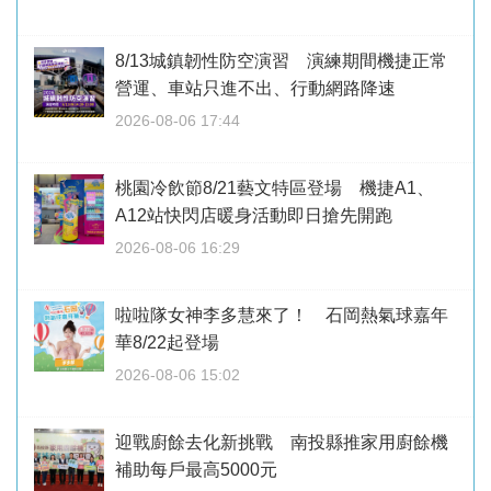
8/13城鎮韌性防空演習 演練期間機捷正常
營運、車站只進不出、行動網路降速
2026-08-06 17:44
桃園冷飲節8/21藝文特區登場 機捷A1、
A12站快閃店暖身活動即日搶先開跑
2026-08-06 16:29
啦啦隊女神李多慧來了！ 石岡熱氣球嘉年
華8/22起登場
2026-08-06 15:02
迎戰廚餘去化新挑戰 南投縣推家用廚餘機
補助每戶最高5000元