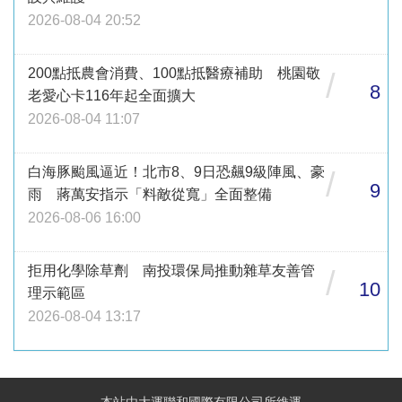
2026-08-04 20:52
200點抵農會消費、100點抵醫療補助 桃園敬
/
8
老愛心卡116年起全面擴大
2026-08-04 11:07
白海豚颱風逼近！北市8、9日恐飆9級陣風、豪
/
9
雨 蔣萬安指示「料敵從寬」全面整備
2026-08-06 16:00
拒用化學除草劑 南投環保局推動雜草友善管
/
10
理示範區
2026-08-04 13:17
本站由大運聯和國際有限公司所維運