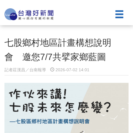
七股鄉村地區計畫構想說明
會 邀您7/7共擘家鄉藍圖
記者莊漢昌／台南報導
2026-07-02 14:01