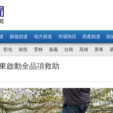
道
旅遊頻道
地方頻道
市場快訊
房產頻道
財
彰化
南投
雲林
嘉義
台南
高雄
屏東
屏東啟動全品項救助