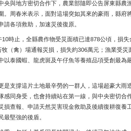
中央與地方密切合作下，農業部隨即公告屏東縣農
圍。周春米表示，面對這場突如其來的豪雨，縣府
申請各項救助，加速災後復原。
午10時止，全縣農作物受災面積已達878公頃，損失
場畜牧（禽）場通報災損，損失約306萬元；漁業受災
元，其中以泰國蝦、龍虎斑及午仔魚等養殖品項受創最為
更是支撐這片土地最辛勞的一群人，這場超豪大雨
隊感同身受，也會持續站在第一線，與中央密切合
災損查報、申請天然災害現金救助及後續復耕復養
民最堅強的後盾。