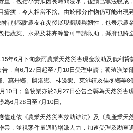
慘重，包括小黃瓜因長時間浸水，後續已無法收成
目瘡痍，令人相當不捨。由於部分作物仍可能出現
她特別感謝農友在災後展現體諒與韌性，也表示農
包括蔬菜、水果及花卉等皆可申請救助，縣府也將
15年6月下旬豪雨農業天然災害現金救助及低利貸
告，自6月27日起至7月10日受理申請；養殖漁業
鄉、萬丹鄉、麟洛鄉、林邊鄉、東港鎮及佳冬鄉等8
月10日；畜牧業亦於6月27日公告全縣為天然災害
為6月28日至7月10日。
應儘速依《農業天然災害救助辦法》及《農產業天
作業，並視案件量適時增派人力，加速受理及勘查