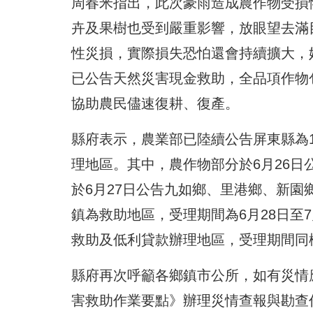
周春米指出，此次豪雨造成農作物受損
卉及果樹也受到嚴重影響，放眼望去滿
性災損，實際損失恐怕還會持續擴大，
已公告天然災害現金救助，全品項作物
協助農民儘速復耕、復產。
縣府表示，農業部已陸續公告屏東縣為1
理地區。其中，農作物部分於6月26日公
於6月27日公告九如鄉、里港鄉、新園
鎮為救助地區，受理期間為6月28日至7
救助及低利貸款辦理地區，受理期間同樣
縣府再次呼籲各鄉鎮市公所，如有災情
害救助作業要點》辦理災情查報與勘查