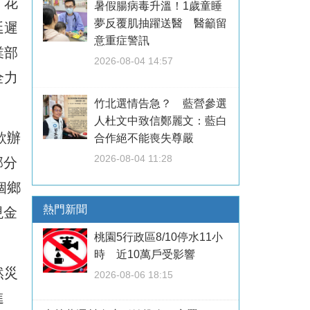
，花
暑假腸病毒升溫！1歲童睡
夢反覆肌抽躍送醫 醫籲留
延遲
意重症警訊
業部
2026-08-04 14:57
全力
竹北選情告急？ 藍營參選
人杜文中致信鄭麗文：藍白
款辦
合作絕不能喪失尊嚴
2026-08-04 11:28
部分
個鄉
熱門新聞
現金
桃園5行政區8/10停水11小
時 近10萬戶受影響
然災
2026-08-06 18:15
進