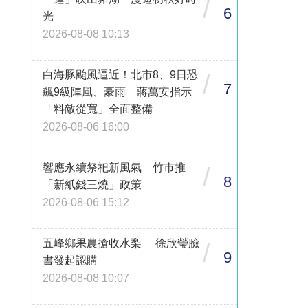
/
6
光
2026-08-08 10:13
白海豚颱風逼近！北市8、9日恐
/
7
飆9級陣風、豪雨 蔣萬安指示
「料敵從寬」全面整備
2026-08-06 16:00
響應永續祭祀新風氣 竹市推
/
8
「新紙錢三燒」政策
2026-08-06 15:12
五峰鄉果農搶收水梨 徐欣瑩臉
/
9
書發起認購
2026-08-08 10:07