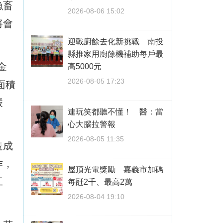
漁畜
2026-08-06 15:02
將會
迎戰廚餘去化新挑戰 南投
縣推家用廚餘機補助每戶最
金
高5000元
2026-08-05 17:23
面積
嚴
連玩笑都聽不懂！ 醫：當
心大腦拉警報
2026-08-05 11:35
造成
作，
屋頂光電獎勵 嘉義市加碼
工
每瓩2千、最高2萬
2026-08-04 19:10