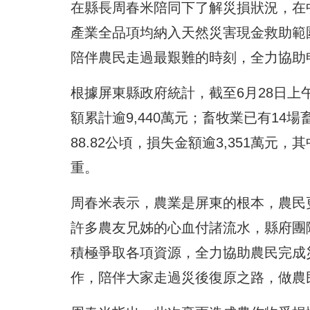
在縣長周春米陪同下了解災損狀況，在
產業全品項均納入天然災害現金救助範
陪伴農民走過最艱難的時刻，全力協助
根據屏東縣政府統計，截至6月28日上
額累計逾9,440萬元；畜牧業已有14
88.82公頃，損失金額逾3,351萬
重。
周春米表示，農業是屏東的根本，農民
許多農友兄姊的心血付諸流水，縣府團
積極爭取各項資源，全力協助農民完成
作，陪伴大家走過災後復原之路，做農