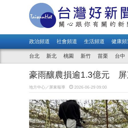
政治頻道
社會頻道
生活頻道
健康頻
台北
新北
桃園
新竹
苗栗
台中
豪雨釀農損逾1.3億元 
地方中心／屏東報導
2026-06-29 09:00