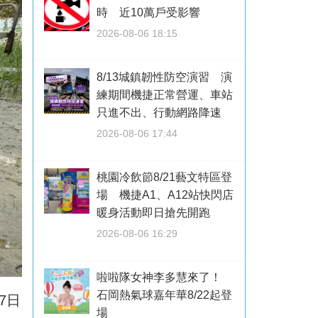
時 近10萬戶受影響
2026-08-06 18:15
8/13城鎮韌性防空演習 演
練期間機捷正常營運、車站
只進不出、行動網路降速
2026-08-06 17:44
桃園冷飲節8/21藝文特區登
場 機捷A1、A12站快閃店
暖身活動即日搶先開跑
2026-08-06 16:29
啦啦隊女神李多慧來了！
石岡熱氣球嘉年華8/22起登
7日
場