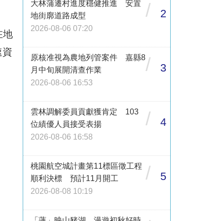
大林蒲遷村進度穩健推進 安置
/
2
地街廓道路成型
2026-08-06 07:20
在地
速資
原核准視為農地列管案件 嘉縣8
/
3
月中旬展開清查作業
2026-08-06 16:53
雲林調解委員貢獻獲肯定 103
/
4
位績優人員接受表揚
2026-08-06 16:58
桃園航空城計畫第11標區徵工程
/
5
順利決標 預計11月開工
2026-08-08 10:19
「蓮」映山豬湖 漫遊初秋好時