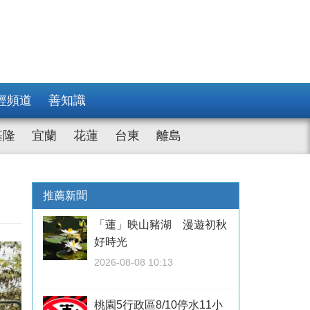
經頻道
善知識
基隆
宜蘭
花蓮
台東
離島
推薦新聞
「蓮」映山豬湖 漫遊初秋
好時光
2026-08-08 10:13
桃園5行政區8/10停水11小