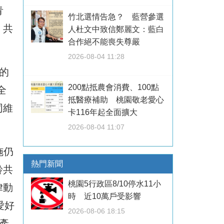
青
竹北選情告急？ 藍營參選
）共
人杜文中致信鄭麗文：藍白
合作絕不能喪失尊嚴
2026-08-04 11:28
道的
200點抵農會消費、100點
全
抵醫療補助 桃園敬老愛心
同維
卡116年起全面擴大
2026-08-04 11:07
施仍
熱門新聞
齡共
桃園5行政區8/10停水11小
律動
時 近10萬戶受影響
愛好
2026-08-06 18:15
產