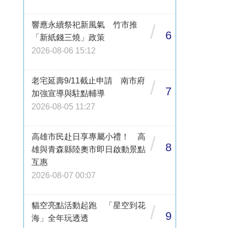
響應永續祭祀新風氣 竹市推
/
6
「新紙錢三燒」政策
2026-08-06 15:12
老宅延壽9/11截止申請 南市府
/
7
加強宣導與駐點輔導
2026-08-05 11:27
高雄市民赴日享專屬小禮！ 高
/
8
雄與青森縣陸奧市即日啟動景點
互惠
2026-08-07 00:07
貓空亮點活動起跑 「星空到花
/
9
海」全年玩透透