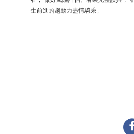
生前進的趨動力盡情騎乘。