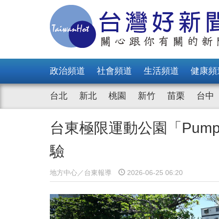
政治頻道
社會頻道
生活頻道
健康頻
台北
新北
桃園
新竹
苗栗
台中
台東極限運動公園「Pump 
驗
地方中心／台東報導
2026-06-25 06:20