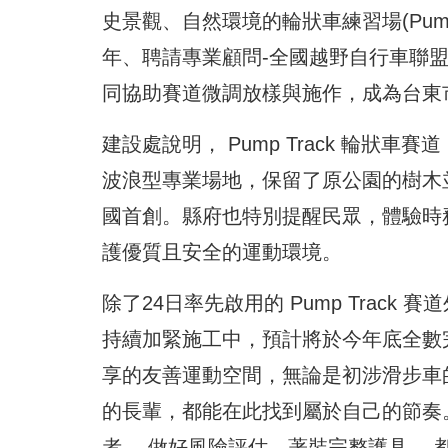
史景觀、自然環境的輪狀車練習場(Pum
年、聘請專業顧問-全國越野自行車聯盟協會TWMBA
同協助賽道微調放樣與施作，成為台東
建設處說明， Pump Track 輪狀
波浪型專業場地，保留了原公園的樹木並與
國首創。縣府也特別提醒民眾，體驗時
護優質且安全的運動環境。
除了24日率先啟用的 Pump Trac
持續加緊施工中，預計將於今年底全數
享的友善運動空間，無論是初涉滑步車
的長輩，都能在此找到屬於自己的節奏
者， 做好風險評估、著裝完整護具，