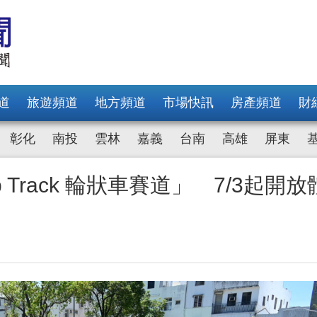
道
旅遊頻道
地方頻道
市場快訊
房產頻道
財
彰化
南投
雲林
嘉義
台南
高雄
屏東
Track 輪狀車賽道」 7/3起開放