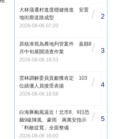
大林蒲遷村進度穩健推進 安置
/
2
地街廓道路成型
2026-08-06 07:20
原核准視為農地列管案件 嘉縣8
/
3
月中旬展開清查作業
2026-08-06 16:53
雲林調解委員貢獻獲肯定 103
/
4
位績優人員接受表揚
2026-08-06 16:58
白海豚颱風逼近！北市8、9日恐
/
5
飆9級陣風、豪雨 蔣萬安指示
「料敵從寬」全面整備
2026-08-06 16:00