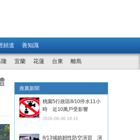
經頻道
善知識
基隆
宜蘭
花蓮
台東
離島
體
推薦新聞
桃園5行政區8/10停水11小
時 近10萬戶受影響
2026-08-06 18:15
8/13城鎮韌性防空演習 演