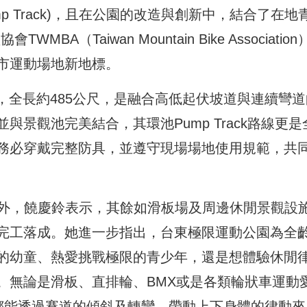
p Track)，且在公園的改造與創新中，結合了在地
（Taiwan Mountain Bike Association
市運動場地新地標。
車賽道，全長約485公尺，是融合高低起伏坡道與連續彎
景觀池完美結合，其環池Pump Track路線更是
務必穿戴完整防具，並遵守現場場地使用規範，共
k 賽道外，饒慶鈴表示，其餘如滑板場及周邊休閒景觀設
完工落成。她進一步指出，台東極限運動公園為全
的幼童、熱愛挑戰極限的青少年，還是想體驗休閒
。無論是滑板、直排輪、BMX或是各類輪狀車運動
 都能透過賽道的傾斜及轉彎，帶動上下身體的律動來