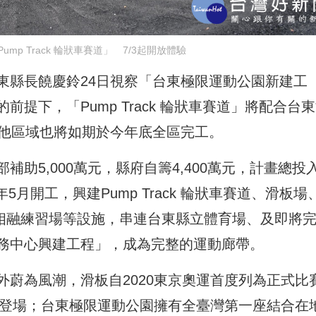
mp Track 輪狀車賽道」 7/3起開放體驗
東縣長饒慶鈴24日視察「台東極限運動公園新建工
提下，「Pump Track 輪狀車賽道」將配合台
其他區域也將如期於今年底全區完工。
助5,000萬元，縣府自籌4,400萬元，計畫總投
年5月開工，興建Pump Track 輪狀車賽道、滑板場
排輪相融練習場等設施，串連台東縣立體育場、及即將
務中心興建工程」，成為完整的運動廊帶。
蔚為風潮，滑板自2020東京奧運首度列為正式比
起登場；台東極限運動公園擁有全臺灣第一座結合在