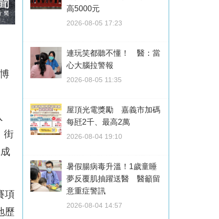
高5000元
2026-08-05 17:23
連玩笑都聽不懂！ 醫：當
心大腦拉警報
東博
2026-08-05 11:35
屋頂光電獎勵 嘉義市加碼
入
每瓩2千、最高2萬
、街
2026-08-04 19:10
完成
暑假腸病毒升溫！1歲童睡
夢反覆肌抽躍送醫 醫籲留
意重症警訊
賽項
2026-08-04 14:57
地歷