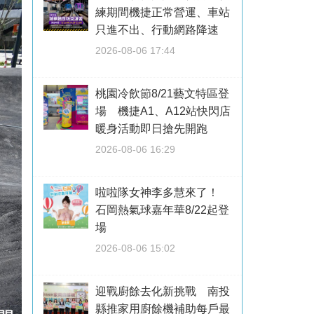
練期間機捷正常營運、車站
只進不出、行動網路降速
2026-08-06 17:44
桃園冷飲節8/21藝文特區登
場 機捷A1、A12站快閃店
暖身活動即日搶先開跑
2026-08-06 16:29
啦啦隊女神李多慧來了！
石岡熱氣球嘉年華8/22起登
場
2026-08-06 15:02
迎戰廚餘去化新挑戰 南投
縣推家用廚餘機補助每戶最