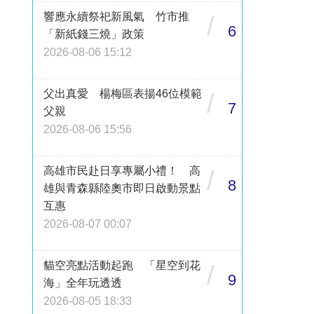
響應永續祭祀新風氣 竹市推
/
6
「新紙錢三燒」政策
2026-08-06 15:12
父出真愛 楊梅區表揚46位模範
/
7
父親
2026-08-06 15:56
高雄市民赴日享專屬小禮！ 高
/
8
雄與青森縣陸奧市即日啟動景點
互惠
2026-08-07 00:07
貓空亮點活動起跑 「星空到花
/
9
海」全年玩透透
2026-08-05 18:33