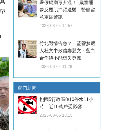
其
暑假腸病毒升溫！1歲童睡
夢反覆肌抽躍送醫 醫籲留
望
意重症警訊
2026-08-04 14:57
申
竹北選情告急？ 藍營參選
人杜文中致信鄭麗文：藍白
合作絕不能喪失尊嚴
2026-08-04 11:28
熱門新聞
桃園5行政區8/10停水11小
時 近10萬戶受影響
2026-08-06 18:15