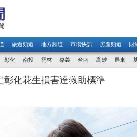
道
旅遊頻道
地方頻道
市場快訊
房產頻道
財
彰化
南投
雲林
嘉義
台南
高雄
屏東
定彰化花生損害達救助標準