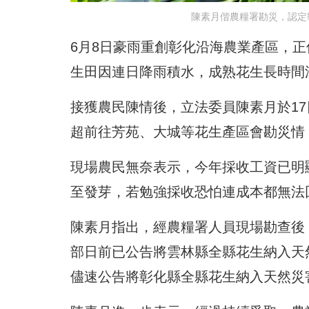
陳素月偕農糧署勘災，認定
6月8日豪雨重創彰化沿海農業產區，
生田因連日降雨積水，成熟花生長時間
接獲農民陳情後，立法委員陳素月於1
超前往芳苑、大城等花生產區會勘災情
現場農民無奈表示，今年採收工資已明
至發芽，若勉強採收恐怕連成本都無法
陳素月指出，經農糧署人員現場勘查後
部日前已公告將雲林縣全縣花生納入天
儘速公告將彰化縣全縣花生納入天然災