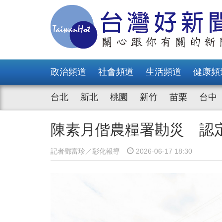
政治頻道
社會頻道
生活頻道
健康頻
台北
新北
桃園
新竹
苗栗
台中
陳素月偕農糧署勘災 認
記者鄧富珍／彰化報導
2026-06-17 18:30