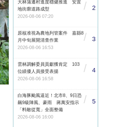
大林蒲遷村進度穩健推進 安置
/
2
地街廓道路成型
2026-08-06 07:20
原核准視為農地列管案件 嘉縣8
/
3
月中旬展開清查作業
2026-08-06 16:53
雲林調解委員貢獻獲肯定 103
/
4
位績優人員接受表揚
2026-08-06 16:58
白海豚颱風逼近！北市8、9日恐
/
5
飆9級陣風、豪雨 蔣萬安指示
「料敵從寬」全面整備
2026-08-06 16:00