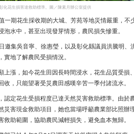
彰化花生損害達救助標準。圖／陳素月辦公室提供
正值一期花生採收期的大城、芳苑等地災情嚴重，不
浸泡水中，甚至出現發芽情形，農民損失慘重。
7日邀集吳音寧、徐惠瑩，以及彰化縣議員洪騰明、
，實地了解農民受損情況。
顯上漲，如今花生田因長時間浸水，花生品質受損
回收，只能望著受災農田感嘆辛苦一季付諸流水。
，認定花生受損程度已達天然災害救助標準。由於
然災害現金救助項目，她也當場呼籲農業部比照辦
害救助範圍，協助農民減輕損失，避免血本無歸。