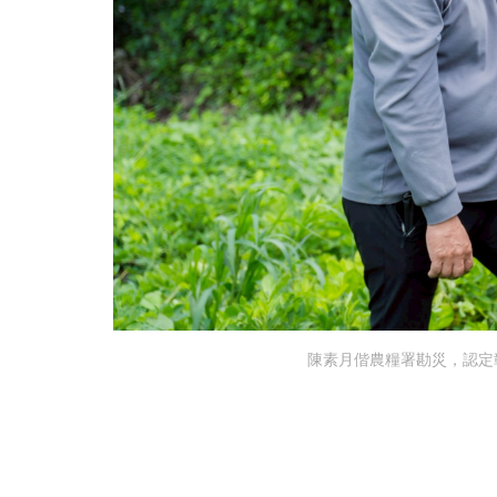
陳素月偕農糧署勘災，認定