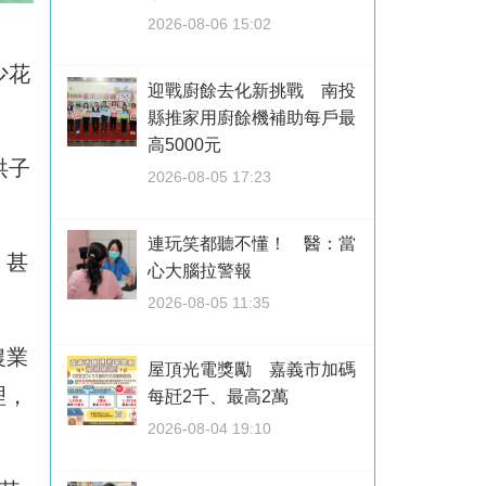
2026-08-06 15:02
少花
迎戰廚餘去化新挑戰 南投
縣推家用廚餘機補助每戶最
高5000元
洪子
2026-08-05 17:23
連玩笑都聽不懂！ 醫：當
、甚
心大腦拉警報
2026-08-05 11:35
農業
屋頂光電獎勵 嘉義市加碼
理，
每瓩2千、最高2萬
2026-08-04 19:10