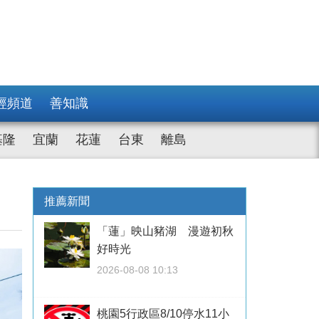
經頻道
善知識
基隆
宜蘭
花蓮
台東
離島
推薦新聞
「蓮」映山豬湖 漫遊初秋
好時光
2026-08-08 10:13
桃園5行政區8/10停水11小