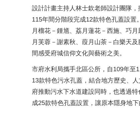
設計計畫主持人林士欽老師設計團隊，
115年間分階段完成12款特色孔蓋設
月榴花－鍾馗、荔月蓮花－西施、巧月
月芙蓉－謝素秋、葭月山茶－白樂天及
間感受府城信仰文化與藝術之美。
市府水利局攜手北區公所，自109年至
13款特色污水孔蓋，結合地方歷史、
府推動污水下水道建設同時，也透過特
成25款特色孔蓋設置，讓原本隱身地