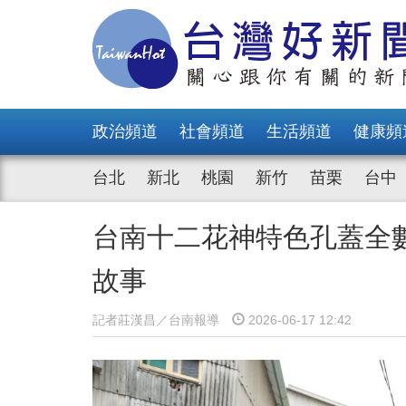
政治頻道
社會頻道
生活頻道
健康頻
台北
新北
桃園
新竹
苗栗
台中
台南十二花神特色孔蓋全
故事
記者莊漢昌／台南報導
2026-06-17 12:42