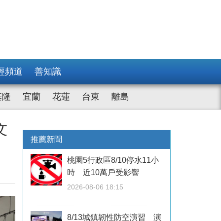
經頻道
善知識
基隆
宜蘭
花蓮
台東
離島
文
推薦新聞
桃園5行政區8/10停水11小
時 近10萬戶受影響
2026-08-06 18:15
8/13城鎮韌性防空演習 演