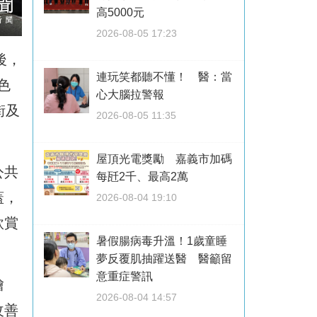
高5000元
2026-08-05 17:23
後，
連玩笑都聽不懂！ 醫：當
色
心大腦拉警報
街及
2026-08-05 11:35
屋頂光電獎勵 嘉義市加碼
公共
每瓩2千、最高2萬
蓋，
2026-08-04 19:10
欣賞
暑假腸病毒升溫！1歲童睡
夢反覆肌抽躍送醫 醫籲留
意重症警訊
繪
2026-08-04 14:57
改善