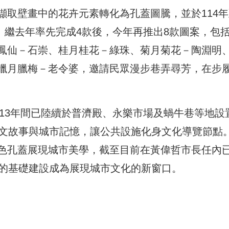
擷取壁畫中的花卉元素轉化為孔蓋圖騰，並於114年
置。繼去年率先完成4款後，今年再推出8款圖案，包
鳳仙－石崇、桂月桂花－綠珠、菊月菊花－陶淵明
臘月臘梅－老令婆，邀請民眾漫步巷弄尋芳，在步
113年間已陸續於普濟殿、永樂市場及蝸牛巷等地設
人文故事與城市記憶，讓公共設施化身文化導覽節點
色孔蓋展現城市美學，截至目前在黃偉哲市長任內
下的基礎建設成為展現城市文化的新窗口。