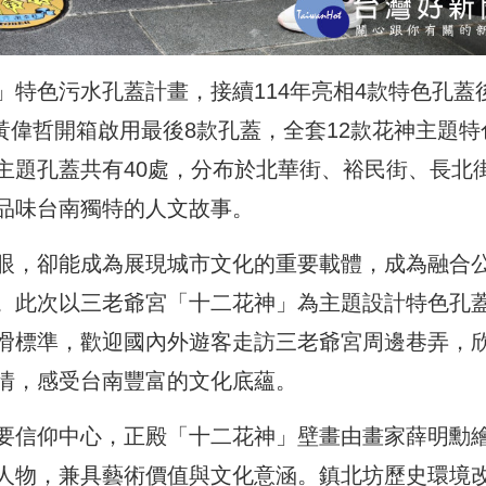
特色污水孔蓋計畫，接續114年亮相4款特色孔蓋
長黃偉哲開箱啟用最後8款孔蓋，全套12款花神主題特
主題孔蓋共有40處，分布於北華街、裕民街、長北
品味台南獨特的人文故事。
眼，卻能成為展現城市文化的重要載體，成為融合
。此次以三老爺宮「十二花神」為主題設計特色孔
滑標準，歡迎國內外遊客走訪三老爺宮周邊巷弄，
情，感受台南豐富的文化底蘊。
要信仰中心，正殿「十二花神」壁畫由畫家薛明勳
人物，兼具藝術價值與文化意涵。鎮北坊歷史環境