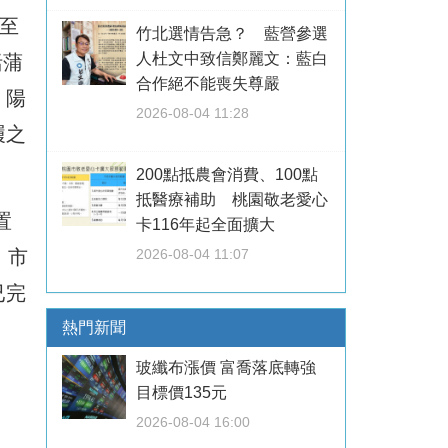
至
竹北選情告急？ 藍營參選
人杜文中致信鄭麗文：藍白
括蒲
合作絕不能喪失尊嚴
、陽
2026-08-04 11:28
履之
200點抵農會消費、100點
抵醫療補助 桃園敬老愛心
置
卡116年起全面擴大
。市
2026-08-04 11:07
已完
熱門新聞
玻纖布漲價 富喬落底轉強
目標價135元
2026-08-04 16:00