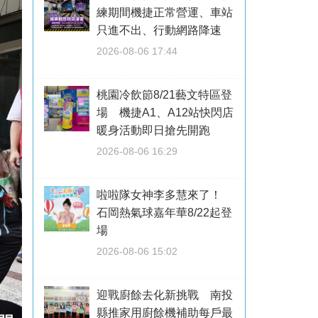
練期間機捷正常營運、車站
只進不出、行動網路降速
2026-08-06 17:44
桃園冷飲節8/21藝文特區登
場 機捷A1、A12站快閃店
暖身活動即日搶先開跑
2026-08-06 16:29
啦啦隊女神李多慧來了！
石岡熱氣球嘉年華8/22起登
場
2026-08-06 15:02
迎戰廚餘去化新挑戰 南投
縣推家用廚餘機補助每戶最