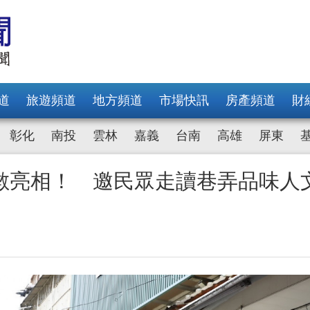
道
旅遊頻道
地方頻道
市場快訊
房產頻道
財
彰化
南投
雲林
嘉義
台南
高雄
屏東
數亮相！ 邀民眾走讀巷弄品味人