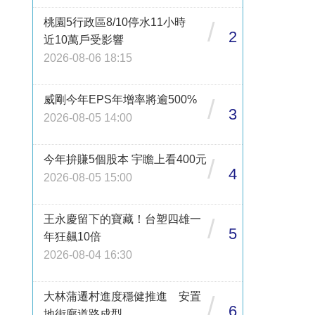
桃園5行政區8/10停水11小時
/
2
近10萬戶受影響
2026-08-06 18:15
威剛今年EPS年增率將逾500%
/
3
2026-08-05 14:00
今年拚賺5個股本 宇瞻上看400元
/
4
2026-08-05 15:00
王永慶留下的寶藏！台塑四雄一
/
5
年狂飆10倍
2026-08-04 16:30
大林蒲遷村進度穩健推進 安置
/
6
地街廓道路成型