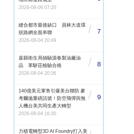
2026-08-06 07:20
縫合都市最後缺口 員林大道環
/
7
狀路網全面串聯
2026-08-04 20:49
嘉縣衛生局抽驗源春製油廠油
/
8
品 苯駢芘檢驗合格
2026-08-04 20:36
140億美元軍售引爆美台聯防 麥
/
9
考爾拋重磅訊號！防空飛彈與無
人機台美共同生產大轉型
2026-08-04 16:30
力積電轉型3D AI Foundry打入美