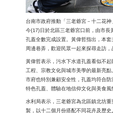
台南市政府推動「三老爺宮－十二花神」
今(17)日於北區三老爺宮口前，由市
孔蓋全數完成設置。黃偉哲指出，本套
周邊巷弄，歡迎民眾一起來探尋走訪，
黃偉哲表示，污水下水道孔蓋看似不起
工程、宗教文化與城市美學的最新亮點
市府也特別兼顧安全性，孔蓋均符合防
特色孔蓋、體驗在地信仰文化與美食風
水利局表示，三老爺宮為北區鎮北坊重
製，以十二個月份搭配不同花卉及歷史