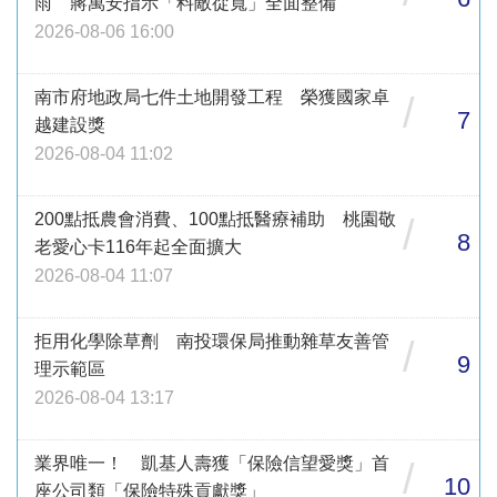
雨 蔣萬安指示「料敵從寬」全面整備
2026-08-06 16:00
南市府地政局七件土地開發工程 榮獲國家卓
/
7
越建設獎
2026-08-04 11:02
200點抵農會消費、100點抵醫療補助 桃園敬
/
8
老愛心卡116年起全面擴大
2026-08-04 11:07
拒用化學除草劑 南投環保局推動雜草友善管
/
9
理示範區
2026-08-04 13:17
業界唯一！ 凱基人壽獲「保險信望愛獎」首
/
10
座公司類「保險特殊貢獻獎」