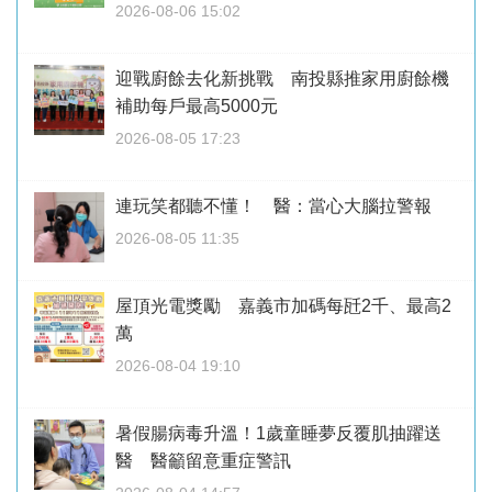
2026-08-06 15:02
迎戰廚餘去化新挑戰 南投縣推家用廚餘機
補助每戶最高5000元
2026-08-05 17:23
連玩笑都聽不懂！ 醫：當心大腦拉警報
2026-08-05 11:35
屋頂光電獎勵 嘉義市加碼每瓩2千、最高2
萬
2026-08-04 19:10
暑假腸病毒升溫！1歲童睡夢反覆肌抽躍送
醫 醫籲留意重症警訊