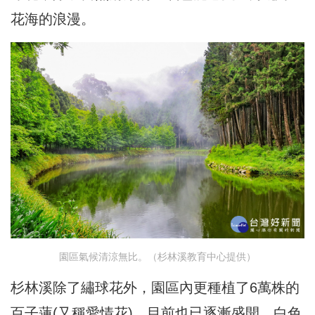
花海的浪漫。
園區氣候清涼無比。（杉林溪教育中心提供）
杉林溪除了繡球花外，園區內更種植了6萬株的
百子蓮(又稱愛情花)，目前也已逐漸盛開，白色