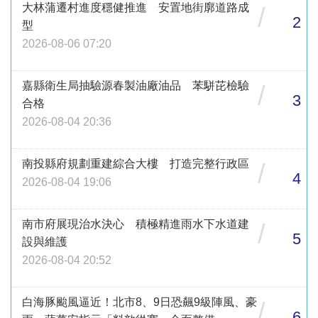
大林蒲遷村進度穩健推進 安置地街廓道路成
/
2
型
2026-08-06 07:20
嘉縣衛生局抽驗源春製油廠油品 苯駢芘檢驗
/
3
合格
2026-08-04 20:36
南投縣府規劃重建綜合大樓 打造完整行政區
/
4
2026-08-04 19:06
南市府展現治水決心 積極精進雨水下水道建
/
5
設與維護
2026-08-04 20:52
白海豚颱風逼近！北市8、9日恐飆9級陣風、豪
/
6