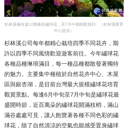
杉林溪擁有逾12萬株的繡球花，至7月中都能觀賞到。（杉林溪教育
中心提供）
杉林溪公司每年都精心栽培四季不同花卉，期
許以四季不同風情歡迎遊客前往。今年繡球花
各種品種琳琅滿目，每一種品種都散發著獨特
的魅力。主要集中種植於自然花卉中心、木屋
區與銀杏湖，是目前台灣最大規模繡球花培育
觀賞景點。每逢6月中旬至7月中旬是繡球花最
盛開時節，近百萬朵的繡球花開滿枝梢，滿山
滿谷處處可見，讓人飽覽著各種不同色彩的繡
球花，除了自然清涼的空氣也能感受置身繡球