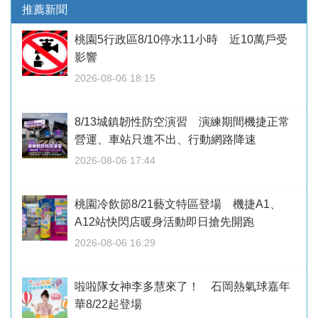
推薦新聞
桃園5行政區8/10停水11小時 近10萬戶受
影響
2026-08-06 18:15
8/13城鎮韌性防空演習 演練期間機捷正常
營運、車站只進不出、行動網路降速
2026-08-06 17:44
桃園冷飲節8/21藝文特區登場 機捷A1、
A12站快閃店暖身活動即日搶先開跑
2026-08-06 16:29
啦啦隊女神李多慧來了！ 石岡熱氣球嘉年
華8/22起登場