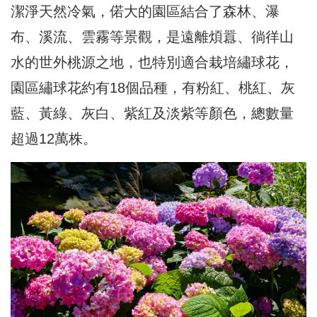
潔淨天然冷氣，偌大的園區結合了森林、瀑
布、溪流、雲霧等景觀，是遠離煩囂、徜徉山
水的世外桃源之地，也特別適合栽培繡球花，
園區繡球花約有18個品種，有粉紅、桃紅、灰
藍、黃綠、灰白、紫紅及淡紫等顏色，總數量
超過12萬株。