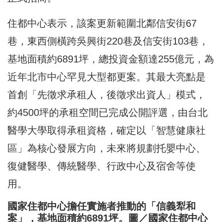
住都中心表示，該案更新範圍北鄰信安街67
巷，東西側橫跨吳興街220巷及信安街103巷，
基地面積約6891坪，總投資金額達255億元，為
近年北市中心罕見大型都更案。其最大亮點是
首創「先徵求承租人，後徵求出資人」模式，
約4500坪的承租空間已完成公開評選，由台北
醫學大學取得承租資格，確定以「智慧健康社
區」為核心發展方向，未來將規劃托嬰中心、
復健醫學、傳統醫學、行政中心及宿舍等使
用。
國家住都中心擔任實施者推動的「信義犁和
案」，基地面積約6891坪。圖／國家住都中心