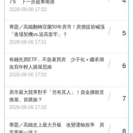
4
7％ 下一步超車南港
2026-08-06 17:32
專題／高鐵翻轉宜蘭50年房市！房價提前喊漲
/
5
「進場契機vs.追高套牢」？
2026-08-06 17:31
有錢先買ETF、不急著買房 少子化＋繼承潮
/
6
改寫年輕人購屋思維
2026-08-06 17:32
房市最大競爭對手「另有其人」！資金擴散至
/
7
換屋、首購族？
2026-08-06 17:32
專題／高鐵史上最大升級 改變運輸效率 房
/
8
市再衝一波？