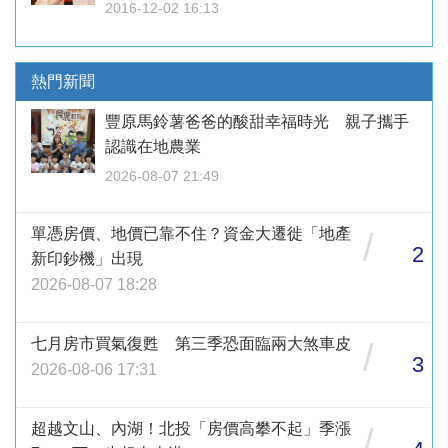
2016-12-02 16:13
熱門新聞
豐原馬鈴薯爸爸的酸甜幸福時光 親子攜手
認識在地農業
2026-08-07 21:49
單憑房價、地價已靠不住？資金大遷徙「地產
/
2
新印鈔機」出現
2026-08-07 18:28
七月房市買氣復甦 第三季恐面臨兩大煞車皮
/
3
2026-08-06 17:31
超越文山、內湖！北投「房價高攀不起」季漲
/