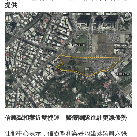
提供
信義犁和案近雙捷運 醫療團隊進駐更添優勢
住都中心表示，信義犁和案基地坐落吳興六張