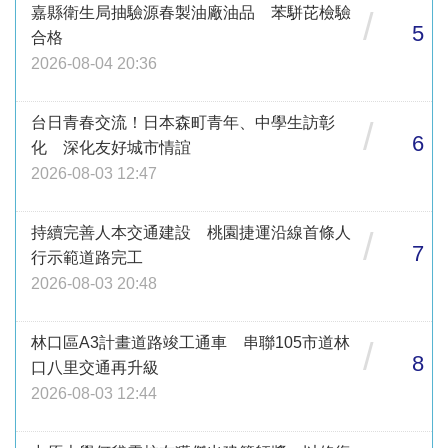
嘉縣衛生局抽驗源春製油廠油品 苯駢芘檢驗
/
5
合格
2026-08-04 20:36
台日青春交流！日本森町青年、中學生訪彰
/
6
化 深化友好城市情誼
2026-08-03 12:47
持續完善人本交通建設 桃園捷運沿線首條人
/
7
行示範道路完工
2026-08-03 20:48
林口區A3計畫道路竣工通車 串聯105市道林
/
8
口八里交通再升級
2026-08-03 12:44