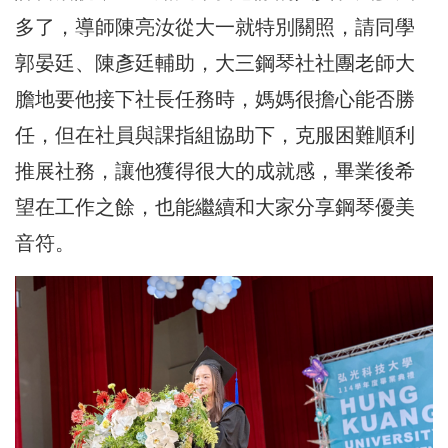
多了，導師陳亮汝從大一就特別關照，請同學
郭晏廷、陳彥廷輔助，大三鋼琴社社團老師大
膽地要他接下社長任務時，媽媽很擔心能否勝
任，但在社員與課指組協助下，克服困難順利
推展社務，讓他獲得很大的成就感，畢業後希
望在工作之餘，也能繼續和大家分享鋼琴優美
音符。