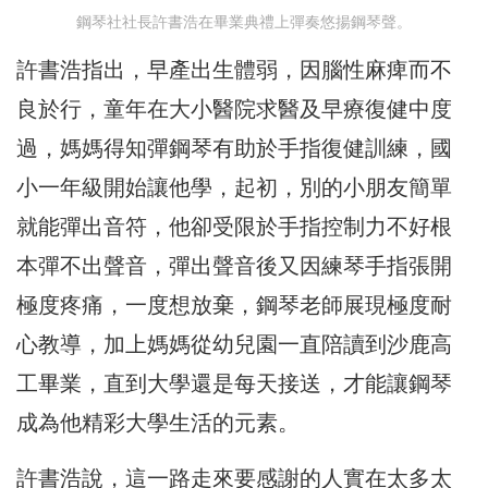
鋼琴社社長許書浩在畢業典禮上彈奏悠揚鋼琴聲。
許書浩指出，早產出生體弱，因腦性麻痺而不
良於行，童年在大小醫院求醫及早療復健中度
過，媽媽得知彈鋼琴有助於手指復健訓練，國
小一年級開始讓他學，起初，別的小朋友簡單
就能彈出音符，他卻受限於手指控制力不好根
本彈不出聲音，彈出聲音後又因練琴手指張開
極度疼痛，一度想放棄，鋼琴老師展現極度耐
心教導，加上媽媽從幼兒園一直陪讀到沙鹿高
工畢業，直到大學還是每天接送，才能讓鋼琴
成為他精彩大學生活的元素。
許書浩說，這一路走來要感謝的人實在太多太