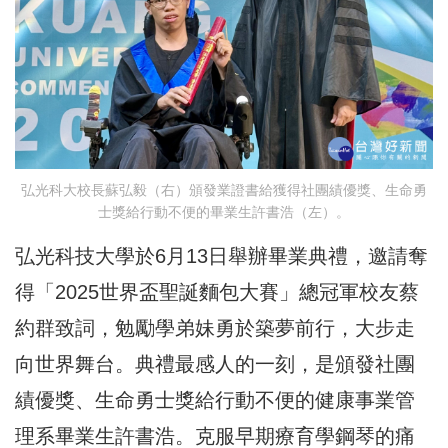
弘光科大校長蘇弘毅（右）頒發業證書給獲得社團績優獎、生命勇
士獎給行動不便的畢業生許書浩（左）。
弘光科技大學於6月13日舉辦畢業典禮，邀請奪
得「2025世界盃聖誕麵包大賽」總冠軍校友蔡
約群致詞，勉勵學弟妹勇於築夢前行，大步走
向世界舞台。典禮最感人的一刻，是頒發社團
績優獎、生命勇士獎給行動不便的健康事業管
理系畢業生許書浩。克服早期療育學鋼琴的痛