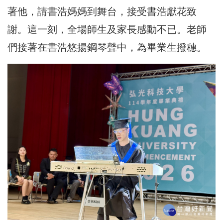
著他，請書浩媽媽到舞台，接受書浩獻花致
謝。這一刻，全場師生及家長感動不已。老師
們接著在書浩悠揚鋼琴聲中，為畢業生撥穗。