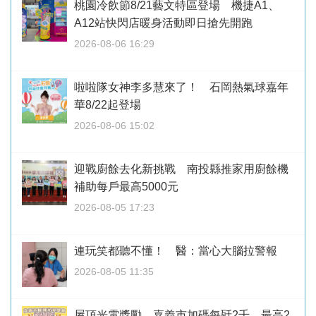
桃園冷飲節8/21藝文特區登場 機捷A1、
A12站快閃店暖身活動即日搶先開跑
2026-08-06 16:29
啦啦隊女神李多慧來了！ 石岡熱氣球嘉年
華8/22起登場
2026-08-06 15:02
迎戰廚餘去化新挑戰 南投縣推家用廚餘機
補助每戶最高5000元
2026-08-05 17:23
連玩笑都聽不懂！ 醫：當心大腦拉警報
2026-08-05 11:35
屋頂光電獎勵 嘉義市加碼每瓩2千、最高2