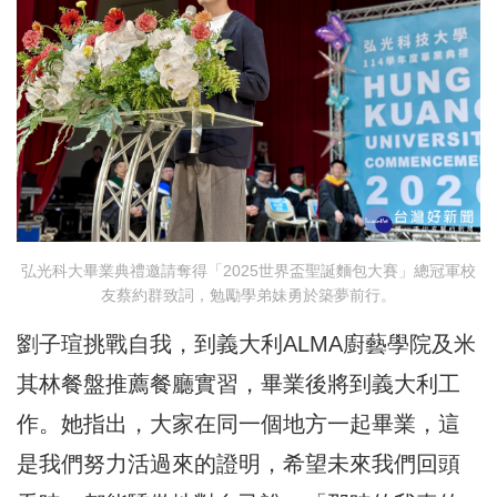
弘光科大畢業典禮邀請奪得「2025世界盃聖誕麵包大賽」總冠軍校
友蔡約群致詞，勉勵學弟妹勇於築夢前行。
劉子瑄挑戰自我，到義大利ALMA廚藝學院及米
其林餐盤推薦餐廳實習，畢業後將到義大利工
作。她指出，大家在同一個地方一起畢業，這
是我們努力活過來的證明，希望未來我們回頭