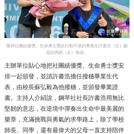
獲得社團績優獎、生命勇士獎給行動不便的畢業生許書浩（右）獻
花給媽媽（左）致謝。
主辦單位貼心地把社團績優獎、生命勇士獎安
排一起頒發，並請許書浩擔任撥穗畢業生代
表，由校長蘇弘毅為他撥穗，並頒發畢業證
書。主持人介紹說，鋼琴社社長許書浩用無比
堅韌的意志，在逆境中彈奏出生命中最美麗的
樂章，充滿挑戰與勇氣的求學路上，除了學校
師長、同學，還有最偉大的父母一直支持陪伴