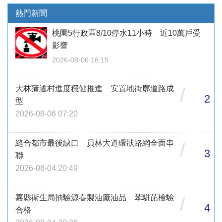
熱門新聞
桃園5行政區8/10停水11小時 近10萬戶受
影響
2026-08-06 18:15
大林蒲遷村進度穩健推進 安置地街廓道路成
/
2
型
2026-08-06 07:20
縫合都市最後缺口 員林大道環狀路網全面串
/
3
聯
2026-08-04 20:49
嘉縣衛生局抽驗源春製油廠油品 苯駢芘檢驗
/
4
合格