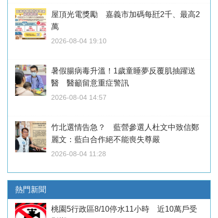
屋頂光電獎勵 嘉義市加碼每瓩2千、最高2
萬
2026-08-04 19:10
暑假腸病毒升溫！1歲童睡夢反覆肌抽躍送
醫 醫籲留意重症警訊
2026-08-04 14:57
竹北選情告急？ 藍營參選人杜文中致信鄭
麗文：藍白合作絕不能喪失尊嚴
2026-08-04 11:28
熱門新聞
桃園5行政區8/10停水11小時 近10萬戶受