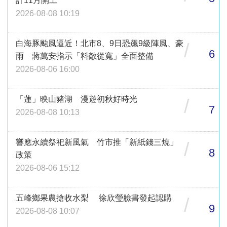
計11月開工
2026-08-08 10:19
白海豚颱風逼近！北市8、9日恐飆9級陣風、豪
/
6
雨 蔣萬安指示「料敵從寬」全面整備
2026-08-06 16:00
「蓮」映山豬湖 漫遊初秋好時光
/
7
2026-08-08 10:13
響應永續祭祀新風氣 竹市推「新紙錢三燒」
/
8
政策
2026-08-06 15:12
五峰鄉果農搶收水梨 徐欣瑩臉書發起認購
/
9
2026-08-08 10:07