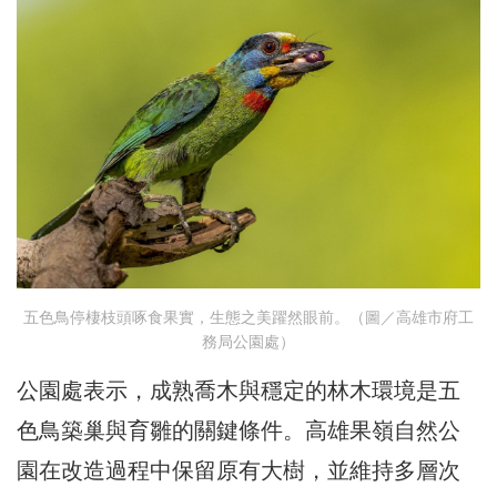
五色鳥停棲枝頭啄食果實，生態之美躍然眼前。（圖／高雄市府工
務局公園處）
公園處表示，成熟喬木與穩定的林木環境是五
色鳥築巢與育雛的關鍵條件。高雄果嶺自然公
園在改造過程中保留原有大樹，並維持多層次