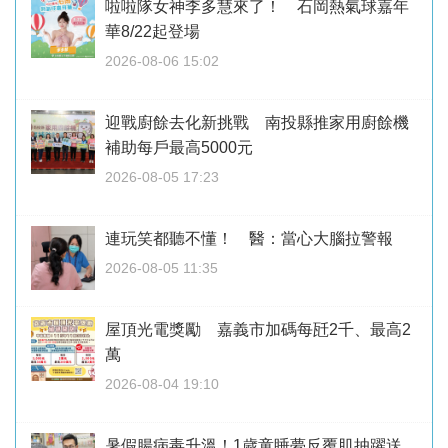
啦啦隊女神李多慧來了！ 石岡熱氣球嘉年
華8/22起登場
2026-08-06 15:02
迎戰廚餘去化新挑戰 南投縣推家用廚餘機
補助每戶最高5000元
2026-08-05 17:23
連玩笑都聽不懂！ 醫：當心大腦拉警報
2026-08-05 11:35
屋頂光電獎勵 嘉義市加碼每瓩2千、最高2
萬
2026-08-04 19:10
暑假腸病毒升溫！1歲童睡夢反覆肌抽躍送