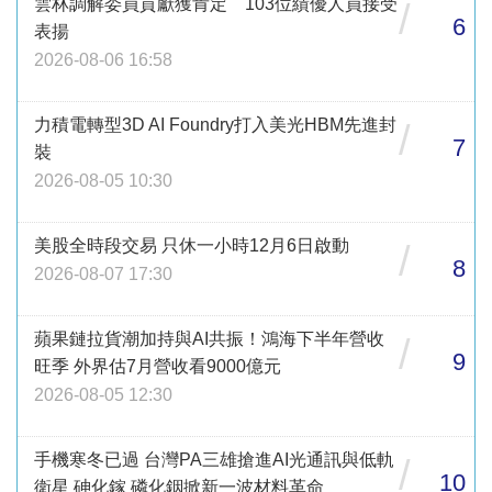
雲林調解委員貢獻獲肯定 103位績優人員接受
/
6
表揚
2026-08-06 16:58
力積電轉型3D AI Foundry打入美光HBM先進封
/
7
裝
2026-08-05 10:30
美股全時段交易 只休一小時12月6日啟動
/
8
2026-08-07 17:30
蘋果鏈拉貨潮加持與AI共振！鴻海下半年營收
/
9
旺季 外界估7月營收看9000億元
2026-08-05 12:30
手機寒冬已過 台灣PA三雄搶進AI光通訊與低軌
/
10
衛星 砷化鎵 磷化銦掀新一波材料革命