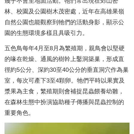
幾乎不會至地面活動。牠們常出現在郊山密
林、校園及公園樹木茂密處，近年在高雄果嶺
自然公園也能觀察到牠們的活動身影，顯示公
園的生態環境多樣且具吸引力。
五色鳥每年4月至8月為繁殖期，親鳥會以堅硬
的喙在乾燥、通風的樹幹上鑿洞築巢，形成直
徑約5公分、深約30至40公分的垂直洞穴作為巢
室，每次可產下3至4顆卵。牠們平時以果實及
漿果為主食，繁殖期則會補捉昆蟲餵養幼雛，
在森林生態中扮演協助種子傳播與昆蟲控制的
重要角色。