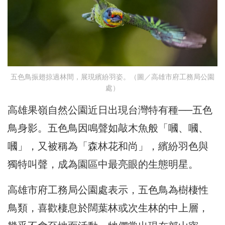
五色鳥振翅掠過林間，展現繽紛羽姿。（圖／高雄市府工務局公園
處）
高雄果嶺自然公園近日出現台灣特有種──五色
鳥身影。五色鳥因鳴聲如敲木魚般「嘓、嘓、
嘓」，又被稱為「森林花和尚」，繽紛羽色與
獨特叫聲，成為園區中最亮眼的生態明星。
高雄市府工務局公園處表示，五色鳥為樹棲性
鳥類，喜歡棲息於闊葉林或次生林的中上層，