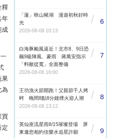
詮釋
「蓮」映山豬湖 漫遊初秋好時
/
具年
6
光
能成
2026-08-08 10:13
白海豚颱風逼近！北市8、9日恐
/
7
獨一
飆9級陣風、豪雨 蔣萬安指示
「料敵從寬」全面整備
式
2026-08-06 16:00
蔬果
化為
王功漁火節開跑！父親節千人烤
/
8
蚵 晚間8點8分鐘煙火迎人潮
2026-08-08 13:12
採買
英仙座流星雨8/15璀璨登場 屏
/
新定
9
東邀您相約佳樂水追星許願