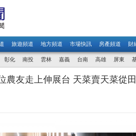
道
旅遊頻道
地方頻道
市場快訊
房產頻道
財
彰化
南投
雲林
嘉義
台南
高雄
屏東
4位農友走上伸展台 天菜賣天菜從