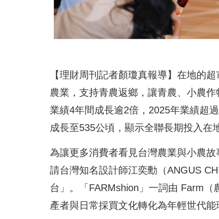
【理財周刊記者顏瓊真報導】在地的超
農業，支持青農返鄉，讓青農、小農作
業績4
年間成長逾2倍，2025年業績超過
成長至535公頃，顯示全聯長期投入在
為讓更多消費者看見台灣農業與小農故事，全
請台灣知名設計師江奕勳（ANGUS CHI
台」。「FARMshion」一詞由 Farm
產者與日常採買文化轉化為年輕世代能