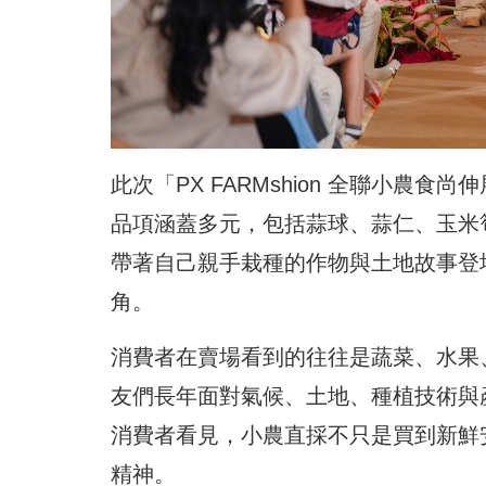
此次「PX FARMshion 全聯小農
品項涵蓋多元，包括蒜球、蒜仁、玉米
帶著自己親手栽種的作物與土地故事登
角。
消費者在賣場看到的往往是蔬菜、水果
友們長年面對氣候、土地、種植技術與
消費者看見，小農直採不只是買到新鮮
精神。