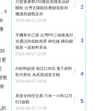
川普重拳祭232條款加徵多晶矽
/
2
關稅 台灣太陽能供應鏈迎新局：
，4
機遇與挑戰並存
6
2026-08-07 12:00
專
手機寒冬已過 台灣PA三雄搶進AI
/
3
光通訊與低軌衛星 砷化鎵 磷化銦
掀新一波材料革命
35
2026-08-07 11:00
有更
需
AI材料缺貨 南亞(1303) 電子材料
/
4
取代塑化 為長期成長主軸
銷售
2026-08-07 14:00
有
美股全時段交易 只休一小時12月
/
5
6日啟動
凡的
2026-08-07 17:30