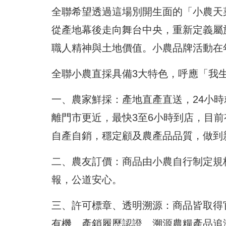
全聯希望透過這場別開生面的「小農天
從產地幕後走向舞台中央，重新定義屬
職人精神與土地價值。小農品牌活動在
全聯小農直採具備3大特色，呼應「我
一、農家鮮採：產地直產直送，24小時
離門市更近，最快3至6小時到店，目前
自產自銷，穩定顧及農產品品質，做到
二、農友訂價：商品由小農自行制定規
報，公道安心。
三、許可標章、透明溯源：商品皆取得
有機、產銷履歷認證、溯源農糧產品追