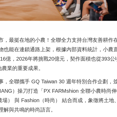
市，最挺在地的小農！全聯全力支持台灣友善耕作
物也能在連鎖通路上架，根據內部資料統計，小農
16億，2026年將挑戰20億元，契作面積也從393公
地農業的重要成果。
聯攜手 GQ Taiwan 30 週年特別合作企劃，
ANG）操刀打造「PX FARMshion 全聯小農時尚
（農場） 與 Fashion（時尚） 結合而成，象徵將土地
理解與共鳴的時尚語言。