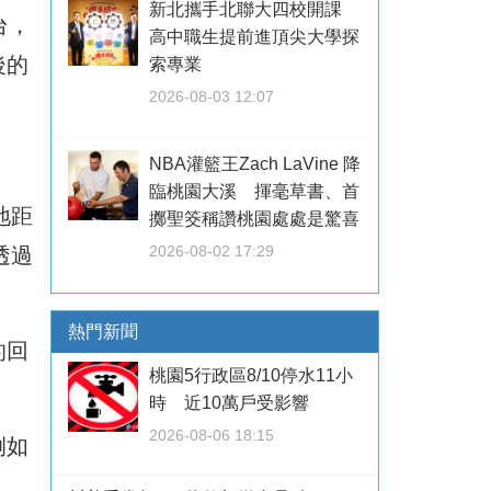
新北攜手北聯大四校開課
台，
高中職生提前進頂尖大學探
後的
索專業
2026-08-03 12:07
NBA灌籃王Zach LaVine 降
臨桃園大溪 揮毫草書、首
地距
擲聖筊稱讚桃園處處是驚喜
2026-08-02 17:29
透過
熱門新聞
的回
桃園5行政區8/10停水11小
時 近10萬戶受影響
2026-08-06 18:15
例如