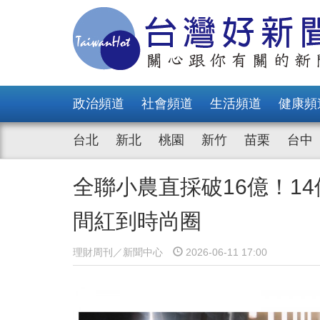
政治頻道
社會頻道
生活頻道
健康頻
台北
新北
桃園
新竹
苗栗
台中
全聯小農直採破16億！1
間紅到時尚圈
理財周刊／新聞中心
2026-06-11 17:00