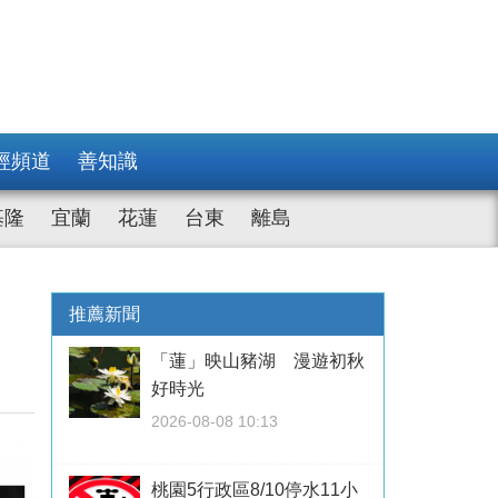
經頻道
善知識
基隆
宜蘭
花蓮
台東
離島
田
推薦新聞
「蓮」映山豬湖 漫遊初秋
好時光
2026-08-08 10:13
桃園5行政區8/10停水11小