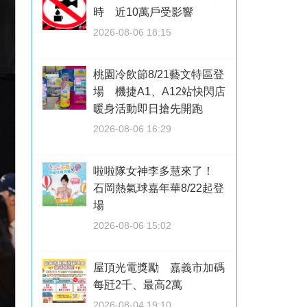
時 近10萬戶受影響
2026-08-06 18:15
桃園冷飲節8/21藝文特區登
場 機捷A1、A12站快閃店
暖身活動即日搶先開跑
2026-08-06 16:29
啦啦隊女神李多慧來了！
石岡熱氣球嘉年華8/22起登
場
2026-08-06 15:02
屋頂光電獎勵 嘉義市加碼
每瓩2千、最高2萬
2026-08-04 19:10