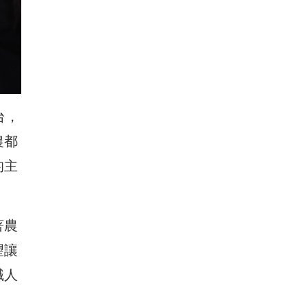
台，
農都
的主
著農
望讓
職人