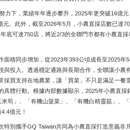
努力下，業績年年逐步攀升，2025年更突破16億元
億元。此外，截至2026年5月，小農直採店數已達70
6年年底可達750店，將近2/3的全聯門市都有小農直採
積同步增加，從2023年393公頃成長至2025年5
視與投入。透過穩定通路與長期合作，全聯讓小農
常採買支持在地農業，讓「買菜」不只是滿足一餐
具體行動。根據內部數據顯示，2025年小農直採
殼玉米筍」、「有機山菠菜」、「有機白精靈菇」、「
4.4億元！
別攜手GQ Taiwan
共同為小農直採打造意義非