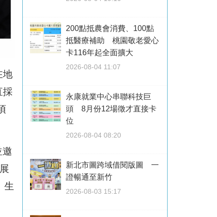
200點抵農會消費、100點
抵醫療補助 桃園敬老愛心
卡116年起全面擴大
2026-08-04 11:07
在地
直採
永康就業中心串聯科技巨
頃
頭 8月份12場徵才直接卡
位
2026-08-04 08:20
並邀
新北市圖跨域借閱版圖 一
伸展
證暢通至新竹
、生
2026-08-03 15:17