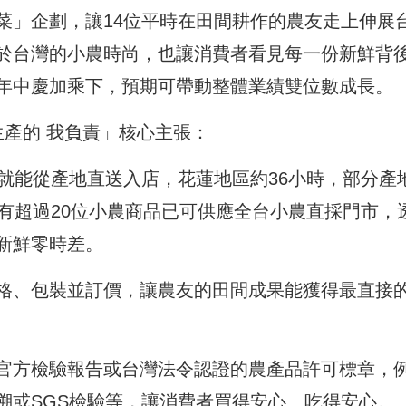
菜」企劃，讓14位平時在田間耕作的農友走上伸展
於台灣的小農時尚，也讓消費者看見每一份新鮮背
年中慶加乘下，預期可帶動整體業績雙位數成長。
生產的 我負責」核心主張：
就能從產地直送入店，花蓮地區約36小時，部分產
有超過20位小農商品已可供應全台小農直採門市，
新鮮零時差。
格、包裝並訂價，讓農友的田間成果能獲得最直接
官方檢驗報告或台灣法令認證的農產品許可標章，
溯或SGS檢驗等，讓消費者買得安心、吃得安心。