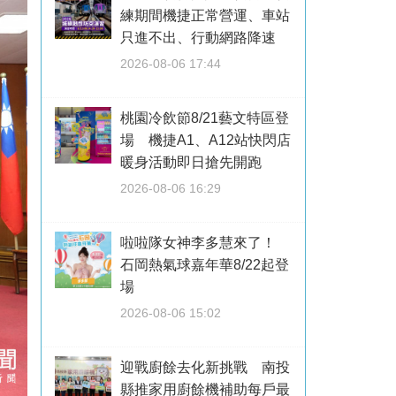
練期間機捷正常營運、車站
只進不出、行動網路降速
2026-08-06 17:44
桃園冷飲節8/21藝文特區登
場 機捷A1、A12站快閃店
暖身活動即日搶先開跑
2026-08-06 16:29
啦啦隊女神李多慧來了！
石岡熱氣球嘉年華8/22起登
場
2026-08-06 15:02
迎戰廚餘去化新挑戰 南投
縣推家用廚餘機補助每戶最