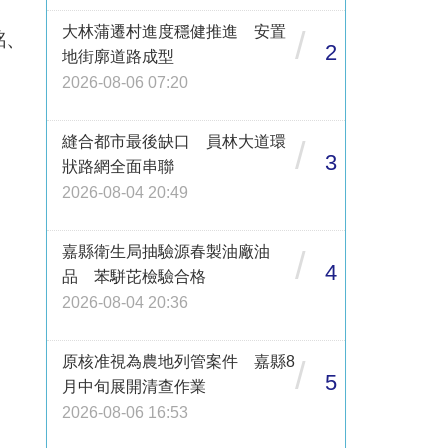
大林蒲遷村進度穩健推進 安置
/
銘、
2
地街廓道路成型
2026-08-06 07:20
縫合都市最後缺口 員林大道環
/
3
狀路網全面串聯
2026-08-04 20:49
嘉縣衛生局抽驗源春製油廠油
/
4
品 苯駢芘檢驗合格
2026-08-04 20:36
原核准視為農地列管案件 嘉縣8
/
5
月中旬展開清查作業
2026-08-06 16:53