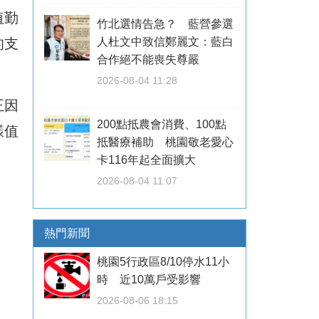
值勤
竹北選情告急？ 藍營參選
的支
人杜文中致信鄭麗文：藍白
合作絕不能喪失尊嚴
2026-08-04 11:28
正因
200點抵農會消費、100點
樣值
抵醫療補助 桃園敬老愛心
卡116年起全面擴大
2026-08-04 11:07
熱門新聞
桃園5行政區8/10停水11小
時 近10萬戶受影響
2026-08-06 18:15