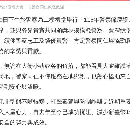
察節慶祝大會 向警察同仁致敬致謝
10日下午於警察局二樓禮堂舉行「115年警察節慶祝
席，並與各界貴賓共同頒獎表揚模範警察、資深績
、績優警察志工及績優員警，肯定警察同仁與協勤
務的辛勞與貢獻。
，無論在大街小巷或各個角落，都能看見大家維護
勝地，警察同仁不僅服務在地鄉親，也熱心協助來
受到安心與溫暖。
犯罪型態不斷轉變，打擊毒駕與防制詐騙是近期重
入大量心力，自去年至今已成功攔阻、減少新臺幣1
安全的努力與成效。