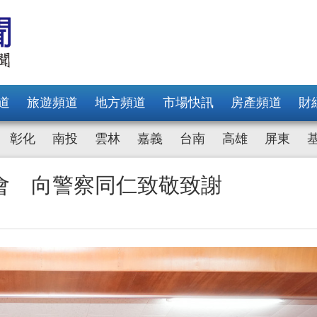
道
旅遊頻道
地方頻道
市場快訊
房產頻道
財
彰化
南投
雲林
嘉義
台南
高雄
屏東
會 向警察同仁致敬致謝