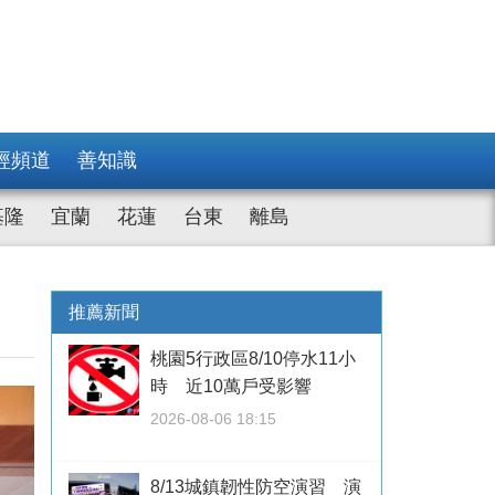
經頻道
善知識
基隆
宜蘭
花蓮
台東
離島
推薦新聞
桃園5行政區8/10停水11小
時 近10萬戶受影響
2026-08-06 18:15
8/13城鎮韌性防空演習 演