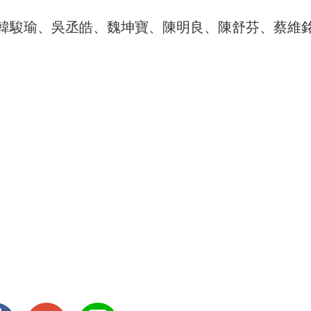
韓駿瑜、吳丞皓、魏坤寶、陳明良、陳舒芬、蔡維