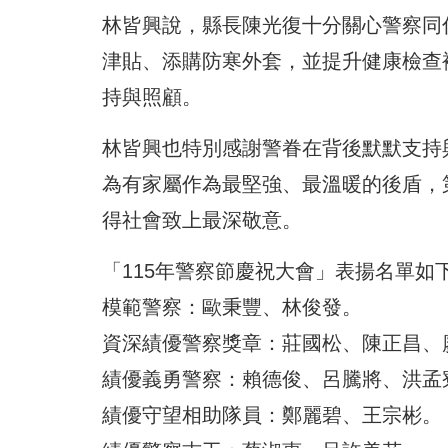
林皆興說，縣長陳光復十分關心警察同
津貼、添購防寒外套，並提升健康檢查
持與照顧。
林皆興也特別感謝警眷在背後默默支持
為有家屬作為最堅強、最溫暖的後盾，
得社會致上最深敬意。
「115年警察節慶祝大會」表揚名單如
模範警察：歐秉豐、林俊發。
資深績優警察獎章：莊國松、陳正昌、
績優義勇警察：賴德俊、呂騰將、洪孟
績優守望相助隊員：鄭麗碧、王宗彬。