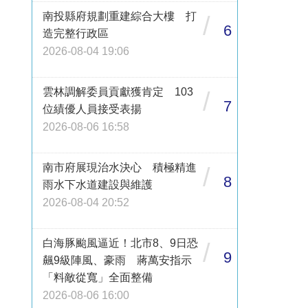
南投縣府規劃重建綜合大樓 打
/
6
造完整行政區
2026-08-04 19:06
雲林調解委員貢獻獲肯定 103
/
7
位績優人員接受表揚
2026-08-06 16:58
南市府展現治水決心 積極精進
/
8
雨水下水道建設與維護
2026-08-04 20:52
白海豚颱風逼近！北市8、9日恐
/
9
飆9級陣風、豪雨 蔣萬安指示
「料敵從寬」全面整備
2026-08-06 16:00