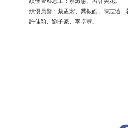
績優警察志工：蔡淑惠、呂許美花。
績優員警：蔡孟宏、喬振皓、陳志遠、
許佳穎、劉子豪、李卓豐。