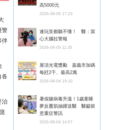
高5000元
2026-08-05 17:23
大
優警
連玩笑都聽不懂！ 醫：當
心大腦拉警報
夥伴
2026-08-05 11:35
治
屋頂光電獎勵 嘉義市加碼
每瓩2千、最高2萬
自各
2026-08-04 19:10
暑假腸病毒升溫！1歲童睡
要治
夢反覆肌抽躍送醫 醫籲留
億
意重症警訊
2026-08-04 14:57