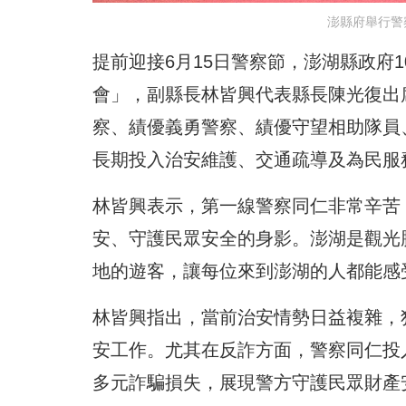
澎縣府舉行警
提前迎接6月15日警察節，澎湖縣政府
會」，副縣長林皆興代表縣長陳光復出
察、績優義勇警察、績優守望相助隊員
長期投入治安維護、交通疏導及為民服
林皆興表示，第一線警察同仁非常辛苦
安、守護民眾安全的身影。澎湖是觀光
地的遊客，讓每位來到澎湖的人都能感
林皆興指出，當前治安情勢日益複雜，
安工作。尤其在反詐方面，警察同仁投
多元詐騙損失，展現警方守護民眾財產