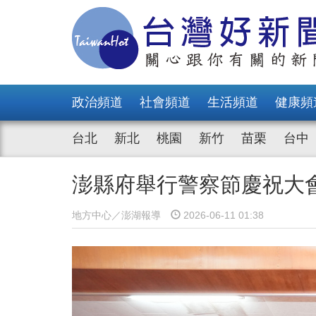
政治頻道
社會頻道
生活頻道
健康頻
台北
新北
桃園
新竹
苗栗
台中
澎縣府舉行警察節慶祝大
地方中心／澎湖報導
2026-06-11 01:38