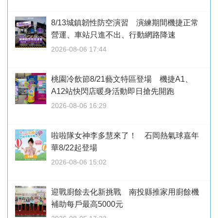
8/13城鎮韌性防空演習 演練期間機捷正常
營運、車站只進不出、行動網路降速
2026-08-06 17:44
桃園冷飲節8/21藝文特區登場 機捷A1、
A12站快閃店暖身活動即日搶先開跑
2026-08-06 16:29
啦啦隊女神李多慧來了！ 石岡熱氣球嘉年
華8/22起登場
2026-08-06 15:02
迎戰廚餘去化新挑戰 南投縣推家用廚餘機
補助每戶最高5000元