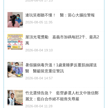
2026-08-05 17:23
連玩笑都聽不懂！ 醫：當心大腦拉警報
2026-08-05 11:35
屋頂光電獎勵 嘉義市加碼每瓩2千、最高2
萬
2026-08-04 19:10
暑假腸病毒升溫！1歲童睡夢反覆肌抽躍送
醫 醫籲留意重症警訊
2026-08-04 14:57
竹北選情告急？ 藍營參選人杜文中致信鄭
麗文：藍白合作絕不能喪失尊嚴
2026-08-04 11:28