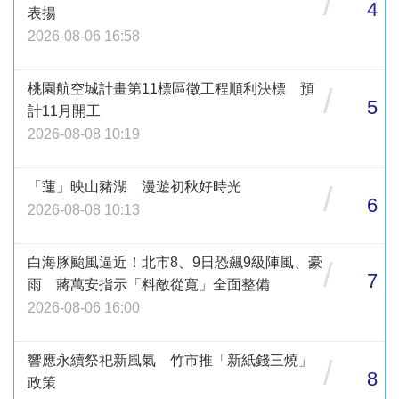
/
4
表揚
2026-08-06 16:58
桃園航空城計畫第11標區徵工程順利決標 預
/
5
計11月開工
2026-08-08 10:19
「蓮」映山豬湖 漫遊初秋好時光
/
6
2026-08-08 10:13
白海豚颱風逼近！北市8、9日恐飆9級陣風、豪
/
7
雨 蔣萬安指示「料敵從寬」全面整備
2026-08-06 16:00
響應永續祭祀新風氣 竹市推「新紙錢三燒」
/
8
政策