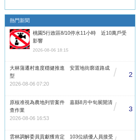
熱門新聞
桃園5行政區8/10停水11小時 近10萬戶受
影響
2026-08-06 18:15
大林蒲遷村進度穩健推進 安置地街廓道路成
/
2
型
2026-08-06 07:20
原核准視為農地列管案件 嘉縣8月中旬展開清
/
3
查作業
2026-08-06 16:53
雲林調解委員貢獻獲肯定 103位績優人員接受