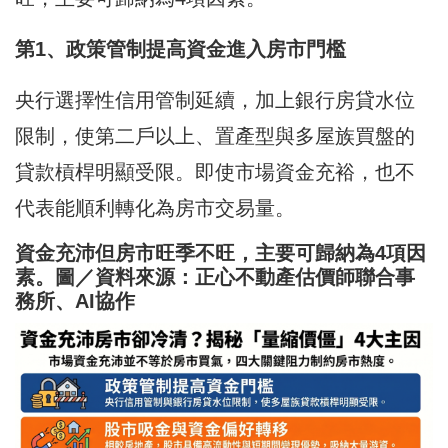
第1、政策管制提高資金進入房市門檻
央行選擇性信用管制延續，加上銀行房貸水位
限制，使第二戶以上、置產型與多屋族買盤的
貸款槓桿明顯受限。即使市場資金充裕，也不
代表能順利轉化為房市交易量。
資金充沛但房市旺季不旺，主要可歸納為4項因
素。圖／資料來源：正心不動產估價師聯合事
務所、AI協作