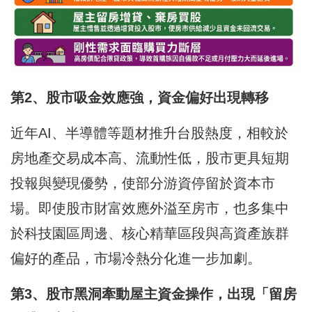
第2、股市吸金效應強，資金偏好出現轉移
近年AI、半導體等題材推升台股熱度，相較於
房地產交易成本高、流動性低，股市更具短期
投報與變現優勢，使部分游資停留於資本市
場。即使股市財富效應外溢至房市，也多集中
於科技園區周邊、核心精華區段與高資產族群
偏好的產品，市場冷熱分化進一步加劇。
第3、股市黑洞牽動屋主資金操作，出現「留房