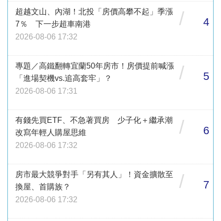
超越文山、內湖！北投「房價高攀不起」季漲
/
4
7％ 下一步超車南港
2026-08-06 17:32
專題／高鐵翻轉宜蘭50年房市！房價提前喊漲
/
5
「進場契機vs.追高套牢」？
2026-08-06 17:31
有錢先買ETF、不急著買房 少子化＋繼承潮
/
6
改寫年輕人購屋思維
2026-08-06 17:32
房市最大競爭對手「另有其人」！資金擴散至
/
7
換屋、首購族？
2026-08-06 17:32