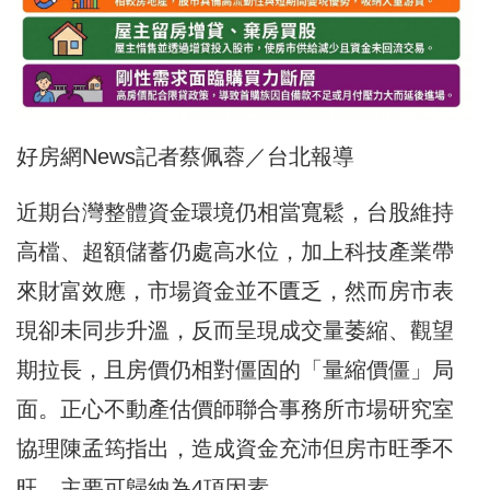
好房網News記者蔡佩蓉／台北報導
近期台灣整體資金環境仍相當寬鬆，台股維持
高檔、超額儲蓄仍處高水位，加上科技產業帶
來財富效應，市場資金並不匱乏，然而房市表
現卻未同步升溫，反而呈現成交量萎縮、觀望
期拉長，且房價仍相對僵固的「量縮價僵」局
面。正心不動產估價師聯合事務所市場研究室
協理陳孟筠指出，造成資金充沛但房市旺季不
旺，主要可歸納為4項因素。