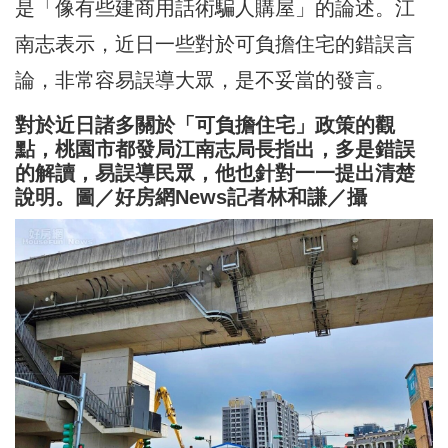
是「像有些建商用話術騙人購屋」的論述。江
南志表示，近日一些對於可負擔住宅的錯誤言
論，非常容易誤導大眾，是不妥當的發言。
對於近日諸多關於「可負擔住宅」政策的觀
點，桃園市都發局江南志局長指出，多是錯誤
的解讀，易誤導民眾，他也針對一一提出清楚
說明。圖／好房網News記者林和謙／攝