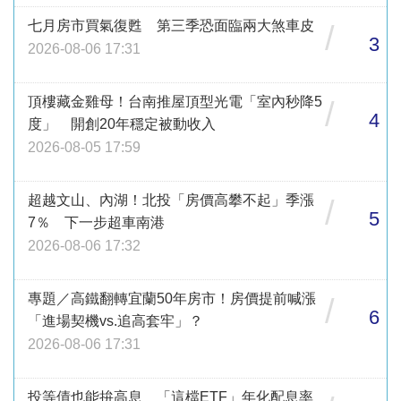
七月房市買氣復甦 第三季恐面臨兩大煞車皮
/
3
2026-08-06 17:31
頂樓藏金雞母！台南推屋頂型光電「室內秒降5
/
4
度」 開創20年穩定被動收入
2026-08-05 17:59
超越文山、內湖！北投「房價高攀不起」季漲
/
5
7％ 下一步超車南港
2026-08-06 17:32
專題／高鐵翻轉宜蘭50年房市！房價提前喊漲
/
6
「進場契機vs.追高套牢」？
2026-08-06 17:31
投等債也能拚高息 「這檔ETF」年化配息率