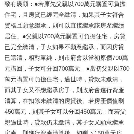
致有幾類：●若原先父親以700萬元購置可負擔
住宅，且房貸已經完全繳清，如果其子女符合
資格且願意繼承，則可以直接繼承該房產繼續
居住。●父親以700萬元購置可負擔住宅，房貸
已完全繳清，子女如果不願意繼承，而因房貸
已還清，相對單純，則市府會以當初原價700萬
元購回，子女可分回700萬元。●當初父親以700
萬元購置可負擔住宅，過世時，貸款未繳清，
而其子女又不想繼承房子，則政府會進行資產
清算，在扣除未繳清的房貸後、若房產價值剩
450萬元，則其子女可以分回450萬元；而若父
親過世時，貸款仍未繳清，其子女又願意繼承
房產，則進行資產清算後、如剩下150萬元房