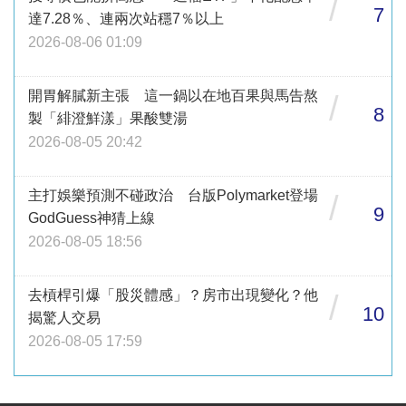
/
7
達7.28％、連兩次站穩7％以上
2026-08-06 01:09
開胃解膩新主張 這一鍋以在地百果與馬告熬
/
8
製「緋澄鮮漾」果酸雙湯
2026-08-05 20:42
主打娛樂預測不碰政治 台版Polymarket登場
/
9
GodGuess神猜上線
2026-08-05 18:56
去槓桿引爆「股災體感」？房市出現變化？他
/
10
揭驚人交易
2026-08-05 17:59