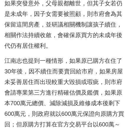
如果突發意外，父母親都離世，但其子女若仍
是未成年，因子女需要被照顧，則市府會為其
保留這間房產，並研議相關機制讓孩子續住，
相關作法持續收斂，會確保原買方的未成年後
代仍有居住權利。
江南志也提到一種情形，如果原已購方在住了
30年後，因不續住而要賣回給市府，如果房屋
未妥善居住而出現較重大毀損或瑕疵，則市府
會請專業第三方進行精確估價及鑑價，如果原
本700萬元總價、減除減損及維修成本後剩下
600萬元，則政府就以600萬元保證向原購方買
回；但原購方打算在官方交易平台以600萬～