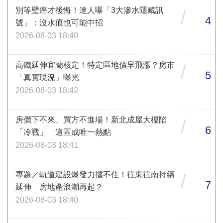
別等壁癌才後悔！達人曝「3大滲水隱藏訊
/
4
號」：沒水痕也可能中招
2026-08-03 18:40
高鐵延伸宜蘭核定！特定區地價早飛漲？房市
/
5
「真實現況」曝光
2026-08-03 18:42
房價下不來、買方不進場！新北成屋大樓陷
/
6
「冷戰」 這區成唯一熱點
2026-08-03 18:41
專題／軌道建設爆發力擋不住！往東往南持續
/
7
延伸 房地產浪潮再起？
2026-08-03 18:40