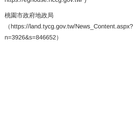
桃園市政府地政局
（
https://land.tycg.gov.tw/News_Content.aspx?
n=3926&s=846652
）