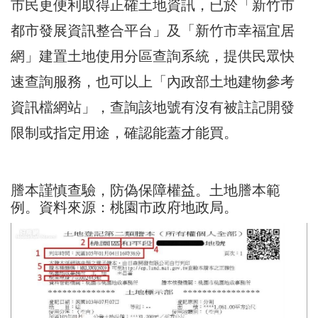
市民更便利取得正確土地資訊，已於「
新竹市
都市發展資訊整合平台
」及「
新竹市幸福宜居
網
」建置土地使用分區查詢系統，提供民眾快
速查詢服務，也可以上「
內政部土地建物參考
資訊檔網站
」，查詢該地號有沒有被註記開發
限制或指定用途，確認能蓋才能買。
謄本謹慎查驗，防偽保障權益。土地謄本範
例。資料來源：
桃園市政府地政局
。