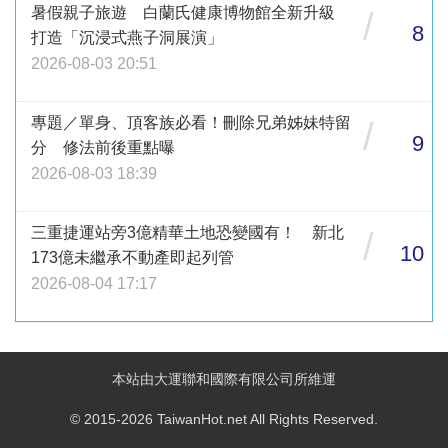
暑假親子旅遊 白蘭氏健康博物館全新升級
/
8
打造「沉浸式燕子洞展演」
2026-08-03 20:51
專題／單身、頂客族必看！刪除兄弟姊妹特留
/
9
分 修法前後重點曝
2026-08-03 18:39
三重捷運站旁3億精華土地恐變國有！ 新北
/
10
173億未繼承不動產即起列管
2026-08-04 17:17
本站由大運聯和國際有限公司所維運
© 2015-2026 TaiwanHot.net All Rights Reserved.