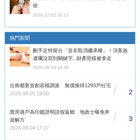
癌
2016-12-02 16:13
熱門新聞
刪手足特留分「並非取消繼承權」！頂客族
遺囑沒寫到關鍵字...財產照樣被拿走
2026-08-03 18:39
台南都更首創容積調派 無償換得1293戶社宅
/
2
2026-08-05 18:00
賣房過戶為印鑑證明請假返鄉 地政士曝免奔
/
3
波解方
2026-08-04 17:17