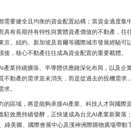
都需要健全且均衡的資金配置結構；當資金過度集
而具有長期持有特性與實體資產價值的不動產，往
東京、紐約、新加坡及首爾等國際城市發展經驗可
模後，核心不動產往往成為資金配置的重要載體。
AI產業持續擴張、半導體供應鏈深化布局，以及企
質不動產的需求並未消失，而是從過去的投機需求
需求。
力的區域，將是能夠承接AI產業、科技人才與國際
進駐效應持續發酵，正快速成為台北AI產業新聚落
蛋、綠美圖、國際會展中心及漢神洲際購物廣場帶動