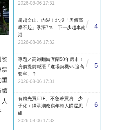
2026-08-06 17:31
超越文山、內湖！北投「房價高
/
4
攀不起」季漲7％ 下一步超車南
港
2026-08-06 17:32
國際
專題／高鐵翻轉宜蘭50年房市！
/
5
房價提前喊漲「進場契機vs.追高
股票
套牢」？
的重
2026-08-06 17:31
持續
有錢先買ETF、不急著買房 少
/
、人
6
子化＋繼承潮改寫年輕人購屋思
平
維
2026-08-06 17:32