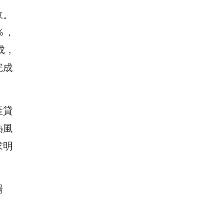
效。
％，
成，
完成
產貸
熱風
求明
場