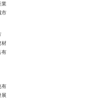
產業
城市
方
建材
具有
也有
發展