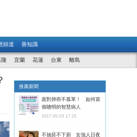
經頻道
善知識
基隆
宜蘭
花蓮
台東
離島
？
推薦新聞
面對肺癌不孤單！ 如何當
個聰明的智慧病人
2017-05-03 17:25
不抽菸不下廚 女強人日夜