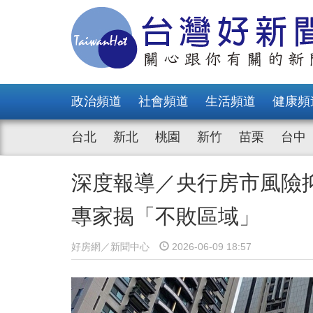
政治頻道
社會頻道
生活頻道
健康頻
台北
新北
桃園
新竹
苗栗
台中
深度報導／央行房市風險
專家揭「不敗區域」
好房網／新聞中心
2026-06-09 18:57