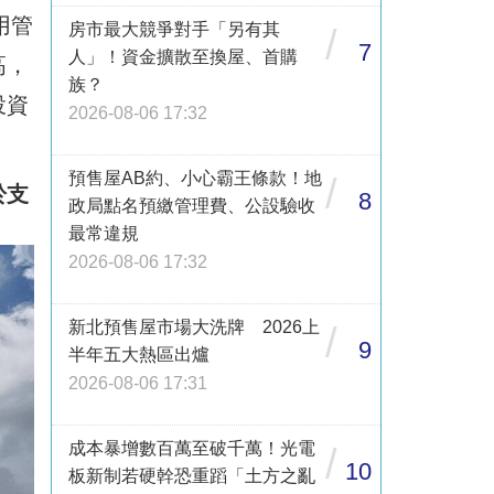
用管
房市最大競爭對手「另有其
/
7
人」！資金擴散至換屋、首購
高，
族？
投資
2026-08-06 17:32
預售屋AB約、小心霸王條款！地
/
於支
8
政局點名預繳管理費、公設驗收
最常違規
2026-08-06 17:32
新北預售屋市場大洗牌 2026上
/
9
半年五大熱區出爐
2026-08-06 17:31
成本暴增數百萬至破千萬！光電
/
10
板新制若硬幹恐重蹈「土方之亂