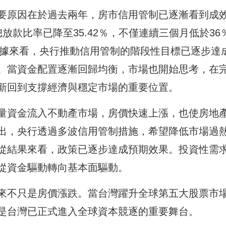
要原因在於過去兩年，房市信用管制已逐漸看到成
放款比率已降至35.42％，不僅連續三個月低於36
數據來看，央行推動信用管制的階段性目標已逐步達
。當資金配置逐漸回歸均衡，市場也開始思考，在
新回到支撐經濟與穩定市場的重要位置。
量資金流入不動產市場，房價快速上漲，也使房地
出，央行透過多波信用管制措施，希望降低市場過
從結果來看，政策已逐步達成預期效果。投資性需
從資金驅動轉向基本面驅動。
來不只是房價漲跌。當台灣躍升全球第五大股票市
是台灣已正式進入全球資本競逐的重要舞台。