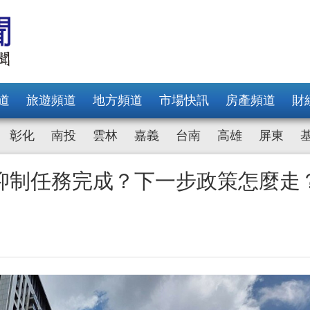
道
旅遊頻道
地方頻道
市場快訊
房產頻道
財
彰化
南投
雲林
嘉義
台南
高雄
屏東
抑制任務完成？下一步政策怎麼走