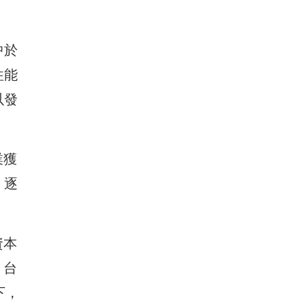
中於
往能
以發
業獲
，逐
資本
；台
下，