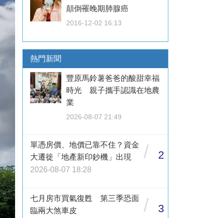
顛倒罹晚期肺腺癌
2016-12-02 16:13
熱門新聞
豐原馬鈴薯爸爸的酸甜幸福
時光 親子攜手認識在地農
業
2026-08-07 21:49
單憑房價、地價已靠不住？資金
/
2
大遷徙「地產新印鈔機」出現
2026-08-07 18:28
七月房市買氣復甦 第三季恐面
/
3
臨兩大煞車皮