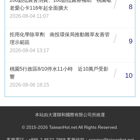
200點抵農會消費、100點抵醫療補助 桃園敬
/
8
老愛心卡116年起全面擴大
2026-08-04 11:07
拒用化學除草劑 南投環保局推動雜草友善管
/
9
理示範區
2026-08-04 13:17
桃園5行政區8/10停水11小時 近10萬戶受影
/
10
響
2026-08-06 18:15
本站由大運聯和國際有限公司所維運
© 2015-2026 TaiwanHot.net All Rights Reserved.
客服電話：+886-2-8522-7968 客服信箱：service@taiwanhot.net