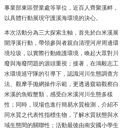
事業部東區營業處等單位，近百人齊聚溪畔，
以具體行動展現守護溪海環境的決心。
本次活動分為三大探索主軸，首先於白米溪展
開淨溪行動，帶領參與者親自清理河岸周邊環
境垃圾，以實際行動維護環境，喚起大眾對川
廢與海廢問題的源頭重視；接著，在鴻毅志工
水環境巡守隊的引導下，認識河川生態調查方
法、觀摩手拋網操作示範，更透過窺箱觀察白
米溪的魚蝦蟹類，感受白米溪河川生態多樣
性；同時，現場也進行簡易水質檢測，介紹不
同水質之代表性指標生物，了解水質狀態與水
域生態間的關聯性；活動最後由南安國小學生