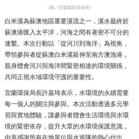
（圖／宜蘭縣府環保局）
白米溪為蘇澳地區重要溪流之一，溪水最終於
蘇澳港匯入太平洋，河海之間有著密不可分的
連繫。本次行動以「從河川到海洋」為視角，
帶領參與者從蘇澳白米溪延伸至南方澳漁港，
親身體會河川與海洋間緊密相連的環境關係，
共同正視水域環境守護的重要性。
宜蘭環保局長許嘉琦表示，水環境的永續需要
每一個人的關注與參與。本次活動透過多元學
習與實地體驗，讓參與者體會生活環境與水環
境的緊密依存，提升大眾的水環境保護意識，
由衷感謝所有在地單位與水巡隊的熱心付出，