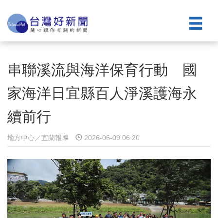
串聯溪流與海洋保育行動 國
家海洋日宜縣百人淨溪護海永
續前行
地方中心／宜蘭報導
2026-06-09 06:20