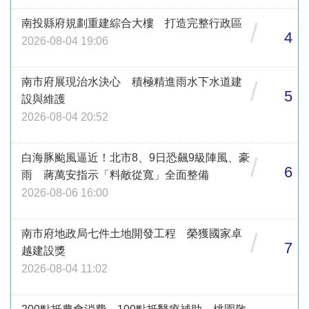
南投縣府規劃重建綜合大樓 打造完整行政區
/
4
2026-08-04 19:06
南市府展現治水決心 積極精進雨水下水道建
/
5
設與維護
2026-08-04 20:52
白海豚颱風逼近！北市8、9日恐飆9級陣風、豪
/
6
雨 蔣萬安指示「料敵從寬」全面整備
2026-08-06 16:00
南市府地政局七件土地開發工程 榮獲國家卓
/
7
越建設獎
2026-08-04 11:02