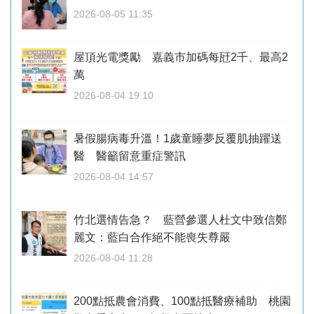
2026-08-05 11:35
屋頂光電獎勵 嘉義市加碼每瓩2千、最高2
萬
2026-08-04 19:10
暑假腸病毒升溫！1歲童睡夢反覆肌抽躍送
醫 醫籲留意重症警訊
2026-08-04 14:57
竹北選情告急？ 藍營參選人杜文中致信鄭
麗文：藍白合作絕不能喪失尊嚴
2026-08-04 11:28
200點抵農會消費、100點抵醫療補助 桃園