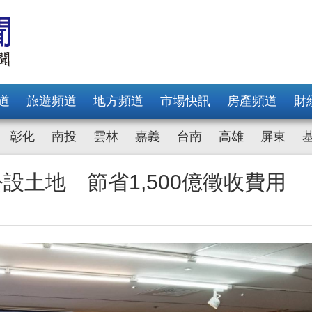
道
旅遊頻道
地方頻道
市場快訊
房產頻道
財
彰化
南投
雲林
嘉義
台南
高雄
屏東
設土地 節省1,500億徵收費用