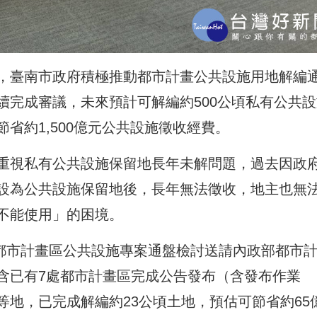
，臺南市政府積極推動都市計畫公共設施用地解編
續完成審議，未來預計可解編約500公頃私有公共設
省約1,500億元公共設施徵收經費。
重視私有公共設施保留地長年未解問題，過去因政
設為公共設施保留地後，長年無法徵收，地主也無
不能使用」的困境。
個都市計畫區公共設施專案通盤檢討送請內政部都市
含已有7處都市計畫區完成公告發布（含發布作業
地，已完成解編約23公頃土地，預估可節省約65