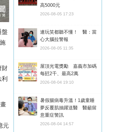
高5000元
2026-08-05 17:23
通盤
連玩笑都聽不懂！ 醫：當
心大腦拉警報
施
2026-08-05 11:35
屋頂光電獎勵 嘉義市加碼
府財
每瓩2千、最高2萬
法利
2026-08-04 19:10
暑假腸病毒升溫！1歲童睡
計畫
夢反覆肌抽躍送醫 醫籲留
意重症警訊
2026-08-04 14:57
億元