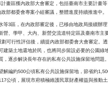
市計畫區獲內政部大會審定，包括臺南市主要計畫等
內政部都委會專案小組審議，整體進度持續推進中。
水等3區，在內政部審定後，已移由地政局接續辦理
新營、學甲、大內、新營交流道特定區及臺南市主
成重劃可行性評估後，續提內政部都委會大會審定。透
可建築土地還地於民，也將同步留設必要的公園綠
質，逐步解決長年存在的私有公共設施保留地問題
解編約500公頃私有公共設施保留地，節省約1,50
117公頃，展現市府積極維護民眾財產權益與推動土