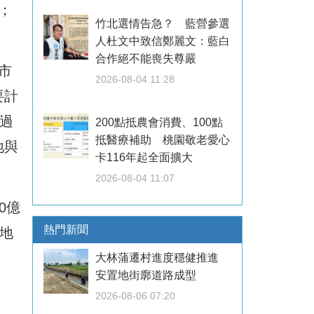
；
竹北選情告急？ 藍營參選
人杜文中致信鄭麗文：藍白
合作絕不能喪失尊嚴
市
2026-08-04 11:28
要計
過
200點抵農會消費、100點
抵醫療補助 桃園敬老愛心
地與
卡116年起全面擴大
。
2026-08-04 11:07
0億
熱門新聞
地
大林蒲遷村進度穩健推進
安置地街廓道路成型
2026-08-06 07:20