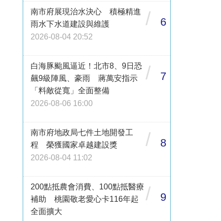
南市府展現治水決心 積極精進
/
6
雨水下水道建設與維護
2026-08-04 20:52
白海豚颱風逼近！北市8、9日恐
/
7
飆9級陣風、豪雨 蔣萬安指示
「料敵從寬」全面整備
2026-08-06 16:00
南市府地政局七件土地開發工
/
8
程 榮獲國家卓越建設獎
2026-08-04 11:02
200點抵農會消費、100點抵醫療
/
9
補助 桃園敬老愛心卡116年起
全面擴大