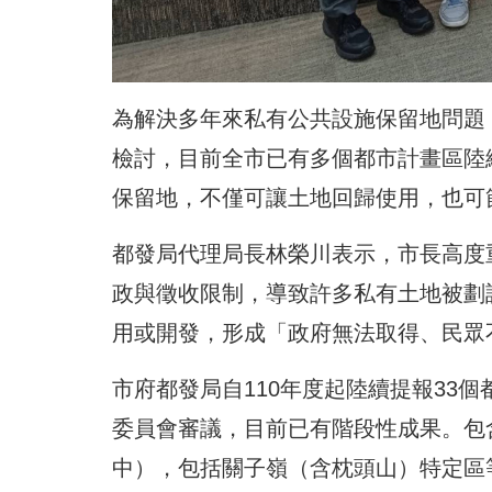
為解決多年來私有公共設施保留地問題
檢討，目前全市已有多個都市計畫區陸
保留地，不僅可讓土地回歸使用，也可節
都發局代理局長林榮川表示，市長高度
政與徵收限制，導致許多私有土地被劃
用或開發，形成「政府無法取得、民眾
市府都發局自110年度起陸續提報33
委員會審議，目前已有階段性成果。包
中），包括關子嶺（含枕頭山）特定區等