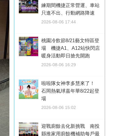
練期間機捷正常營運、車站
只進不出、行動網路降速
2026-08-06 17:44
桃園冷飲節8/21藝文特區登
場 機捷A1、A12站快閃店
暖身活動即日搶先開跑
2026-08-06 16:29
啦啦隊女神李多慧來了！
石岡熱氣球嘉年華8/22起登
場
2026-08-06 15:02
迎戰廚餘去化新挑戰 南投
縣推家用廚餘機補助每戶最