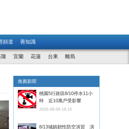
經頻道
善知識
基隆
宜蘭
花蓮
台東
離島
推薦新聞
桃園5行政區8/10停水11小
時 近10萬戶受影響
2026-08-06 18:15
8/13城鎮韌性防空演習 演