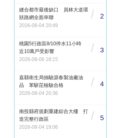
縫合都市最後缺口 員林大道環
/
2
狀路網全面串聯
2026-08-04 20:49
桃園5行政區8/10停水11小時
/
3
近10萬戶受影響
2026-08-06 18:15
嘉縣衛生局抽驗源春製油廠油
/
4
品 苯駢芘檢驗合格
2026-08-04 20:36
南投縣府規劃重建綜合大樓 打
/
5
造完整行政區
2026-08-04 19:06