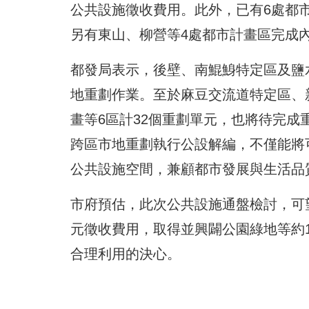
公共設施徵收費用。此外，已有6處都
另有東山、柳營等4處都市計畫區完成
都發局表示，後壁、南鯤鯓特定區及鹽
地重劃作業。至於麻豆交流道特定區、
畫等6區計32個重劃單元，也將待完
跨區市地重劃執行公設解編，不僅能將
公共設施空間，兼顧都市發展與生活品
市府預估，此次公共設施通盤檢討，可望
元徵收費用，取得並興闢公園綠地等約
合理利用的決心。