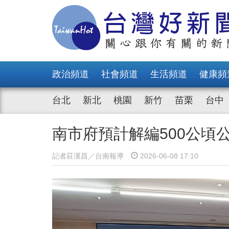
政治頻道
社會頻道
生活頻道
健康頻
台北
新北
桃園
新竹
苗栗
台中
南市府預計解編500公頃公
記者莊漢昌／台南報導
2026-06-08 17:10