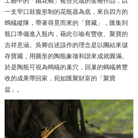
工藝中的「鐵花釉」複合完成的金雕作品，以
一支窄口鼓腹形制的花瓶器為底，來自四方的
螞蟻縱隊，帶著尋覓而來的「寶藏」，匯集到
瓶口準備進入瓶內，藉此引喻有豐收、聚寶的
吉祥意涵。吳卿自述該作的理念是以團結來儲
存寶藏，用圓形的陶瓶象徵和諧來成就圓滿。
於是陶瓶可視為螞蟻的巢穴，回巢的螞蟻將豐
收的成果帶回家，宛如匯聚財富的「聚寶
盆」。