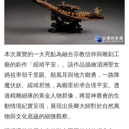
本次展覽的一大亮點為融合宗教信仰與雕刻工
藝的鉅作「綏靖平安」。該作品描繪湄洲聖女
媽祖率領千里眼、順風耳與地方鄉勇，一路降
魔伏妖、綏靖邪煞，為鄉里祈求合境平安。透
過精雕細琢的黃金人物群像，將迎神賽會的生
動情境紀實呈現，展現出吳卿大師對於自然萬
物與文化底蘊的細微觀察。