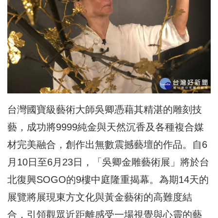
台灣國寶級藝術大師吳卿憑藉其精湛的雕刻技
藝，成功將9999純金與天然沉香及各種複合媒
材完美融合，創作出無數震撼藝壇的作品。自6
月10日至6月23日，「吳卿金雕藝術展」將於台
北復興SOGO的9樓中庭隆重揭幕。為期14天的
展覽將展現東方文化與黃金藝術的高難度結
合，引領觀眾近距離感受一場視覺與心靈的藝