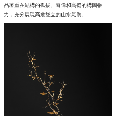
品著重在結構的孤拔、奇偉和高挺的構圖張
力，充分展現高危聳立的山水氣勢。