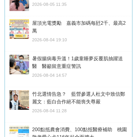
2026-08-05 11:35
屋頂光電獎勵 嘉義市加碼每瓩2千、最高2
萬
2026-08-04 19:10
暑假腸病毒升溫！1歲童睡夢反覆肌抽躍送
醫 醫籲留意重症警訊
2026-08-04 14:57
竹北選情告急？ 藍營參選人杜文中致信鄭
麗文：藍白合作絕不能喪失尊嚴
2026-08-04 11:28
200點抵農會消費、100點抵醫療補助 桃園