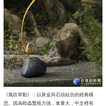
《風吹草動》：以黃金與石頭結合的經典構
思。因為蝗蟲繁殖力強，食量大，中文裡有