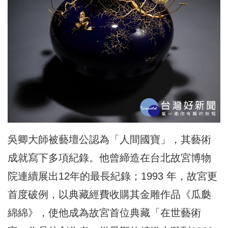
吳卿大師被藝壇公認為「人間國寶」，其藝術
成就寫下多項紀錄。他曾締造在台北故宮博物
院連續展出12年的最長紀錄；1993 年，故宮更
首度破例，以典藏經費收購其金雕作品《瓜瓞
綿綿》，使他成為故宮首位典藏「在世藝術