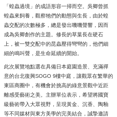
「蝗蟲過境」的成語形容一掃而空。吳卿曾抓
蝗蟲來飼養，觀察牠們的動態與生長，由於蝗
蟲交配的次數極多，總是發出嘰嘰聲響，因而
成為吳卿創作的主題。修長的草葉長在硬石
上，被一雙交配中的昆蟲壓得彎彎的，他們細
細的鳴叫聲，是生命延續的開始。
此次展覽地點選在具備日本庭園造景、充滿禪
意的台北復興SOGO 9樓中庭，讓觀眾在繁華的
東區商圈中，有機會於挑高的綠意景觀中近距
離感受藝術之美。主辦單位表示，希望將國寶
級藝術帶入大眾視野，呈現黃金、沉香、陶釉
等不同媒材與東方美學的完美結合，誠摯邀請