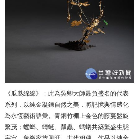
《瓜瓞綿綿》：此為吳卿大師最負盛名的代表
系列，以純金凝鍊自然之美，將記憶與情感化
為永恆藝術語彙。青銅竹棚上金色的藤蔓盤旋
繁茂；螳螂、蜻蜓、瓢蟲、螞蟻共築繁盛生態
宇宙，象徵家族興旺、世代相傳。作品以純金