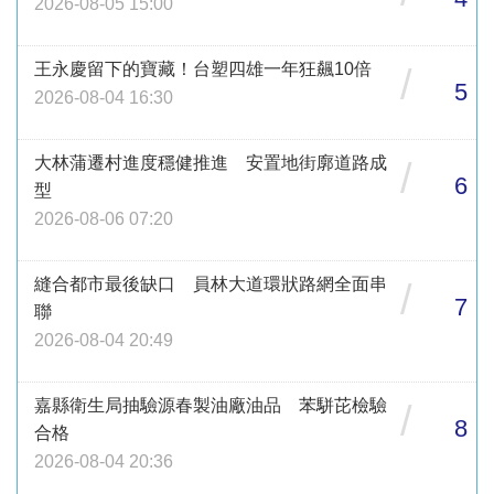
2026-08-05 15:00
王永慶留下的寶藏！台塑四雄一年狂飆10倍
/
5
2026-08-04 16:30
大林蒲遷村進度穩健推進 安置地街廓道路成
/
6
型
2026-08-06 07:20
縫合都市最後缺口 員林大道環狀路網全面串
/
7
聯
2026-08-04 20:49
嘉縣衛生局抽驗源春製油廠油品 苯駢芘檢驗
/
8
合格
2026-08-04 20:36