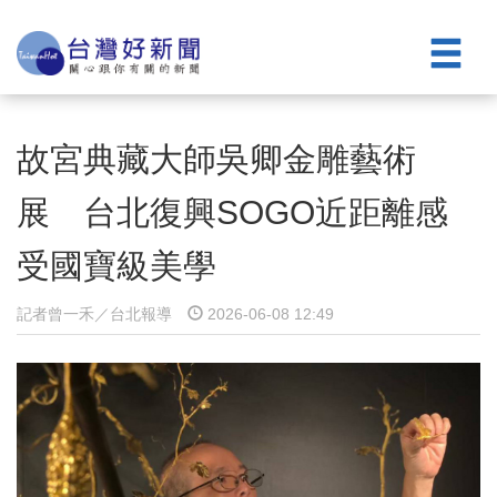
故宮典藏大師吳卿金雕藝術
展 台北復興SOGO近距離感
受國寶級美學
記者曾一禾／台北報導
2026-06-08 12:49