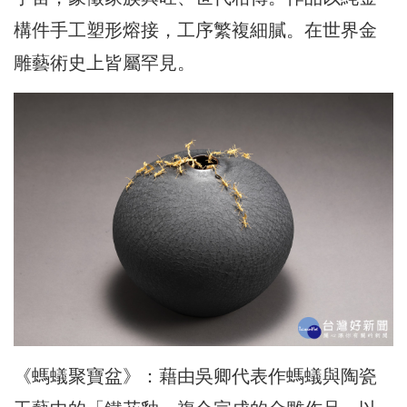
構件手工塑形熔接，工序繁複細膩。在世界金
雕藝術史上皆屬罕見。
《螞蟻聚寶盆》：藉由吳卿代表作螞蟻與陶瓷