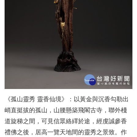
《孤山靈秀 靈香仙境》：以黃金與沉香勾勒出
峭直挺拔的孤山，山腰懸築飛閣古寺，聯外棧
道旋梯之間，可見信眾絡繹於途，經虔誠參香
禮佛之後，居高一覽天地間的靈秀之景致。作