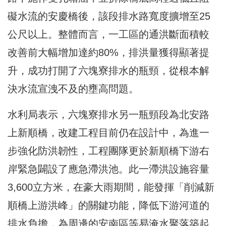
礙水流的安慶橋後，該段排水路寬度擴增至25
公尺以上。整體而言，一工區的通洪斷面積較
改善前大幅增加達約80%，排洪量獲得顯著提
升，成功打開了六塊寮排水的瓶頸，從根本解
決水流宣洩不及的壅高問題。
水利局表示，六塊寮排水另一瓶頸段為北安路
上新順橋，改建工程目前仍在設計中，為進一
步強化防洪韌性，工程團隊更於新順橋下游右
岸緊急闢設了應急滯洪池。此一滯洪設施容量
3,600立方米，在豪大雨期間，能發揮「削減新
順橋上游洪峰」的關鍵功能，降低下游河道的
排水負擔，為周邊的安南區等易淹水聚落築起