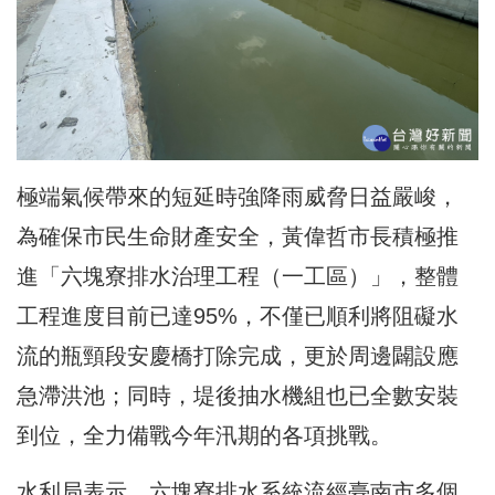
極端氣候帶來的短延時強降雨威脅日益嚴峻，
為確保市民生命財產安全，黃偉哲市長積極推
進「六塊寮排水治理工程（一工區）」，整體
工程進度目前已達95%，不僅已順利將阻礙水
流的瓶頸段安慶橋打除完成，更於周邊闢設應
急滯洪池；同時，堤後抽水機組也已全數安裝
到位，全力備戰今年汛期的各項挑戰。
水利局表示，六塊寮排水系統流經臺南市多個