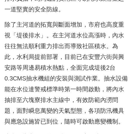
一道堅實的安全防線。
除了主河道的拓寬與斷面增加，市府也高度重
視「堤後排水」。在主河道水位高漲時，內水
往往無法順利重力排出而導致社區積水。為
此，水利局提前部署，目前已在安豐六街與興
安路等周邊易積水熱點，全面完成堤後2台
0.3CMS抽水機組的安裝與測試作業。抽水設備
能在水位達警戒標準時第一時間啟動，將內水
抽排至六塊寮排水主線中，有效防範內澇問
題，面對瞬息萬變的天氣型態，各項防汛機具
與應急設施皆已到位，隨時可啟動應變機制。