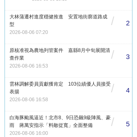
大林蒲遷村進度穩健推進 安置地街廓道路成
/
2
型
2026-08-06 07:20
原核准視為農地列管案件 嘉縣8月中旬展開清
/
3
查作業
2026-08-06 16:53
雲林調解委員貢獻獲肯定 103位績優人員接受
/
4
表揚
2026-08-06 16:58
白海豚颱風逼近！北市8、9日恐飆9級陣風、豪
/
5
雨 蔣萬安指示「料敵從寬」全面整備
2026-08-06 16:00