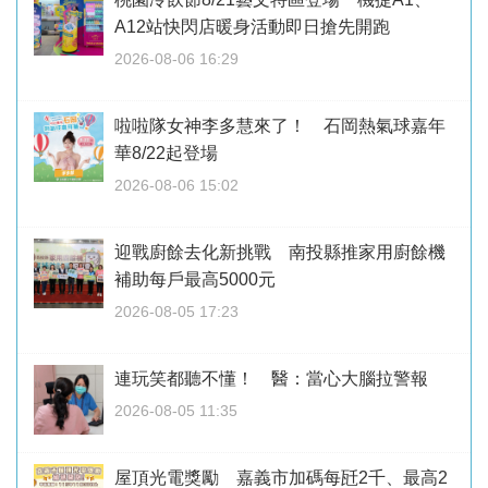
A12站快閃店暖身活動即日搶先開跑
2026-08-06 16:29
啦啦隊女神李多慧來了！ 石岡熱氣球嘉年
華8/22起登場
2026-08-06 15:02
迎戰廚餘去化新挑戰 南投縣推家用廚餘機
補助每戶最高5000元
2026-08-05 17:23
連玩笑都聽不懂！ 醫：當心大腦拉警報
2026-08-05 11:35
屋頂光電獎勵 嘉義市加碼每瓩2千、最高2