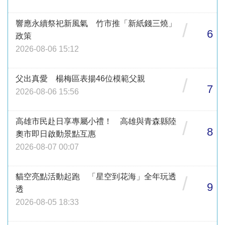
響應永續祭祀新風氣 竹市推「新紙錢三燒」
/
6
政策
2026-08-06 15:12
父出真愛 楊梅區表揚46位模範父親
/
7
2026-08-06 15:56
高雄市民赴日享專屬小禮！ 高雄與青森縣陸
/
8
奧市即日啟動景點互惠
2026-08-07 00:07
貓空亮點活動起跑 「星空到花海」全年玩透
/
9
透
2026-08-05 18:33