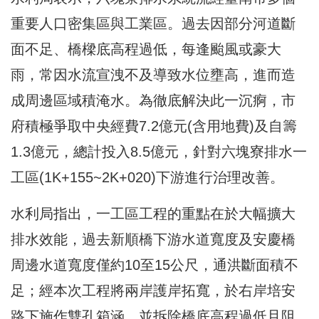
重要人口密集區與工業區。過去因部分河道斷
面不足、橋樑底高程過低，每逢颱風或豪大
雨，常因水流宣洩不及導致水位壅高，進而造
成周邊區域積淹水。為徹底解決此一沉痾，市
府積極爭取中央經費7.2億元(含用地費)及自籌
1.3億元，總計投入8.5億元，針對六塊寮排水一
工區(1K+155~2K+020)下游進行治理改善。
水利局指出，一工區工程的重點在於大幅擴大
排水效能，過去新順橋下游水道寬度及安慶橋
周邊水道寬度僅約10至15公尺，通洪斷面積不
足；經本次工程將兩岸護岸拓寬，於右岸培安
路下施作雙孔箱涵，並拆除橋底高程過低且阻