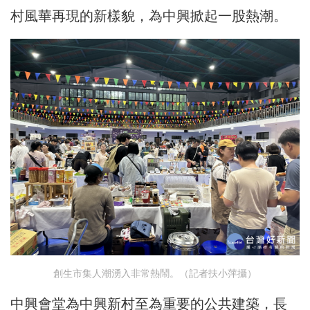
村風華再現的新樣貌，為中興掀起一股熱潮。
創生市集人潮湧入非常熱鬧。（記者扶小萍攝）
中興會堂為中興新村至為重要的公共建築，長