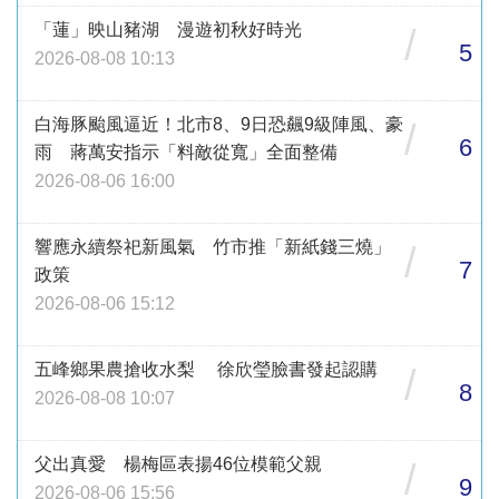
「蓮」映山豬湖 漫遊初秋好時光
/
5
2026-08-08 10:13
白海豚颱風逼近！北市8、9日恐飆9級陣風、豪
/
6
雨 蔣萬安指示「料敵從寬」全面整備
2026-08-06 16:00
響應永續祭祀新風氣 竹市推「新紙錢三燒」
/
7
政策
2026-08-06 15:12
五峰鄉果農搶收水梨 徐欣瑩臉書發起認購
/
8
2026-08-08 10:07
父出真愛 楊梅區表揚46位模範父親
/
9
2026-08-06 15:56