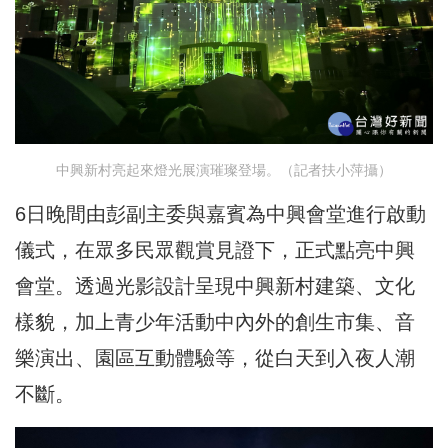
中興新村亮起來燈光展演璀璨登場。（記者扶小萍攝）
6日晚間由彭副主委與嘉賓為中興會堂進行啟動
儀式，在眾多民眾觀賞見證下，正式點亮中興
會堂。透過光影設計呈現中興新村建築、文化
樣貌，加上青少年活動中內外的創生市集、音
樂演出、園區互動體驗等，從白天到入夜人潮
不斷。