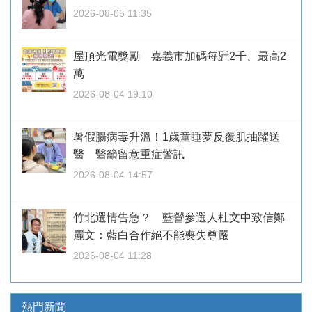
2026-08-05 11:35
屋頂光電獎勵 嘉義市加碼每瓩2千、最高2
萬
2026-08-04 19:10
暑假腸病毒升溫！1歲童睡夢反覆肌抽躍送
醫 醫籲留意重症警訊
2026-08-04 14:57
竹北選情告急？ 藍營參選人杜文中致信鄭
麗文：藍白合作絕不能喪失尊嚴
2026-08-04 11:28
熱門新聞