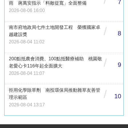
/
7
雨 蔣萬安指示「料敵從寬」全面整備
2026-08-06 16:00
南市府地政局七件土地開發工程 榮獲國家卓
/
8
越建設獎
2026-08-04 11:02
200點抵農會消費、100點抵醫療補助 桃園敬
/
9
老愛心卡116年起全面擴大
2026-08-04 11:07
拒用化學除草劑 南投環保局推動雜草友善管
/
10
理示範區
2026-08-04 13:17