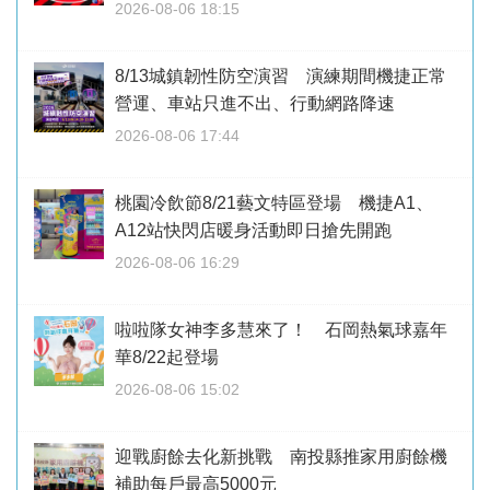
2026-08-06 18:15
8/13城鎮韌性防空演習 演練期間機捷正常
營運、車站只進不出、行動網路降速
2026-08-06 17:44
桃園冷飲節8/21藝文特區登場 機捷A1、
A12站快閃店暖身活動即日搶先開跑
2026-08-06 16:29
啦啦隊女神李多慧來了！ 石岡熱氣球嘉年
華8/22起登場
2026-08-06 15:02
迎戰廚餘去化新挑戰 南投縣推家用廚餘機
補助每戶最高5000元