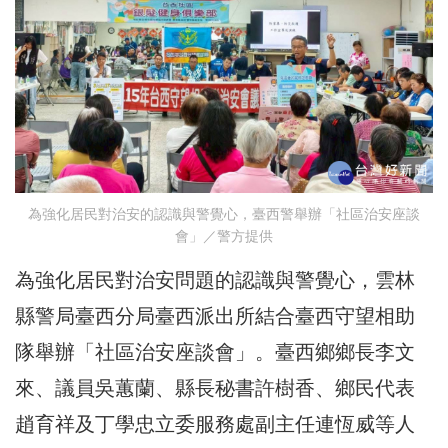
為強化居民對治安的認識與警覺心，臺西警舉辦「社區治安座談
會」／警方提供
為強化居民對治安問題的認識與警覺心，雲林
縣警局臺西分局臺西派出所結合臺西守望相助
隊舉辦「社區治安座談會」。臺西鄉鄉長李文
來、議員吳蕙蘭、縣長秘書許樹香、鄉民代表
趙育祥及丁學忠立委服務處副主任連恆威等人