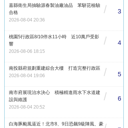
嘉縣衛生局抽驗源春製油廠油品 苯駢芘檢驗
/
3
合格
2026-08-04 20:36
桃園5行政區8/10停水11小時 近10萬戶受影
/
4
響
2026-08-06 18:15
南投縣府規劃重建綜合大樓 打造完整行政區
/
5
2026-08-04 19:06
南市府展現治水決心 積極精進雨水下水道建
/
6
設與維護
2026-08-04 20:52
白海豚颱風逼近！北市8、9日恐飆9級陣風、豪