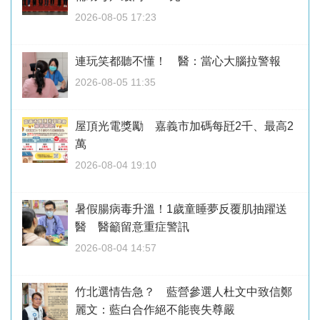
2026-08-05 17:23
連玩笑都聽不懂！ 醫：當心大腦拉警報
2026-08-05 11:35
屋頂光電獎勵 嘉義市加碼每瓩2千、最高2
萬
2026-08-04 19:10
暑假腸病毒升溫！1歲童睡夢反覆肌抽躍送
醫 醫籲留意重症警訊
2026-08-04 14:57
竹北選情告急？ 藍營參選人杜文中致信鄭
麗文：藍白合作絕不能喪失尊嚴