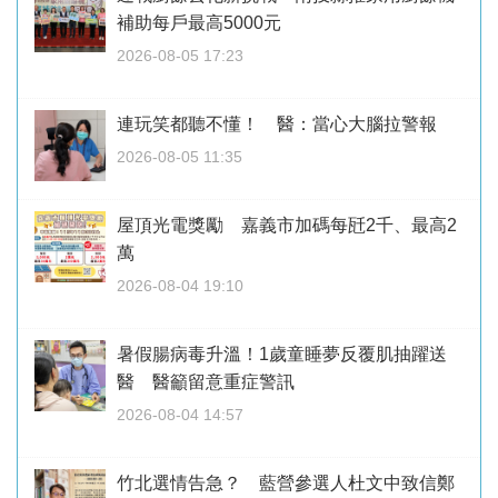
補助每戶最高5000元
2026-08-05 17:23
連玩笑都聽不懂！ 醫：當心大腦拉警報
2026-08-05 11:35
屋頂光電獎勵 嘉義市加碼每瓩2千、最高2
萬
2026-08-04 19:10
暑假腸病毒升溫！1歲童睡夢反覆肌抽躍送
醫 醫籲留意重症警訊
2026-08-04 14:57
竹北選情告急？ 藍營參選人杜文中致信鄭