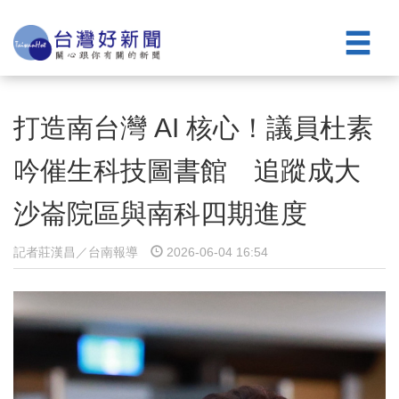
打造南台灣 AI 核心！議員杜素
吟催生科技圖書館 追蹤成大
沙崙院區與南科四期進度
記者莊漢昌／台南報導
2026-06-04 16:54