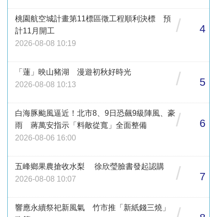
桃園航空城計畫第11標區徵工程順利決標 預
/
4
計11月開工
2026-08-08 10:19
「蓮」映山豬湖 漫遊初秋好時光
/
5
2026-08-08 10:13
白海豚颱風逼近！北市8、9日恐飆9級陣風、豪
/
6
雨 蔣萬安指示「料敵從寬」全面整備
2026-08-06 16:00
五峰鄉果農搶收水梨 徐欣瑩臉書發起認購
/
7
2026-08-08 10:07
響應永續祭祀新風氣 竹市推「新紙錢三燒」
/