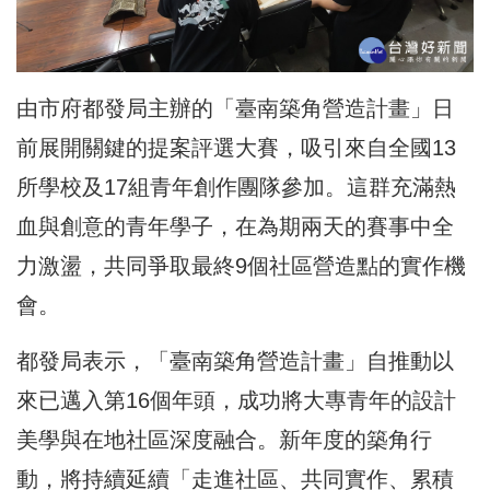
由市府都發局主辦的「臺南築角營造計畫」日
前展開關鍵的提案評選大賽，吸引來自全國13
所學校及17組青年創作團隊參加。這群充滿熱
血與創意的青年學子，在為期兩天的賽事中全
力激盪，共同爭取最終9個社區營造點的實作機
會。
都發局表示，「臺南築角營造計畫」自推動以
來已邁入第16個年頭，成功將大專青年的設計
美學與在地社區深度融合。新年度的築角行
動，將持續延續「走進社區、共同實作、累積