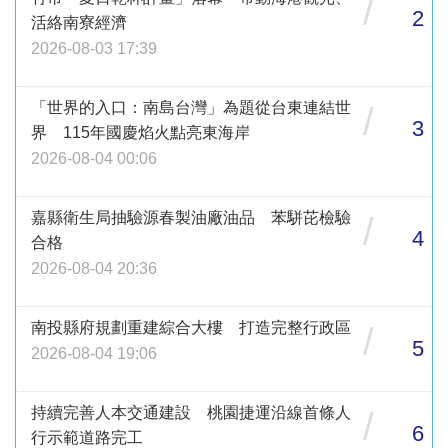
/
2
活絡南寮經濟
2026-08-03 17:39
「世界的入口：南島台灣」為題從台東連結世
/
3
界 115年國慶焰火點亮東海岸
2026-08-04 00:06
嘉縣衛生局抽驗源春製油廠油品 苯駢芘檢驗
/
4
合格
2026-08-04 20:36
南投縣府規劃重建綜合大樓 打造完整行政區
/
5
2026-08-04 19:06
持續完善人本交通建設 桃園捷運沿線首條人
/
6
行示範道路完工