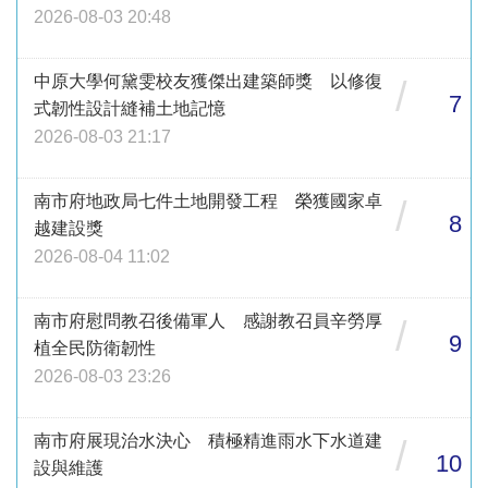
2026-08-03 20:48
中原大學何黛雯校友獲傑出建築師獎 以修復
/
7
式韌性設計縫補土地記憶
2026-08-03 21:17
南市府地政局七件土地開發工程 榮獲國家卓
/
8
越建設獎
2026-08-04 11:02
南市府慰問教召後備軍人 感謝教召員辛勞厚
/
9
植全民防衛韌性
2026-08-03 23:26
南市府展現治水決心 積極精進雨水下水道建
/
10
設與維護