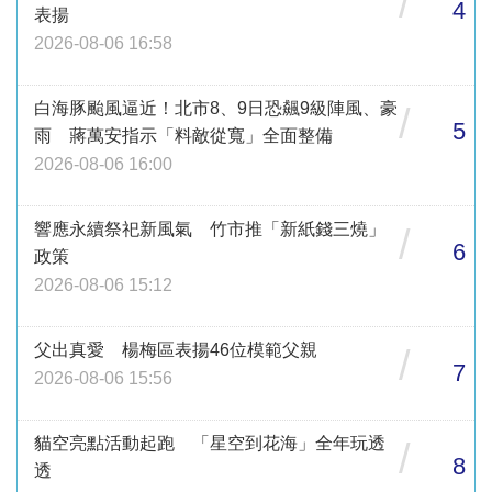
/
4
表揚
2026-08-06 16:58
白海豚颱風逼近！北市8、9日恐飆9級陣風、豪
/
5
雨 蔣萬安指示「料敵從寬」全面整備
2026-08-06 16:00
響應永續祭祀新風氣 竹市推「新紙錢三燒」
/
6
政策
2026-08-06 15:12
父出真愛 楊梅區表揚46位模範父親
/
7
2026-08-06 15:56
貓空亮點活動起跑 「星空到花海」全年玩透
/
8
透