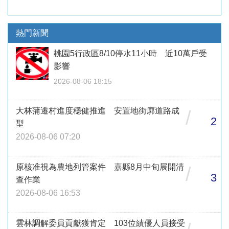
熱門新聞
桃園5行政區8/10停水11小時 近10萬戶受
影響
2026-08-06 18:15
大林蒲遷村進度穩健推進 安置地街廓道路成
/
2
型
2026-08-06 07:20
原核准視為農地列管案件 嘉縣8月中旬展開清
/
3
查作業
2026-08-06 16:53
雲林調解委員貢獻獲肯定 103位績優人員接受