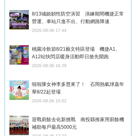
8/13城鎮韌性防空演習 演練期間機捷正常
營運、車站只進不出、行動網路降速
2026-08-06 17:44
桃園冷飲節8/21藝文特區登場 機捷A1、
A12站快閃店暖身活動即日搶先開跑
2026-08-06 16:29
啦啦隊女神李多慧來了！ 石岡熱氣球嘉年
華8/22起登場
2026-08-06 15:02
迎戰廚餘去化新挑戰 南投縣推家用廚餘機
補助每戶最高5000元
2026-08-05 17:23