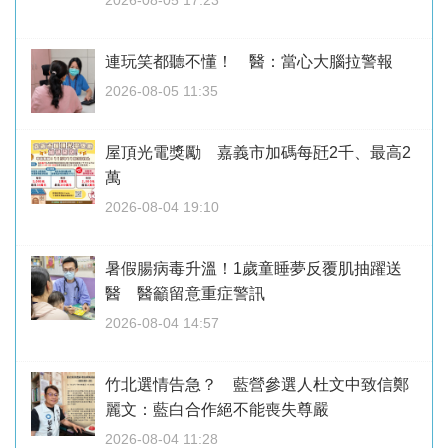
連玩笑都聽不懂！ 醫：當心大腦拉警報
2026-08-05 11:35
屋頂光電獎勵 嘉義市加碼每瓩2千、最高2
萬
2026-08-04 19:10
暑假腸病毒升溫！1歲童睡夢反覆肌抽躍送
醫 醫籲留意重症警訊
2026-08-04 14:57
竹北選情告急？ 藍營參選人杜文中致信鄭
麗文：藍白合作絕不能喪失尊嚴
2026-08-04 11:28