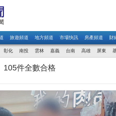
道
旅遊頻道
地方頻道
市場快訊
房產頻道
財
彰化
南投
雲林
嘉義
台南
高雄
屏東
105件全數合格