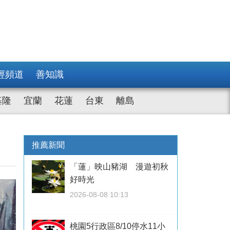
經頻道
善知識
基隆
宜蘭
花蓮
台東
離島
推薦新聞
「蓮」映山豬湖 漫遊初秋
好時光
2026-08-08 10:13
桃園5行政區8/10停水11小