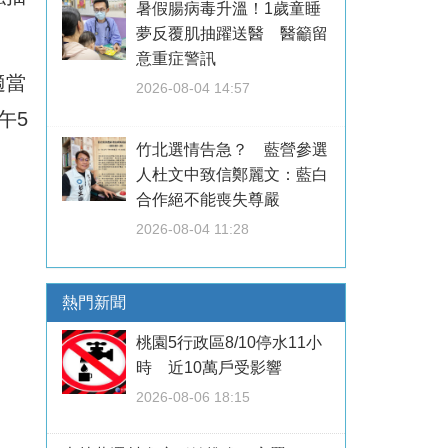
暑假腸病毒升溫！1歲童睡
夢反覆肌抽躍送醫 醫籲留
意重症警訊
適當
2026-08-04 14:57
午5
竹北選情告急？ 藍營參選
人杜文中致信鄭麗文：藍白
合作絕不能喪失尊嚴
2026-08-04 11:28
熱門新聞
桃園5行政區8/10停水11小
時 近10萬戶受影響
2026-08-06 18:15