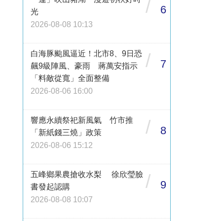
/
6
光
2026-08-08 10:13
白海豚颱風逼近！北市8、9日恐
/
7
飆9級陣風、豪雨 蔣萬安指示
「料敵從寬」全面整備
2026-08-06 16:00
響應永續祭祀新風氣 竹市推
/
8
「新紙錢三燒」政策
2026-08-06 15:12
五峰鄉果農搶收水梨 徐欣瑩臉
/
9
書發起認購
2026-08-08 10:07