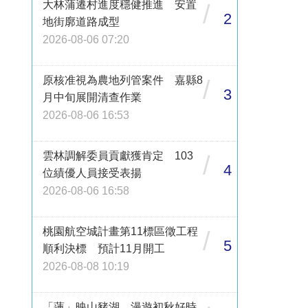
大林蒲遷村進度穩健推進 安置
/
2
地街廓道路成型
2026-08-06 07:20
原核准視為農地列管案件 嘉縣8
/
3
月中旬展開清查作業
2026-08-06 16:53
雲林調解委員貢獻獲肯定 103
/
4
位績優人員接受表揚
2026-08-06 16:58
桃園航空城計畫第11標區徵工程
/
5
順利決標 預計11月開工
2026-08-08 10:19
「蓮」映山豬湖 漫遊初秋好時