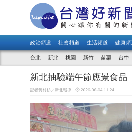
政治頻道
社會頻道
生活頻道
健康頻
台北
新北
桃園
新竹
苗栗
台中
新北抽驗端午節應景食品 
記者黃村杉／新北報導
2026-06-04 11:24