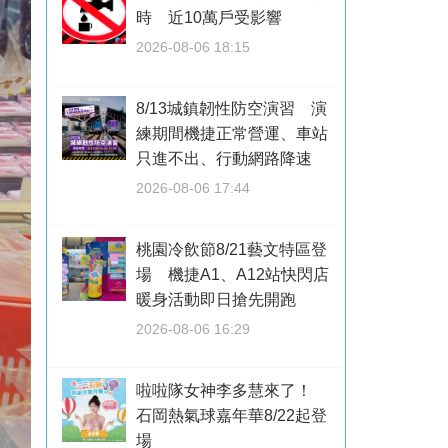
時 近10萬戶受影響
2026-08-06 18:15
8/13城鎮韌性防空演習 演
練期間機捷正常營運、車站
只進不出、行動網路降速
2026-08-06 17:44
桃園冷飲節8/21藝文特區登
場 機捷A1、A12站快閃店
暖身活動即日搶先開跑
2026-08-06 16:29
啦啦隊女神李多慧來了！
石岡熱氣球嘉年華8/22起登
場