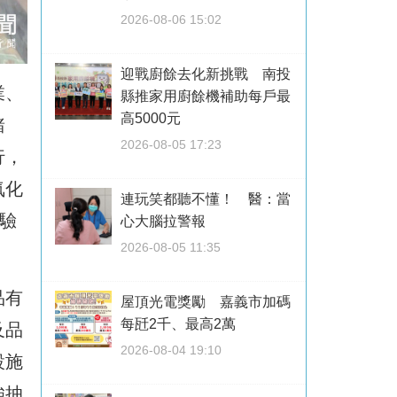
2026-08-06 15:02
迎戰廚餘去化新挑戰 南投
業、
縣推家用廚餘機補助每戶最
高5000元
豬
2026-08-05 17:23
行，
氧化
連玩笑都聽不懂！ 醫：當
驗
心大腦拉警報
2026-08-05 11:35
品有
屋頂光電獎勵 嘉義市加碼
每瓩2千、最高2萬
及品
2026-08-04 19:10
設施
強抽