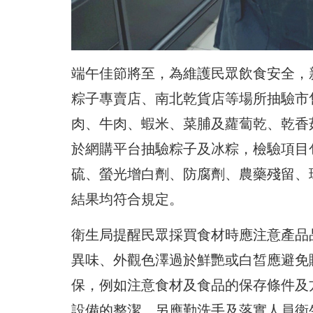
端午佳節將至，為維護民眾飲食安全，
粽子專賣店、南北乾貨店等場所抽驗市
肉、牛肉、蝦米、菜脯及蘿蔔乾、乾香
於網購平台抽驗粽子及冰粽，檢驗項目
硫、螢光增白劑、防腐劑、農藥殘留、
結果均符合規定。
衛生局提醒民眾採買食材時應注意產品
異味、外觀色澤過於鮮艷或白皙應避免
保，例如注意食材及食品的保存條件及
設備的整潔，另應勤洗手及落實人員衛