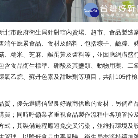
新北市政府衛生局針對轄內賣場、超市、食品製造
售端午應景食品、食材及餡料，包括粽子、鹼粽、
菇、糯米、芝麻、鹹蛋黃及醬料等，並因應網購盛
包含食品衛生標準、硼酸及其鹽類、動物用藥、二
環氧乙烷、蘇丹色素及甜味劑等項目，共計105件檢
品質，優先選購信譽良好廠商供應的食材，另倘產
購買；同時呼籲業者重視食品製作流程中各項管控
方式，其製備過程應避免交叉污染，並維持環境及
生管理，以降低食品中毒風險，衛生局亦將持續加